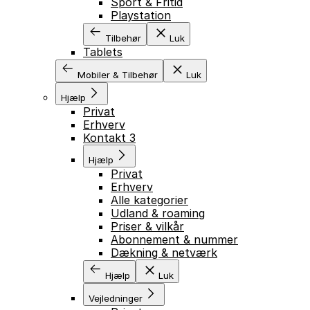
Sport & Fritid
Playstation
Tilbehør
Luk
Tablets
Mobiler & Tilbehør
Luk
Hjælp
Privat
Erhverv
Kontakt 3
Hjælp
Privat
Erhverv
Alle kategorier
Udland & roaming
Priser & vilkår
Abonnement & nummer
Dækning & netværk
Hjælp
Luk
Vejledninger