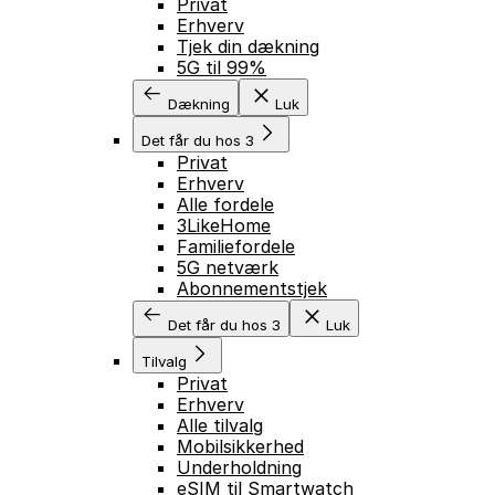
Privat
Erhverv
Tjek din dækning
5G til 99%
Dækning
Luk
Det får du hos 3
Privat
Erhverv
Alle fordele
3LikeHome
Familiefordele
5G netværk
Abonnementstjek
Det får du hos 3
Luk
Tilvalg
Privat
Erhverv
Alle tilvalg
Mobilsikkerhed
Underholdning
eSIM til Smartwatch