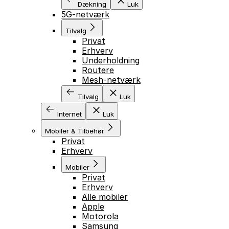
Dækning
Luk
5G-netværk
Tilvalg
Privat
Erhverv
Underholdning
Routere
Mesh-netværk
Tilvalg
Luk
Internet
Luk
Mobiler & Tilbehør
Privat
Erhverv
Mobiler
Privat
Erhverv
Alle mobiler
Apple
Motorola
Samsung