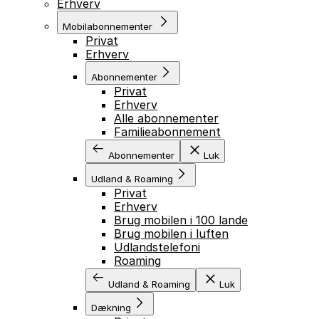
Erhverv
Mobilabonnementer
Privat
Erhverv
Abonnementer
Privat
Erhverv
Alle abonnementer
Familieabonnement
Abonnementer
Luk
Udland & Roaming
Privat
Erhverv
Brug mobilen i 100 lande
Brug mobilen i luften
Udlandstelefoni
Roaming
Udland & Roaming
Luk
Dækning