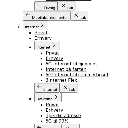
Tilvalg
Luk
Mobilabonnementer
Luk
Internet
Privat
Erhverv
Internet
Privat
Erhverv
5G-internet til hjemmet
Internet på farten
5G-internet til sommerhuset
3Internet Flex
Internet
Luk
Dækning
Privat
Erhverv
Tjek din adresse
5G til 99%