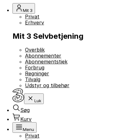
Mit 3
Privat
Erhverv
Mit 3 Selvbetjening
Overblik
Abonnementer
Abonnementstjek
Forbrug
Regninger
Tilvalg
Udstyr og tilbehør
Luk
Søg
Kurv
Menu
Privat