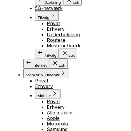
Dækning
Luk
5G-netværk
Tilvalg
Privat
Erhverv
Underholdning
Routere
Mesh-netværk
Tilvalg
Luk
Internet
Luk
Mobiler & Tilbehør
Privat
Erhverv
Mobiler
Privat
Erhverv
Alle mobiler
Apple
Motorola
Samsung