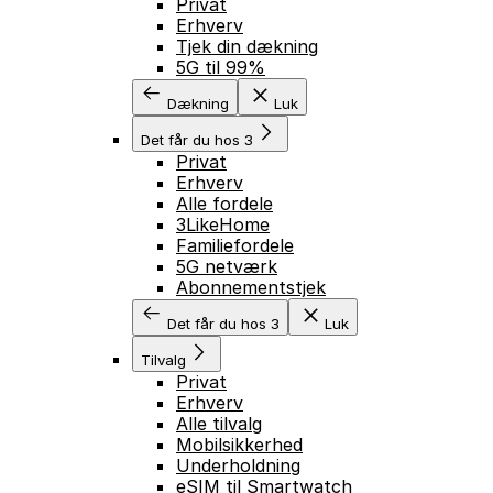
Privat
Erhverv
Tjek din dækning
5G til 99%
Dækning
Luk
Det får du hos 3
Privat
Erhverv
Alle fordele
3LikeHome
Familiefordele
5G netværk
Abonnementstjek
Det får du hos 3
Luk
Tilvalg
Privat
Erhverv
Alle tilvalg
Mobilsikkerhed
Underholdning
eSIM til Smartwatch