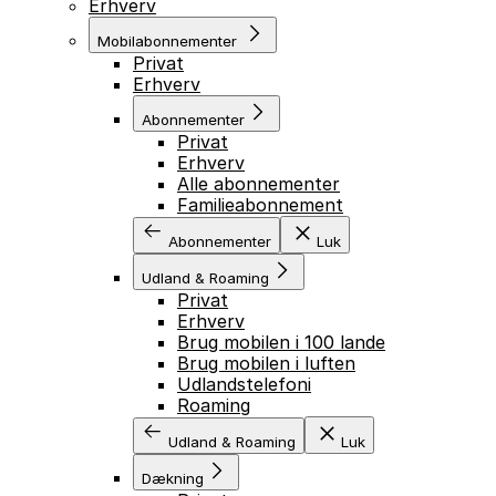
Erhverv
Mobilabonnementer
Privat
Erhverv
Abonnementer
Privat
Erhverv
Alle abonnementer
Familieabonnement
Abonnementer
Luk
Udland & Roaming
Privat
Erhverv
Brug mobilen i 100 lande
Brug mobilen i luften
Udlandstelefoni
Roaming
Udland & Roaming
Luk
Dækning