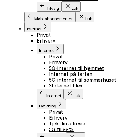
Tilvalg
Luk
Mobilabonnementer
Luk
Internet
Privat
Erhverv
Internet
Privat
Erhverv
5G-internet til hjemmet
Internet på farten
5G-internet til sommerhuset
3Internet Flex
Internet
Luk
Dækning
Privat
Erhverv
Tjek din adresse
5G til 99%