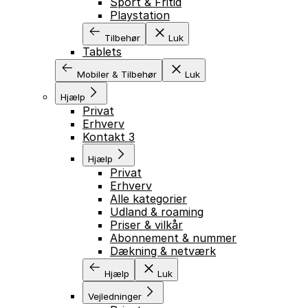
Sport & Fritid
Playstation
Tilbehør
Luk
Tablets
Mobiler & Tilbehør
Luk
Hjælp
Privat
Erhverv
Kontakt 3
Hjælp
Privat
Erhverv
Alle kategorier
Udland & roaming
Priser & vilkår
Abonnement & nummer
Dækning & netværk
Hjælp
Luk
Vejledninger