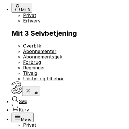
Mit 3
Privat
Erhverv
Mit 3 Selvbetjening
Overblik
Abonnementer
Abonnementstjek
Forbrug
Regninger
Tilvalg
Udstyr og tilbehør
Luk
Søg
Kurv
Menu
Privat