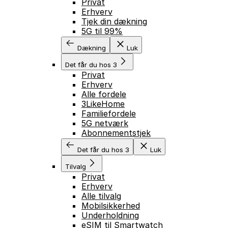
Privat
Erhverv
Tjek din dækning
5G til 99%
Dækning
Luk
Det får du hos 3
Privat
Erhverv
Alle fordele
3LikeHome
Familiefordele
5G netværk
Abonnementstjek
Det får du hos 3
Luk
Tilvalg
Privat
Erhverv
Alle tilvalg
Mobilsikkerhed
Underholdning
eSIM til Smartwatch