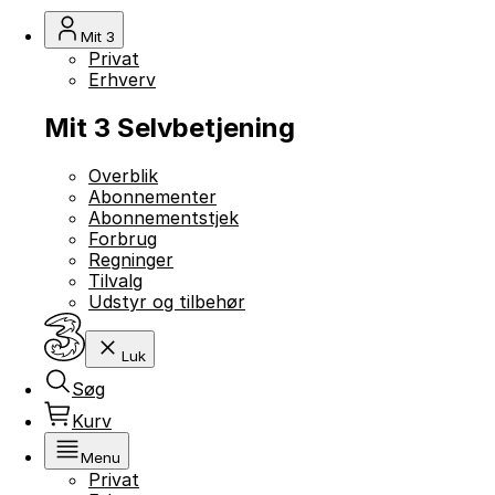
Mit 3
Privat
Erhverv
Mit 3 Selvbetjening
Overblik
Abonnementer
Abonnementstjek
Forbrug
Regninger
Tilvalg
Udstyr og tilbehør
Luk
Søg
Kurv
Menu
Privat