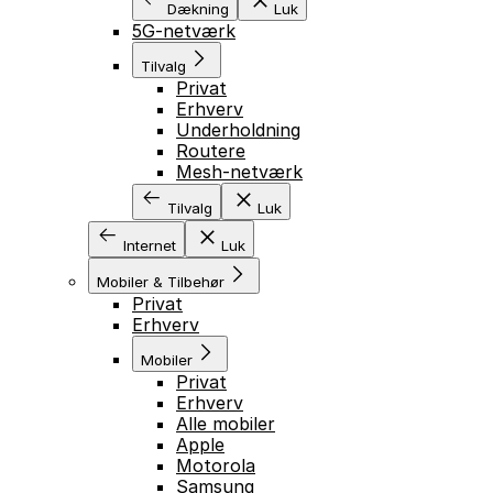
Dækning
Luk
5G-netværk
Tilvalg
Privat
Erhverv
Underholdning
Routere
Mesh-netværk
Tilvalg
Luk
Internet
Luk
Mobiler & Tilbehør
Privat
Erhverv
Mobiler
Privat
Erhverv
Alle mobiler
Apple
Motorola
Samsung