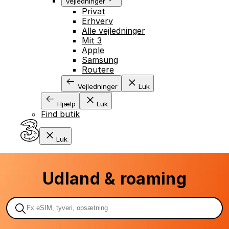
Vejledninger
Privat
Erhverv
Alle vejledninger
Mit 3
Apple
Samsung
Routere
Vejledninger
Luk
Hjælp
Luk
Find butik
Luk
Udland & roaming