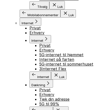
Tilvalg
Luk
Mobilabonnementer
Luk
Internet
Privat
Erhverv
Internet
Privat
Erhverv
5G-internet til hjemmet
Internet på farten
5G-internet til sommerhuset
3Internet Flex
Internet
Luk
Dækning
Privat
Erhverv
Tjek din adresse
5G til 99%