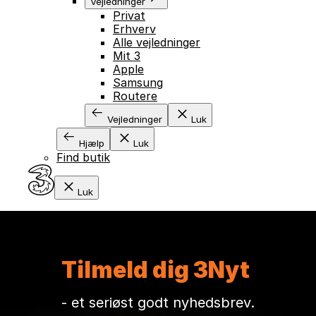
Vejledninger
Privat
Erhverv
Alle vejledninger
Mit 3
Apple
Samsung
Routere
Vejledninger
Luk
Hjælp
Luk
Find butik
Luk
Tilmeld dig 3Nyt
- et seriøst godt nyhedsbrev.