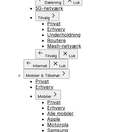
Dækning
Luk
5G-netværk
Tilvalg
Privat
Erhverv
Underholdning
Routere
Mesh-netværk
Tilvalg
Luk
Internet
Luk
Mobiler & Tilbehør
Privat
Erhverv
Mobiler
Privat
Erhverv
Alle mobiler
Apple
Motorola
Samsung