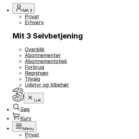
Mit 3
Privat
Erhverv
Mit 3 Selvbetjening
Overblik
Abonnementer
Abonnementstjek
Forbrug
Regninger
Tilvalg
Udstyr og tilbehør
Luk
Søg
Kurv
Menu
Privat