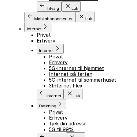
Tilvalg
Luk
Mobilabonnementer
Luk
Internet
Privat
Erhverv
Internet
Privat
Erhverv
5G-internet til hjemmet
Internet på farten
5G-internet til sommerhuset
3Internet Flex
Internet
Luk
Dækning
Privat
Erhverv
Tjek din adresse
5G til 99%