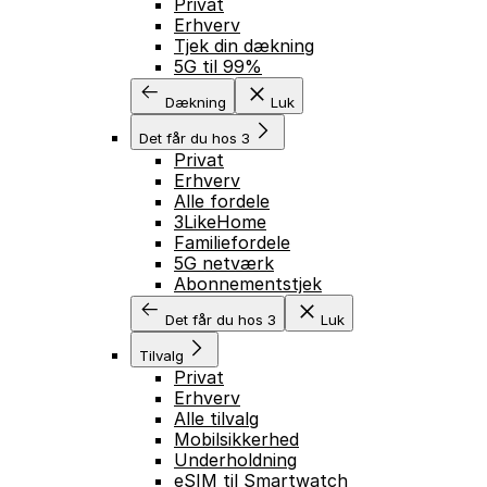
Privat
Erhverv
Tjek din dækning
5G til 99%
Dækning
Luk
Det får du hos 3
Privat
Erhverv
Alle fordele
3LikeHome
Familiefordele
5G netværk
Abonnementstjek
Det får du hos 3
Luk
Tilvalg
Privat
Erhverv
Alle tilvalg
Mobilsikkerhed
Underholdning
eSIM til Smartwatch