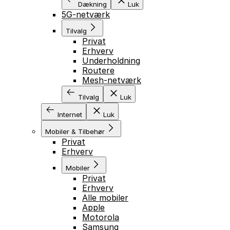
Dækning
Luk
5G-netværk
Tilvalg
Privat
Erhverv
Underholdning
Routere
Mesh-netværk
Tilvalg
Luk
Internet
Luk
Mobiler & Tilbehør
Privat
Erhverv
Mobiler
Privat
Erhverv
Alle mobiler
Apple
Motorola
Samsung