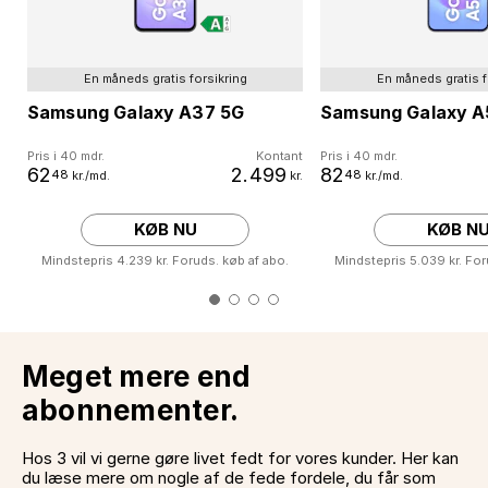
En måneds gratis forsikring
En måneds gratis f
Samsung Galaxy A37 5G
Samsung Galaxy A
Pris i 40 mdr.
Kontant
Pris i 40 mdr.
62
2.499
82
48
48
kr./md.
kr.
kr./md.
KØB NU
KØB N
Mindstepris 4.239 kr. Foruds. køb af abo.
Mindstepris 5.039 kr. For
Meget mere end
abonnementer.
Hos 3 vil vi gerne gøre livet fedt for vores kunder. Her kan
du læse mere om nogle af de fede fordele, du får som