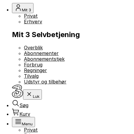
Mit 3
Privat
Erhverv
Mit 3 Selvbetjening
Overblik
Abonnementer
Abonnementstjek
Forbrug
Regninger
Tilvalg
Udstyr og tilbehør
Luk
Søg
Kurv
Menu
Privat