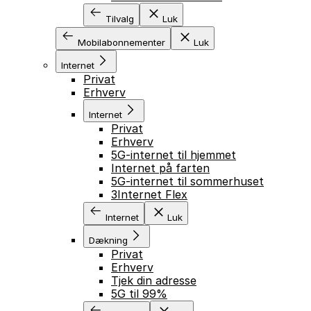
Tilvalg
Luk
Mobilabonnementer
Luk
Internet
Privat
Erhverv
Internet
Privat
Erhverv
5G-internet til hjemmet
Internet på farten
5G-internet til sommerhuset
3Internet Flex
Internet
Luk
Dækning
Privat
Erhverv
Tjek din adresse
5G til 99%