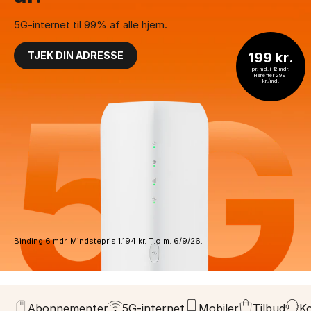
5G-internet til 99% af alle hjem.
199 kr.
TJEK DIN ADRESSE
pr. md. i 12 mdr.
Herefter 299 
kr./md.
Binding 6 mdr. Mindstepris 1.194 kr. T.o.m. 6/9/26.
Abonnementer
5G-internet
Mobiler
Tilbud
K