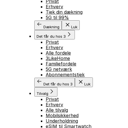
Privat
Erhverv
Tjek din dækning
5G til 99%
Dækning
Luk
Det får du hos 3
Privat
Erhverv
Alle fordele
3LikeHome
Familiefordele
5G netværk
Abonnementstjek
Det får du hos 3
Luk
Tilvalg
Privat
Erhverv
Alle tilvalg
Mobilsikkerhed
Underholdning
eSIM til Smartwatch