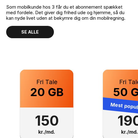
Som mobilkunde hos 3 får du et abonnement spækket
med fordele. Det giver dig frihed ude og hjemme, så du
kan nyde livet uden at bekymre dig om din mobilregning.
SE ALLE
Fri Tale
Fri Tal
20 GB
50 
Mest popu
150
19
kr./md.
kr./md