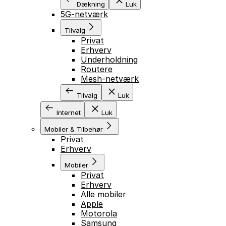
Dækning
Luk
5G-netværk
Tilvalg
Privat
Erhverv
Underholdning
Routere
Mesh-netværk
Tilvalg
Luk
Internet
Luk
Mobiler & Tilbehør
Privat
Erhverv
Mobiler
Privat
Erhverv
Alle mobiler
Apple
Motorola
Samsung