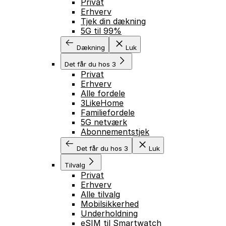
Privat
Erhverv
Tjek din dækning
5G til 99%
Dækning
Luk
Det får du hos 3
Privat
Erhverv
Alle fordele
3LikeHome
Familiefordele
5G netværk
Abonnementstjek
Det får du hos 3
Luk
Tilvalg
Privat
Erhverv
Alle tilvalg
Mobilsikkerhed
Underholdning
eSIM til Smartwatch