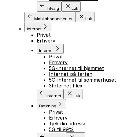
Tilvalg
Luk
Mobilabonnementer
Luk
Internet
Privat
Erhverv
Internet
Privat
Erhverv
5G-internet til hjemmet
Internet på farten
5G-internet til sommerhuset
3Internet Flex
Internet
Luk
Dækning
Privat
Erhverv
Tjek din adresse
5G til 99%