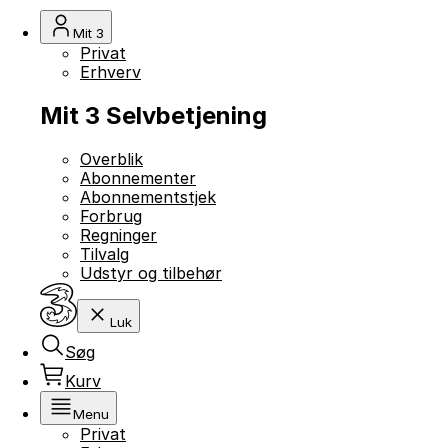
Mit 3
Privat
Erhverv
Mit 3 Selvbetjening
Overblik
Abonnementer
Abonnementstjek
Forbrug
Regninger
Tilvalg
Udstyr og tilbehør
Luk
Søg
Kurv
Menu
Privat