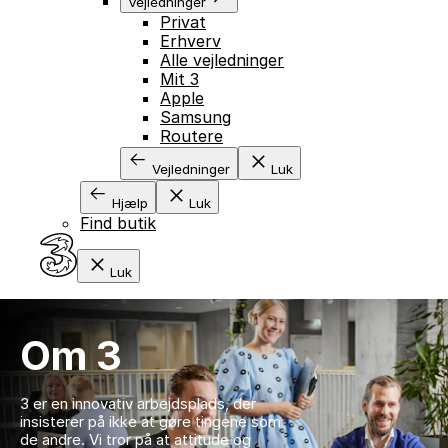
Vejledninger
Privat
Erhverv
Alle vejledninger
Mit 3
Apple
Samsung
Routere
Vejledninger
Luk
GÅ TIL INDHOLD
Hjælp
Luk
Find butik
Luk
Om 3
3 er en innovativ arbejdsplads, der
insisterer på ikke at gøre tingene som
de andre. Vi tror på at attitude og