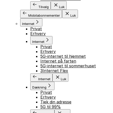
Tilvalg
Luk
Mobilabonnementer
Luk
Internet
Privat
Erhverv
Internet
Privat
Erhverv
5G-internet til hjemmet
Internet på farten
5G-internet til sommerhuset
3Internet Flex
Internet
Luk
Dækning
Privat
Erhverv
Tjek din adresse
5G til 99%