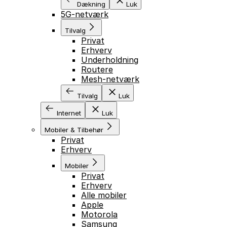
Dækning
Luk
5G-netværk
Tilvalg
Privat
Erhverv
Underholdning
Routere
Mesh-netværk
Tilvalg
Luk
Internet
Luk
Mobiler & Tilbehør
Privat
Erhverv
Mobiler
Privat
Erhverv
Alle mobiler
Apple
Motorola
Samsung