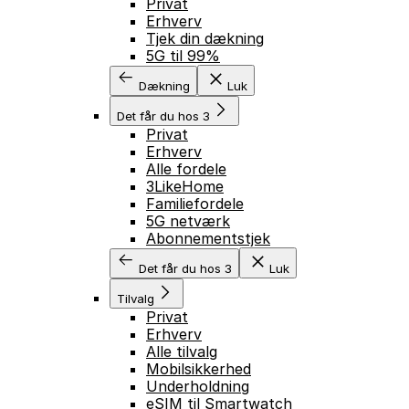
Privat
Erhverv
Tjek din dækning
5G til 99%
Dækning
Luk
Det får du hos 3
Privat
Erhverv
Alle fordele
3LikeHome
Familiefordele
5G netværk
Abonnementstjek
Det får du hos 3
Luk
Tilvalg
Privat
Erhverv
Alle tilvalg
Mobilsikkerhed
Underholdning
eSIM til Smartwatch