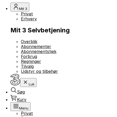
Mit 3
Privat
Erhverv
Mit 3 Selvbetjening
Overblik
Abonnementer
Abonnementstjek
Forbrug
Regninger
Tilvalg
Udstyr og tilbehør
Luk
Søg
Kurv
Menu
Privat