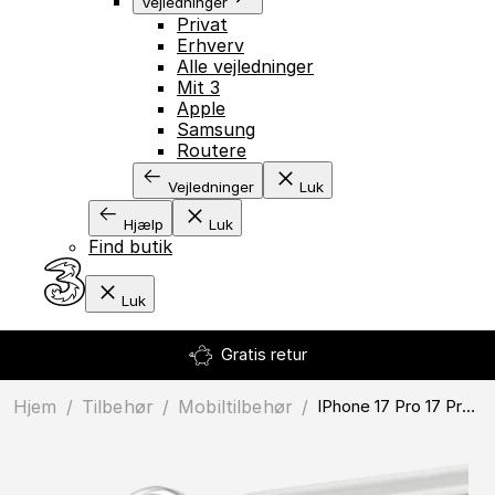
Vejledninger
Privat
Erhverv
Alle vejledninger
Mit 3
Apple
Samsung
Routere
Vejledninger
Luk
Hjælp
Luk
Find butik
Luk
Gratis retur
Hjem
/
Tilbehør
/
mobiltilbehør
/
iPhone 17 Pro 17 Pro Max 16 Pro 16 Pro Max PanzerGlass Hoops UWF