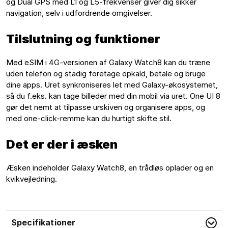
og Dual GPS med L1 og L5-frekvenser giver dig sikker 
navigation, selv i udfordrende omgivelser.
Tilslutning og funktioner
Med eSIM i 4G-versionen af Galaxy Watch8 kan du træne 
uden telefon og stadig foretage opkald, betale og bruge 
dine apps. Uret synkroniseres let med Galaxy-økosystemet, 
så du f.eks. kan tage billeder med din mobil via uret. One UI 8 
gør det nemt at tilpasse urskiven og organisere apps, og 
med one-click-remme kan du hurtigt skifte stil.
Det er der i æsken
Æsken indeholder Galaxy Watch8, en trådløs oplader og en 
kvikvejledning.
Specifikationer