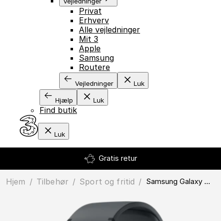
Vejledninger
Privat
GÅ TIL INDHOLD
Erhverv
Alle vejledninger
Mit 3
Apple
Samsung
Routere
Vejledninger
Luk
Hjælp
Luk
Find butik
Luk
Gratis retur
Hjem
/
Tilbehør
/
sport og fritid
/
Samsung Galaxy Watch8 44mm eSim