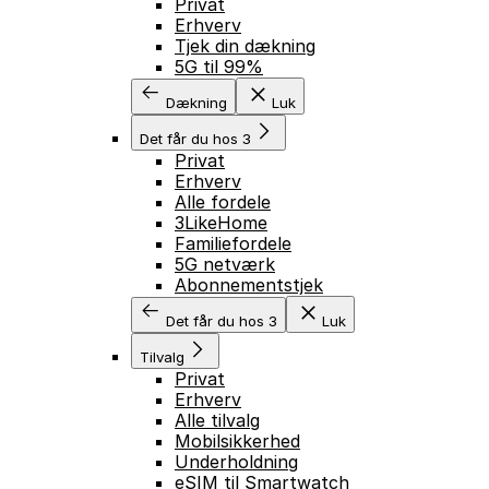
Privat
Erhverv
Tjek din dækning
5G til 99%
Dækning
Luk
Det får du hos 3
Privat
Erhverv
Alle fordele
3LikeHome
Familiefordele
5G netværk
Abonnementstjek
Det får du hos 3
Luk
Tilvalg
Privat
Erhverv
Alle tilvalg
Mobilsikkerhed
Underholdning
eSIM til Smartwatch