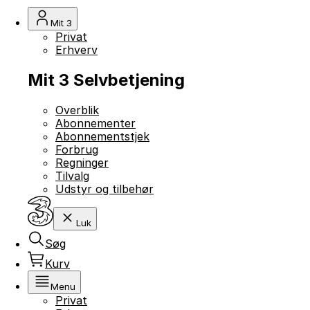
Mit 3
Privat
Erhverv
Mit 3 Selvbetjening
Overblik
Abonnementer
Abonnementstjek
Forbrug
Regninger
Tilvalg
Udstyr og tilbehør
Luk
Søg
Kurv
Menu
Privat