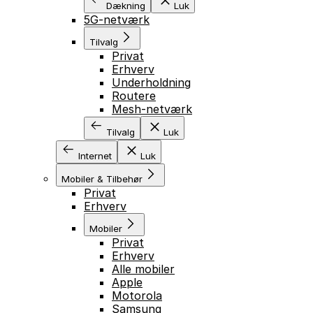
Dækning
Luk
5G-netværk
Tilvalg
Privat
Erhverv
Underholdning
Routere
Mesh-netværk
Tilvalg
Luk
Internet
Luk
Mobiler & Tilbehør
Privat
Erhverv
Mobiler
Privat
Erhverv
Alle mobiler
Apple
Motorola
Samsung