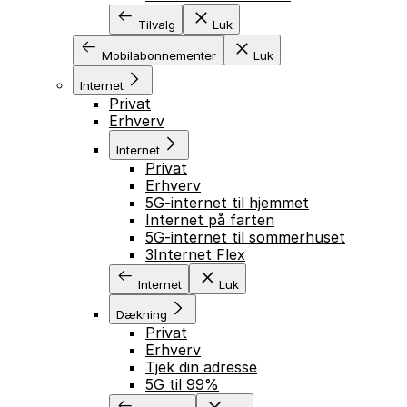
Tilvalg
Luk
Mobilabonnementer
Luk
Internet
Privat
Erhverv
Internet
Privat
Erhverv
5G-internet til hjemmet
Internet på farten
5G-internet til sommerhuset
3Internet Flex
Internet
Luk
Dækning
Privat
Erhverv
Tjek din adresse
5G til 99%