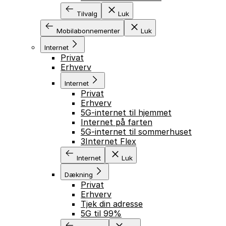
Tilvalg
Luk
Mobilabonnementer
Luk
Internet
Privat
Erhverv
Internet
Privat
Erhverv
5G-internet til hjemmet
Internet på farten
5G-internet til sommerhuset
3Internet Flex
Internet
Luk
Dækning
Privat
Erhverv
Tjek din adresse
5G til 99%