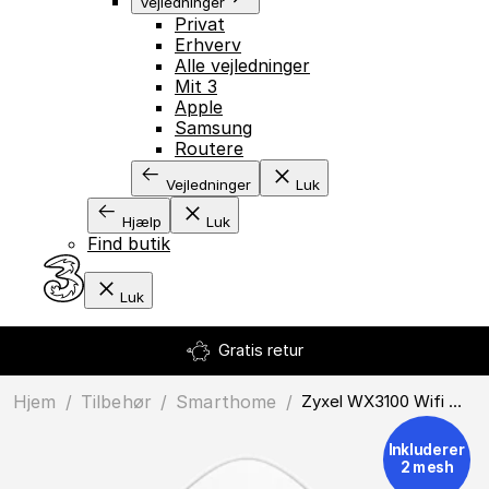
Vejledninger
Privat
Erhverv
Alle vejledninger
Mit 3
Apple
Samsung
Routere
Vejledninger
Luk
Hjælp
Luk
Find butik
Luk
Gratis retur
Hjem
/
Tilbehør
/
smarthome
/
Zyxel WX3100 Wifi Mesh 2 Pack
Inkluderer
2 mesh