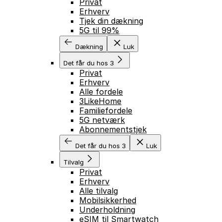
Privat
Erhverv
Tjek din dækning
5G til 99%
Dækning
Luk
Det får du hos 3
Privat
Erhverv
Alle fordele
3LikeHome
Familiefordele
5G netværk
Abonnementstjek
Det får du hos 3
Luk
Tilvalg
Privat
Erhverv
Alle tilvalg
Mobilsikkerhed
Underholdning
eSIM til Smartwatch