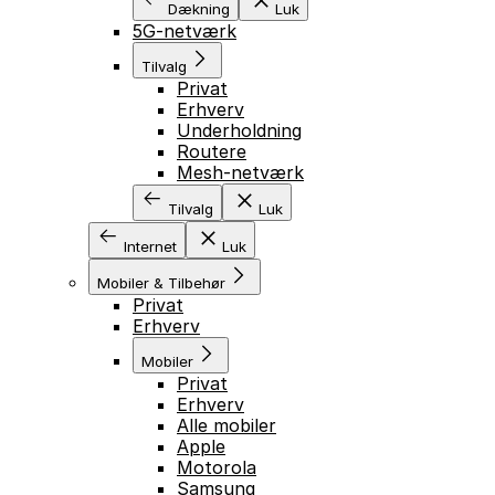
Dækning
Luk
5G-netværk
Tilvalg
Privat
Erhverv
Underholdning
Routere
Mesh-netværk
Tilvalg
Luk
Internet
Luk
Mobiler & Tilbehør
Privat
Erhverv
Mobiler
Privat
Erhverv
Alle mobiler
Apple
Motorola
Samsung