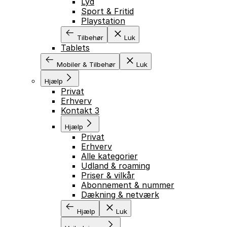
Lyd
Sport & Fritid
Playstation
Tilbehør
Luk
Tablets
Mobiler & Tilbehør
Luk
Hjælp
Privat
Erhverv
Kontakt 3
GÅ TIL INDHOLD
Hjælp
Privat
Erhverv
Alle kategorier
Udland & roaming
Priser & vilkår
Abonnement & nummer
Dækning & netværk
Hjælp
Luk