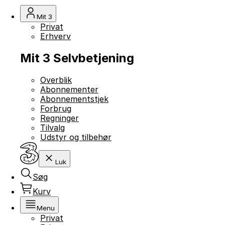
Mit 3
Privat
Erhverv
Mit 3 Selvbetjening
Overblik
Abonnementer
Abonnementstjek
Forbrug
Regninger
Tilvalg
Udstyr og tilbehør
Luk
Søg
Kurv
Menu
Privat