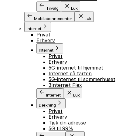
Tilvalg
Luk
Mobilabonnementer
Luk
Internet
Privat
Erhverv
Internet
Privat
Erhverv
5G-internet til hjemmet
Internet på farten
5G-internet til sommerhuset
3Internet Flex
Internet
Luk
Dækning
Privat
Erhverv
Tjek din adresse
5G til 99%