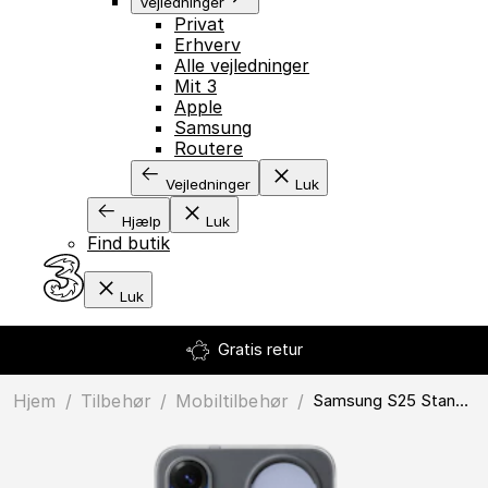
Vejledninger
Privat
Erhverv
Alle vejledninger
Mit 3
Apple
Samsung
Routere
Vejledninger
Luk
Hjælp
Luk
Find butik
Luk
Gratis retur
Hjem
/
Tilbehør
/
mobiltilbehør
/
Samsung S25 Standing Grip Case