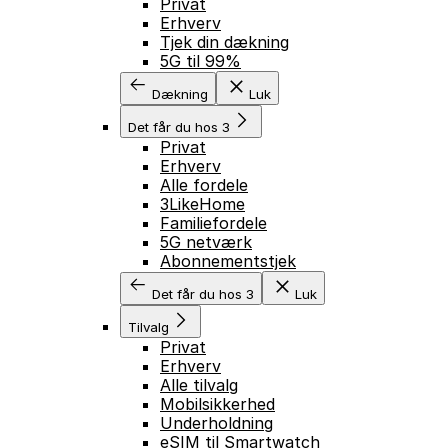
Privat
Erhverv
Tjek din dækning
5G til 99%
Dækning
Luk
Det får du hos 3
Privat
Erhverv
Alle fordele
3LikeHome
Familiefordele
5G netværk
Abonnementstjek
Det får du hos 3
Luk
Tilvalg
Privat
Erhverv
Alle tilvalg
Mobilsikkerhed
Underholdning
eSIM til Smartwatch