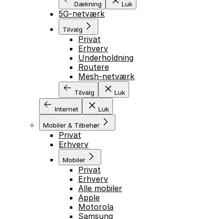
Dækning
Luk
5G-netværk
Tilvalg
Privat
Erhverv
Underholdning
Routere
Mesh-netværk
Tilvalg
Luk
Internet
Luk
Mobiler & Tilbehør
Privat
Erhverv
Mobiler
Privat
Erhverv
Alle mobiler
Apple
Motorola
Samsung