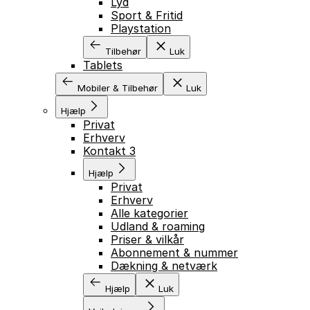
Lyd
Sport & Fritid
Playstation
Tilbehør
Luk
Tablets
Mobiler & Tilbehør
Luk
Hjælp
GÅ TIL INDHOLD
Privat
Erhverv
Kontakt 3
Hjælp
Privat
Erhverv
Alle kategorier
Udland & roaming
Priser & vilkår
Abonnement & nummer
Dækning & netværk
Hjælp
Luk