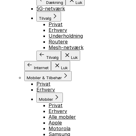
Dækning
Luk
5G-netværk
Tilvalg
Privat
Erhverv
Underholdning
Routere
Mesh-netværk
Tilvalg
Luk
Internet
Luk
Mobiler & Tilbehør
Privat
Erhverv
Mobiler
Privat
Erhverv
Alle mobiler
Apple
Motorola
Samsung