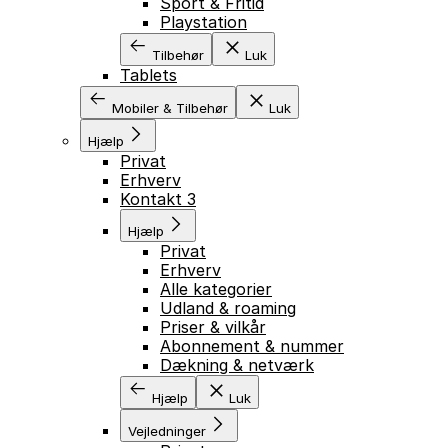
Sport & Fritid
Playstation
Tilbehør
Luk
Tablets
Mobiler & Tilbehør
Luk
Hjælp
Privat
Erhverv
Kontakt 3
Hjælp
Privat
Erhverv
Alle kategorier
Udland & roaming
Priser & vilkår
Abonnement & nummer
Dækning & netværk
Hjælp
Luk
Vejledninger