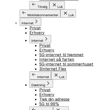
Tilvalg
Luk
Mobilabonnementer
Luk
Internet
Privat
Erhverv
Internet
Privat
Erhverv
5G-internet til hjemmet
Internet på farten
5G-internet til sommerhuset
3Internet Flex
Internet
Luk
Dækning
Privat
Erhverv
Tjek din adresse
5G til 99%