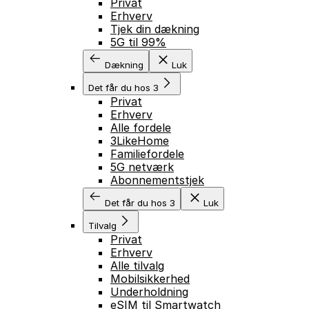
Privat
Erhverv
Tjek din dækning
5G til 99%
Dækning
Luk
Det får du hos 3
Privat
Erhverv
Alle fordele
3LikeHome
Familiefordele
5G netværk
Abonnementstjek
Det får du hos 3
Luk
Tilvalg
Privat
Erhverv
Alle tilvalg
Mobilsikkerhed
Underholdning
eSIM til Smartwatch