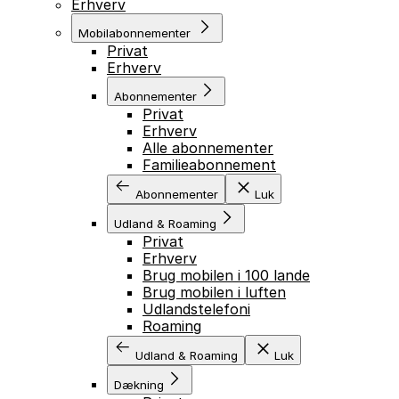
Erhverv
Mobilabonnementer
Privat
Erhverv
Abonnementer
Privat
Erhverv
Alle abonnementer
Familieabonnement
Abonnementer
Luk
Udland & Roaming
Privat
Erhverv
Brug mobilen i 100 lande
Brug mobilen i luften
Udlandstelefoni
Roaming
Udland & Roaming
Luk
Dækning