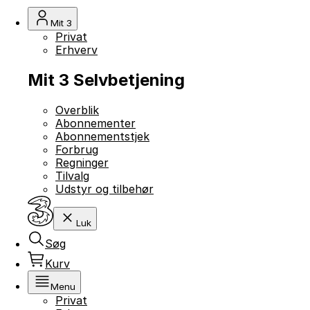
Mit 3
Privat
Erhverv
Mit 3 Selvbetjening
Overblik
Abonnementer
Abonnementstjek
Forbrug
Regninger
Tilvalg
Udstyr og tilbehør
Luk
Søg
Kurv
Menu
Privat