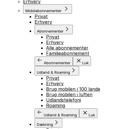
Erhverv
Mobilabonnementer
Privat
Erhverv
Abonnementer
Privat
Erhverv
Alle abonnementer
Familieabonnement
Abonnementer
Luk
Udland & Roaming
Privat
Erhverv
Brug mobilen i 100 lande
Brug mobilen i luften
Udlandstelefoni
Roaming
Udland & Roaming
Luk
Dækning