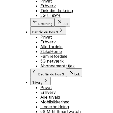
Privat
Erhverv
Tjek din dækning
5G til 99%
Dækning
Luk
Det får du hos 3
Privat
Erhverv
Alle fordele
3LikeHome
Familiefordele
5G netværk
Abonnementstjek
Det får du hos 3
Luk
Tilvalg
Privat
Erhverv
Alle tilvalg
Mobilsikkerhed
Underholdning
eSIM til Smartwatch