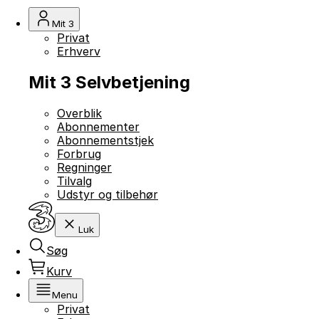
Mit 3
Privat
Erhverv
Mit 3 Selvbetjening
Overblik
Abonnementer
Abonnementstjek
Forbrug
Regninger
Tilvalg
Udstyr og tilbehør
Luk
Søg
Kurv
Menu
Privat