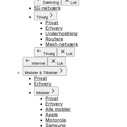
Dækning
Luk
5G-netværk
Tilvalg
Privat
Erhverv
Underholdning
Routere
Mesh-netværk
Tilvalg
Luk
Internet
Luk
Mobiler & Tilbehør
Privat
Erhverv
Mobiler
Privat
Erhverv
Alle mobiler
Apple
Motorola
Samsung