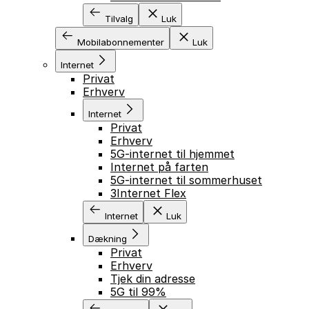
Tilvalg
Luk
Mobilabonnementer
Luk
Internet
Privat
Erhverv
Internet
Privat
Erhverv
5G-internet til hjemmet
Internet på farten
5G-internet til sommerhuset
3Internet Flex
Internet
Luk
Dækning
Privat
Erhverv
Tjek din adresse
5G til 99%