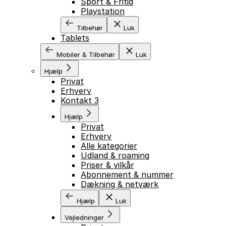
Sport & Fritid
Playstation
Tilbehør
Luk
Tablets
Mobiler & Tilbehør
Luk
Hjælp
Privat
Erhverv
Kontakt 3
Hjælp
Privat
Erhverv
Alle kategorier
Udland & roaming
Priser & vilkår
Abonnement & nummer
Dækning & netværk
Hjælp
Luk
Vejledninger