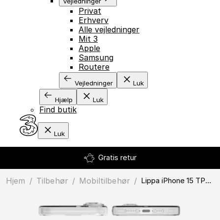
Vejledninger
Privat
Erhverv
Alle vejledninger
Mit 3
Apple
Samsung
Routere
Vejledninger
Luk
Hjælp
Luk
Find butik
Luk
Gratis retur
Hjem
/
Tilbehør
/
mobiltilbehør
/
Lippa iPhone 15 TPU Cover With MagSafe