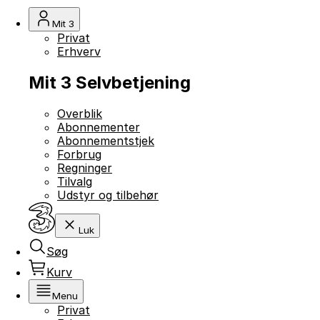
Mit 3
Privat
Erhverv
Mit 3 Selvbetjening
Overblik
Abonnementer
Abonnementstjek
Forbrug
Regninger
Tilvalg
Udstyr og tilbehør
Luk
Søg
Kurv
Menu
Privat