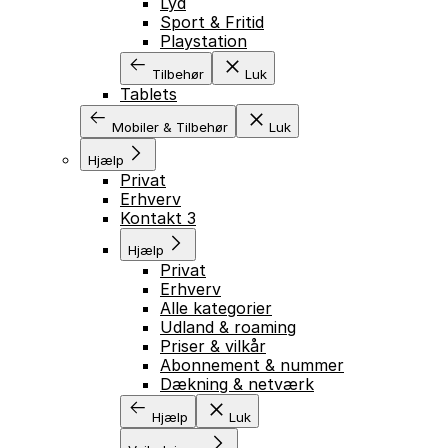
Lyd
Sport & Fritid
Playstation
GÅ TIL INDHOLD
Tilbehør
Luk
Tablets
Mobiler & Tilbehør
Luk
Hjælp
Privat
Erhverv
Kontakt 3
Hjælp
Privat
Erhverv
Alle kategorier
Udland & roaming
Priser & vilkår
Abonnement & nummer
Dækning & netværk
Hjælp
Luk