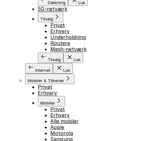
Dækning
Luk
5G-netværk
Tilvalg
Privat
Erhverv
Underholdning
Routere
Mesh-netværk
Tilvalg
Luk
Internet
Luk
Mobiler & Tilbehør
Privat
Erhverv
Mobiler
Privat
Erhverv
Alle mobiler
Apple
Motorola
Samsung