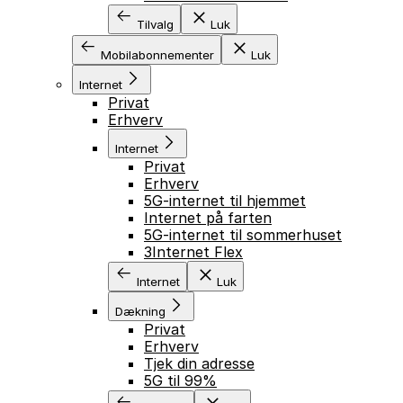
Tilvalg
Luk
Mobilabonnementer
Luk
Internet
Privat
Erhverv
Internet
Privat
Erhverv
5G-internet til hjemmet
Internet på farten
5G-internet til sommerhuset
3Internet Flex
Internet
Luk
Dækning
Privat
Erhverv
Tjek din adresse
5G til 99%