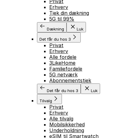
Privat
Erhverv
Tjek din dækning
5G til 99%
Dækning
Luk
Det får du hos 3
Privat
Erhverv
Alle fordele
3LikeHome
Familiefordele
5G netværk
Abonnementstjek
Det får du hos 3
Luk
Tilvalg
Privat
Erhverv
Alle tilvalg
Mobilsikkerhed
Underholdning
eSIM til Smartwatch