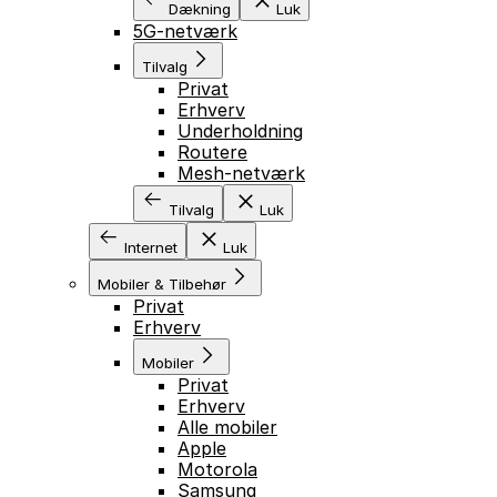
Dækning
Luk
5G-netværk
Tilvalg
Privat
Erhverv
Underholdning
Routere
Mesh-netværk
Tilvalg
Luk
Internet
Luk
Mobiler & Tilbehør
Privat
Erhverv
Mobiler
Privat
Erhverv
Alle mobiler
Apple
Motorola
Samsung