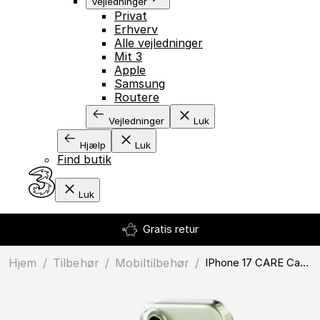
Vejledninger
Privat
Erhverv
Alle vejledninger
Mit 3
Apple
Samsung
Routere
Vejledninger
Luk
Hjælp
Luk
Find butik
Luk
Gratis retur
Hjem
/
Tilbehør
/
mobiltilbehør
/
iPhone 17 CARE Case Transparent Kickstand MagSafe