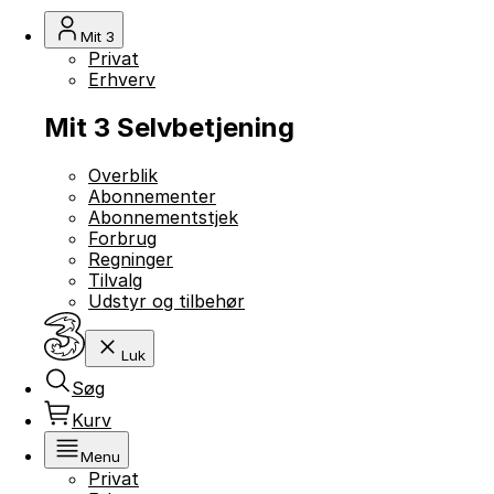
Mit 3
Privat
Erhverv
Mit 3 Selvbetjening
Overblik
Abonnementer
Abonnementstjek
Forbrug
Regninger
Tilvalg
Udstyr og tilbehør
Luk
Søg
Kurv
Menu
Privat