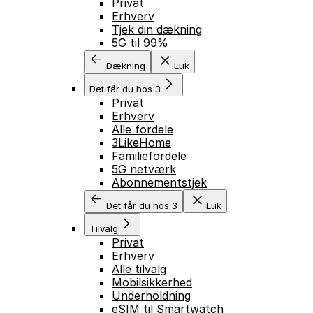
Privat
Erhverv
Tjek din dækning
5G til 99%
Dækning
Luk
Det får du hos 3
Privat
Erhverv
Alle fordele
3LikeHome
Familiefordele
5G netværk
Abonnementstjek
Det får du hos 3
Luk
Tilvalg
Privat
Erhverv
Alle tilvalg
Mobilsikkerhed
Underholdning
eSIM til Smartwatch