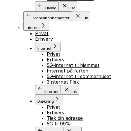
Tilvalg
Luk
Mobilabonnementer
Luk
Internet
Privat
Erhverv
Internet
Privat
Erhverv
5G-internet til hjemmet
Internet på farten
5G-internet til sommerhuset
3Internet Flex
Internet
Luk
Dækning
Privat
Erhverv
Tjek din adresse
5G til 99%