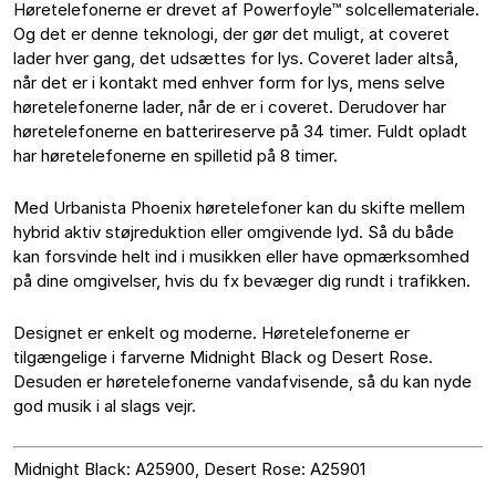
Høretelefonerne er drevet af Powerfoyle™ solcellemateriale. 
Og det er denne teknologi, der gør det muligt, at coveret 
lader hver gang, det udsættes for lys. Coveret lader altså, 
når det er i kontakt med enhver form for lys, mens selve 
høretelefonerne lader, når de er i coveret. Derudover har 
høretelefonerne en batterireserve på 34 timer. Fuldt opladt 
har høretelefonerne en spilletid på 8 timer. 
Med Urbanista Phoenix høretelefoner kan du skifte mellem 
hybrid aktiv støjreduktion eller omgivende lyd. Så du både 
kan forsvinde helt ind i musikken eller have opmærksomhed 
på dine omgivelser, hvis du fx bevæger dig rundt i trafikken. 
Designet er enkelt og moderne. Høretelefonerne er 
tilgængelige i farverne Midnight Black og Desert Rose. 
Desuden er høretelefonerne vandafvisende, så du kan nyde 
god musik i al slags vejr.
Midnight Black: A25900, Desert Rose: A25901