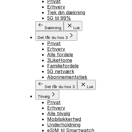
Privat
Erhverv
Tjek din dækning
5G til 99%
Dækning
Luk
Det får du hos 3
Privat
Erhverv
Alle fordele
3LikeHome
Familiefordele
5G netværk
Abonnementstjek
Det får du hos 3
Luk
Tilvalg
Privat
Erhverv
Alle tilvalg
Mobilsikkerhed
Underholdning
eSIM til Smartwatch