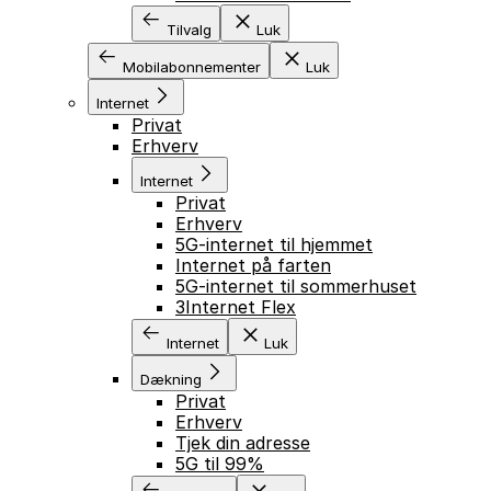
Tilvalg
Luk
Mobilabonnementer
Luk
Internet
Privat
Erhverv
Internet
Privat
Erhverv
5G-internet til hjemmet
Internet på farten
5G-internet til sommerhuset
3Internet Flex
Internet
Luk
Dækning
Privat
Erhverv
Tjek din adresse
5G til 99%