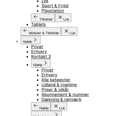
Lyd
Sport & Fritid
Playstation
Tilbehør
Luk
Tablets
Mobiler & Tilbehør
Luk
Hjælp
Privat
Erhverv
Kontakt 3
Hjælp
Privat
Erhverv
GÅ TIL INDHOLD
Alle kategorier
Udland & roaming
Priser & vilkår
Abonnement & nummer
Dækning & netværk
Hjælp
Luk