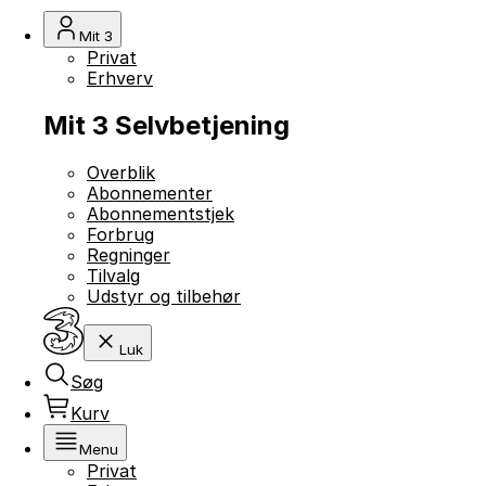
Mit 3
Privat
Erhverv
Mit 3 Selvbetjening
Overblik
Abonnementer
Abonnementstjek
Forbrug
Regninger
Tilvalg
Udstyr og tilbehør
Luk
Søg
Kurv
Menu
Privat