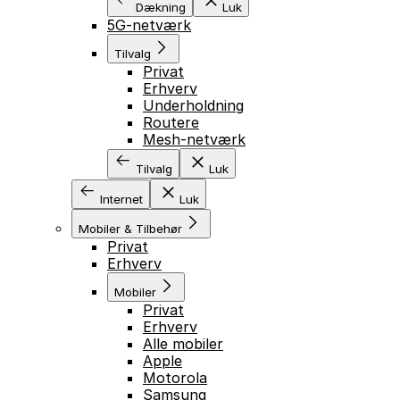
Dækning
Luk
5G-netværk
Tilvalg
Privat
Erhverv
Underholdning
Routere
Mesh-netværk
Tilvalg
Luk
Internet
Luk
Mobiler & Tilbehør
Privat
Erhverv
Mobiler
Privat
Erhverv
Alle mobiler
Apple
Motorola
Samsung