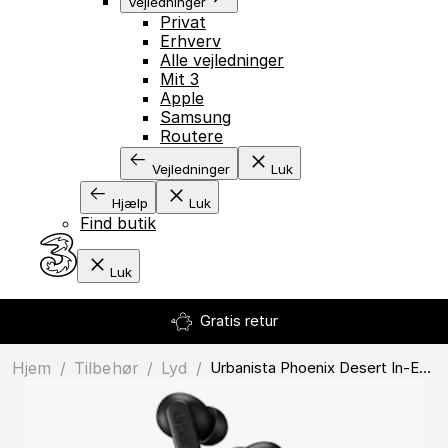
Vejledninger
Privat
Erhverv
Alle vejledninger
Mit 3
Apple
Samsung
Routere
Vejledninger
Luk
Hjælp
Luk
Find butik
Luk
Hjem
/
Tilbehør
/
lyd
/
Urbanista Phoenix Desert In-Ear Headset