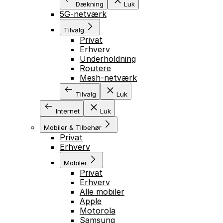
Dækning
Luk
5G-netværk
Tilvalg
Privat
Erhverv
Underholdning
Routere
Mesh-netværk
Tilvalg
Luk
Internet
Luk
Mobiler & Tilbehør
Privat
Erhverv
Mobiler
Privat
Erhverv
Alle mobiler
Apple
Motorola
Samsung