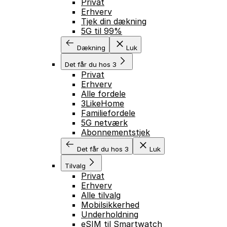
Privat
Erhverv
Tjek din dækning
5G til 99%
Dækning
Luk
Det får du hos 3
Privat
Erhverv
Alle fordele
3LikeHome
Familiefordele
5G netværk
Abonnementstjek
Det får du hos 3
Luk
Tilvalg
Privat
Erhverv
Alle tilvalg
Mobilsikkerhed
Underholdning
eSIM til Smartwatch