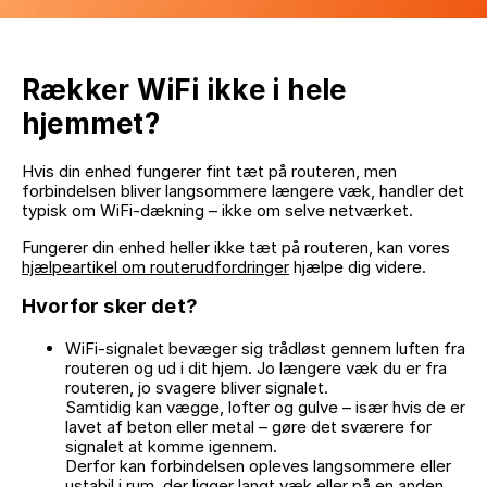
Rækker WiFi ikke i hele
hjemmet?
Hvis din enhed fungerer fint tæt på routeren, men
forbindelsen bliver langsommere længere væk, handler det
typisk om WiFi-dækning – ikke om selve netværket.
Fungerer din enhed heller ikke tæt på routeren, kan vores
hjælpeartikel om routerudfordringer
hjælpe dig videre.
Hvorfor sker det?
WiFi-signalet bevæger sig trådløst gennem luften fra
routeren og ud i dit hjem. Jo længere væk du er fra
routeren, jo svagere bliver signalet.
Samtidig kan vægge, lofter og gulve – især hvis de er
lavet af beton eller metal – gøre det sværere for
signalet at komme igennem.
Derfor kan forbindelsen opleves langsommere eller
ustabil i rum, der ligger langt væk eller på en anden