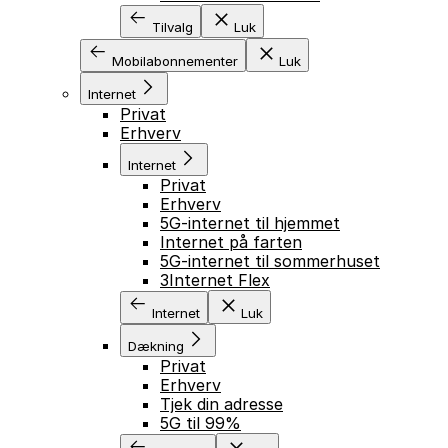
Tilvalg
Luk
Mobilabonnementer
Luk
Internet
Privat
Erhverv
Internet
Privat
Erhverv
5G-internet til hjemmet
Internet på farten
5G-internet til sommerhuset
3Internet Flex
Internet
Luk
Dækning
Privat
Erhverv
Tjek din adresse
5G til 99%