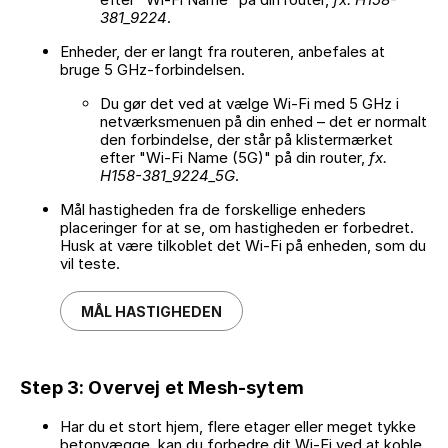
381_9224
.
Enheder, der er langt fra routeren, anbefales at
bruge 5 GHz-forbindelsen.
Du gør det ved at vælge Wi-Fi med 5 GHz i
netværksmenuen på din enhed – det er normalt
den forbindelse, der står på klistermærket
efter "Wi-Fi Name (5G)" på din router,
fx.
H158-381_9224_5G
.
Mål hastigheden fra de forskellige enheders
placeringer for at se, om hastigheden er forbedret.
Husk at være tilkoblet det Wi-Fi på enheden, som du
vil teste.
MÅL HASTIGHEDEN
Step 3: Overvej et Mesh-sytem
Har du et stort hjem, flere etager eller meget tykke
betonvægge, kan du forbedre dit Wi-Fi ved at koble