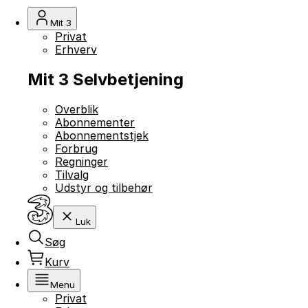
Mit 3
Privat
Erhverv
Mit 3 Selvbetjening
Overblik
Abonnementer
Abonnementstjek
Forbrug
Regninger
Tilvalg
Udstyr og tilbehør
Luk
Søg
Kurv
Menu
Privat