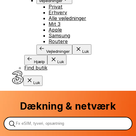
Vejledninger
Privat
Erhverv
GÅ TIL INDHOLD
Alle vejledninger
Mit 3
Apple
Samsung
Routere
Vejledninger
Luk
Hjælp
Luk
Find butik
Luk
Dækning & netværk