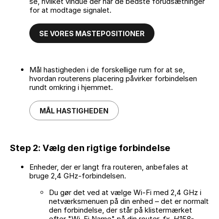
se, hvilket vindue der har de bedste forudsætninger
for at modtage signalet.
SE VORES MASTEPOSITIONER
Mål hastigheden i de forskellige rum for at se,
hvordan routerens placering påvirker forbindelsen
rundt omkring i hjemmet.
MÅL HASTIGHEDEN
Step 2: Vælg den rigtige forbindelse
Enheder, der er langt fra routeren, anbefales at
bruge 2,4 GHz-forbindelsen.
Du gør det ved at vælge Wi-Fi med 2,4 GHz i
netværksmenuen på din enhed – det er normalt
den forbindelse, der står på klistermærket
efter "Wi-Fi Name" på din router,
fx. H158-