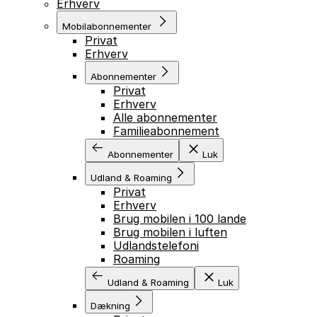
Erhverv
Mobilabonnementer
Privat
Erhverv
Abonnementer
Privat
Erhverv
Alle abonnementer
Familieabonnement
Abonnementer
Luk
Udland & Roaming
Privat
Erhverv
Brug mobilen i 100 lande
Brug mobilen i luften
Udlandstelefoni
Roaming
Udland & Roaming
Luk
Dækning