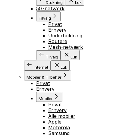
Dækning
Luk
5G-netværk
Tilvalg
Privat
Erhverv
Underholdning
Routere
Mesh-netværk
Tilvalg
Luk
Internet
Luk
Mobiler & Tilbehør
Privat
Erhverv
Mobiler
Privat
Erhverv
Alle mobiler
Apple
Motorola
Samsung