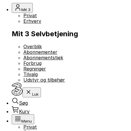
Mit 3
Privat
Erhverv
Mit 3 Selvbetjening
Overblik
Abonnementer
Abonnementstjek
Forbrug
Regninger
Tilvalg
Udstyr og tilbehør
Luk
Søg
Kurv
Menu
Privat