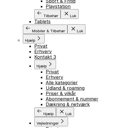
Sport & Fritid
Playstation
Tilbehør
Luk
Tablets
Mobiler & Tilbehør
Luk
Hjælp
Privat
Erhverv
Kontakt 3
Hjælp
Privat
Erhverv
Alle kategorier
Udland & roaming
Priser & vilkår
Abonnement & nummer
Dækning & netværk
Hjælp
Luk
Vejledninger