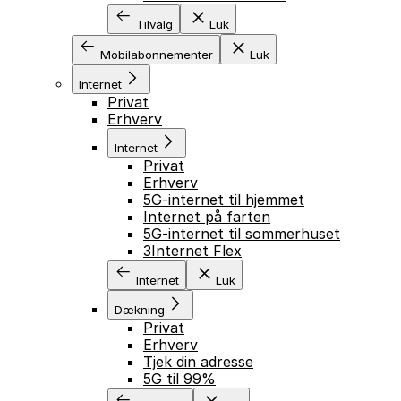
Tilvalg
Luk
Mobilabonnementer
Luk
Internet
Privat
Erhverv
Internet
Privat
Erhverv
5G-internet til hjemmet
Internet på farten
5G-internet til sommerhuset
3Internet Flex
Internet
Luk
Dækning
Privat
Erhverv
Tjek din adresse
5G til 99%