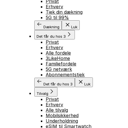
Privat
Erhverv
Tjek din dækning
5G til 99%
Dækning
Luk
Det får du hos 3
Privat
Erhverv
Alle fordele
3LikeHome
Familiefordele
5G netværk
Abonnementstjek
Det får du hos 3
Luk
Tilvalg
Privat
Erhverv
Alle tilvalg
Mobilsikkerhed
Underholdning
eSIM til Smartwatch