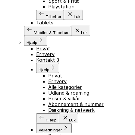
Sport & Fritid
Playstation
Tilbehør
Luk
Tablets
Mobiler & Tilbehør
Luk
Hjælp
Privat
Erhverv
Kontakt 3
Hjælp
Privat
Erhverv
Alle kategorier
Udland & roaming
Priser & vilkår
Abonnement & nummer
Dækning & netværk
Hjælp
Luk
Vejledninger