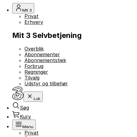
Mit 3
Privat
Erhverv
Mit 3 Selvbetjening
Overblik
Abonnementer
Abonnementstjek
Forbrug
Regninger
Tilvalg
Udstyr og tilbehør
Luk
Søg
Kurv
Menu
Privat