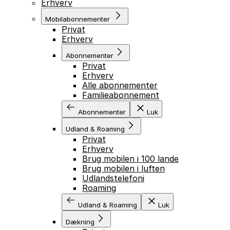
Erhverv
Mobilabonnementer
Privat
Erhverv
Abonnementer
Privat
Erhverv
Alle abonnementer
Familieabonnement
Abonnementer
Luk
Udland & Roaming
Privat
Erhverv
Brug mobilen i 100 lande
Brug mobilen i luften
Udlandstelefoni
Roaming
Udland & Roaming
Luk
Dækning