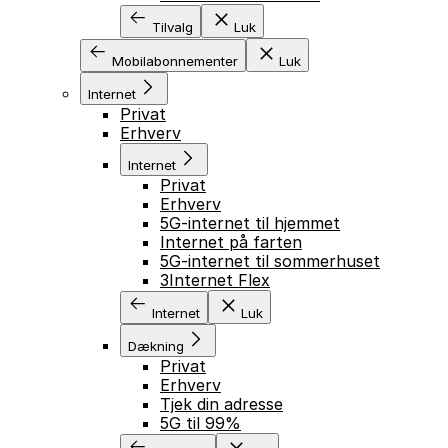
Tilvalg
Luk
Mobilabonnementer
Luk
Internet
Privat
Erhverv
Internet
Privat
Erhverv
5G-internet til hjemmet
Internet på farten
5G-internet til sommerhuset
3Internet Flex
Internet
Luk
Dækning
Privat
Erhverv
Tjek din adresse
5G til 99%