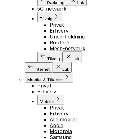
Dækning
Luk
5G-netværk
Tilvalg
Privat
Erhverv
Underholdning
Routere
Mesh-netværk
Tilvalg
Luk
Internet
Luk
Mobiler & Tilbehør
Privat
Erhverv
Mobiler
Privat
Erhverv
Alle mobiler
Apple
Motorola
Samsung