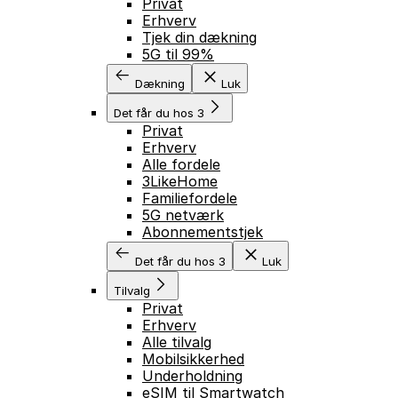
Privat
Erhverv
Tjek din dækning
5G til 99%
Dækning
Luk
Det får du hos 3
Privat
Erhverv
Alle fordele
3LikeHome
Familiefordele
5G netværk
Abonnementstjek
Det får du hos 3
Luk
Tilvalg
Privat
Erhverv
Alle tilvalg
Mobilsikkerhed
Underholdning
eSIM til Smartwatch