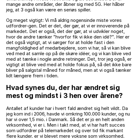
mange andre områder, der åbner sig med 5G. Her håber
jeg, at 3 også kan være en seriøs spiller.
Og meget vigtigt: Vi må aldrig nogensinde miste vores
udfordrer-gen. Det er det, der gør, at vi er innoverende på
markedet. Det er også, det der gør, at vi udvikler noget,
hvor de andre tænker ”hvorfor fik vi ikke den idé?”. Her er
det også vigtigt, at vi sørger for at holde fast i den
mangfoldighed af medarbejdere, som vi har, så vi kan blive
ved med at samle op på de skøre idéer, og vi kan blive ved
med at tænke i nogle andre retninger. Det, tror jeg også, er
vigtigt at blive ved med at holde fokus på, så det ikke bare
bliver på salgstal måned for måned, men at vi også tænker
lidt længere frem i tiden.
Hvad synes du, der har ændret sig
mest og mindst i 3 hen over årene?
Antallet af kunder har i hvert fald ændret sig helt vildt. Da
jeg kom ind i 2006, havde vi omkring 100.000 kunder, og nu
har vi over 1,5 mio. i Danmark. Så det er jo en helt anden
virksomhed, vi er i. Men i takt med, at vi har haft succes
som udfordrer på telemarkedet og over tid fik markant
flere kunder, er vi blevet mere voksne som virksomhed,