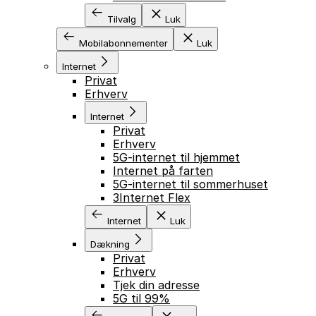
Tilvalg
Luk
Mobilabonnementer
Luk
Internet
Privat
Erhverv
Internet
Privat
Erhverv
5G-internet til hjemmet
Internet på farten
5G-internet til sommerhuset
3Internet Flex
Internet
Luk
Dækning
Privat
Erhverv
Tjek din adresse
5G til 99%