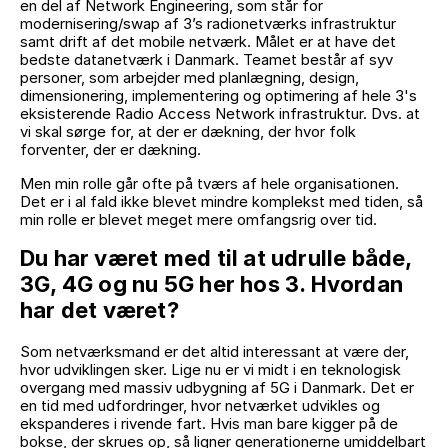
en del af Network Engineering, som står for
modernisering/swap af 3’s radionetværks infrastruktur
samt drift af det mobile netværk. Målet er at have det
bedste datanetværk i Danmark. Teamet består af syv
personer, som arbejder med planlægning, design,
dimensionering, implementering og optimering af hele 3's
eksisterende Radio Access Network infrastruktur. Dvs. at
vi skal sørge for, at der er dækning, der hvor folk
forventer, der er dækning.
Men min rolle går ofte på tværs af hele organisationen.
Det er i al fald ikke blevet mindre komplekst med tiden, så
min rolle er blevet meget mere omfangsrig over tid.
Du har været med til at udrulle både,
3G, 4G og nu 5G her hos 3. Hvordan
har det været?
Som netværksmand er det altid interessant at være der,
hvor udviklingen sker. Lige nu er vi midt i en teknologisk
overgang med massiv udbygning af 5G i Danmark. Det er
en tid med udfordringer, hvor netværket udvikles og
ekspanderes i rivende fart. Hvis man bare kigger på de
bokse, der skrues op, så ligner generationerne umiddelbart