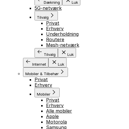
Dækning
Luk
5G-netværk
Tilvalg
Privat
Erhverv
Underholdning
Routere
Mesh-netværk
Tilvalg
Luk
Internet
Luk
Mobiler & Tilbehør
Privat
Erhverv
Mobiler
Privat
Erhverv
Alle mobiler
Apple
Motorola
Samsung