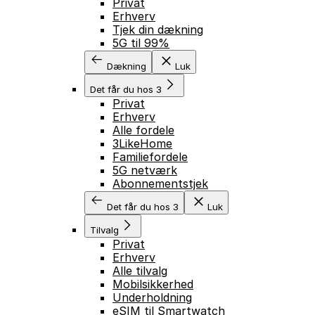
Privat
Erhverv
Tjek din dækning
5G til 99%
Dækning
Luk
Det får du hos 3
Privat
Erhverv
Alle fordele
3LikeHome
Familiefordele
5G netværk
Abonnementstjek
Det får du hos 3
Luk
Tilvalg
Privat
Erhverv
Alle tilvalg
Mobilsikkerhed
Underholdning
eSIM til Smartwatch