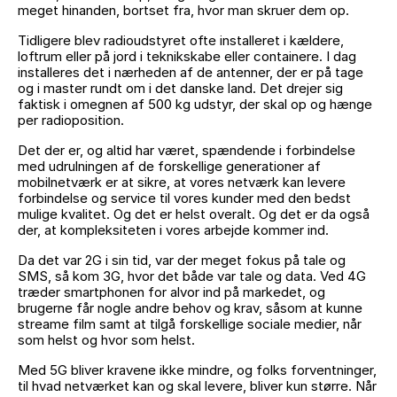
meget hinanden, bortset fra, hvor man skruer dem op.
Tidligere blev radioudstyret ofte installeret i kældere,
loftrum eller på jord i teknikskabe eller containere. I dag
installeres det i nærheden af de antenner, der er på tage
og i master rundt om i det danske land. Det drejer sig
faktisk i omegnen af 500 kg udstyr, der skal op og hænge
per radioposition.
Det der er, og altid har været, spændende i forbindelse
med udrulningen af de forskellige generationer af
mobilnetværk er at sikre, at vores netværk kan levere
forbindelse og service til vores kunder med den bedst
mulige kvalitet. Og det er helst overalt. Og det er da også
der, at kompleksiteten i vores arbejde kommer ind.
Da det var 2G i sin tid, var der meget fokus på tale og
SMS, så kom 3G, hvor det både var tale og data. Ved 4G
træder smartphonen for alvor ind på markedet, og
brugerne får nogle andre behov og krav, såsom at kunne
streame film samt at tilgå forskellige sociale medier, når
som helst og hvor som helst.
Med 5G bliver kravene ikke mindre, og folks forventninger,
til hvad netværket kan og skal levere, bliver kun større. Når