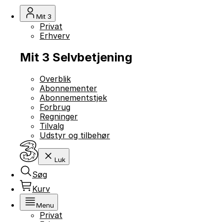
Mit 3
Privat
Erhverv
Mit 3 Selvbetjening
Overblik
Abonnementer
Abonnementstjek
Forbrug
Regninger
Tilvalg
Udstyr og tilbehør
Luk
Søg
Kurv
Menu
Privat