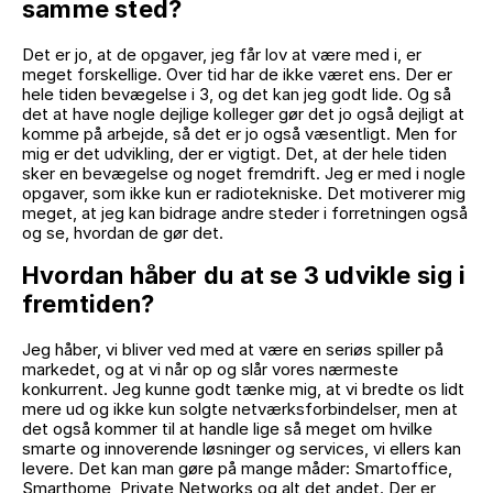
samme sted?
Det er jo, at de opgaver, jeg får lov at være med i, er
meget forskellige. Over tid har de ikke været ens. Der er
hele tiden bevægelse i 3, og det kan jeg godt lide. Og så
det at have nogle dejlige kolleger gør det jo også dejligt at
komme på arbejde, så det er jo også væsentligt. Men for
mig er det udvikling, der er vigtigt. Det, at der hele tiden
sker en bevægelse og noget fremdrift. Jeg er med i nogle
opgaver, som ikke kun er radiotekniske. Det motiverer mig
meget, at jeg kan bidrage andre steder i forretningen også
og se, hvordan de gør det.
Hvordan håber du at se 3 udvikle sig i
fremtiden?
Jeg håber, vi bliver ved med at være en seriøs spiller på
markedet, og at vi når op og slår vores nærmeste
konkurrent. Jeg kunne godt tænke mig, at vi bredte os lidt
mere ud og ikke kun solgte netværksforbindelser, men at
det også kommer til at handle lige så meget om hvilke
smarte og innoverende løsninger og services, vi ellers kan
levere. Det kan man gøre på mange måder: Smartoffice,
Smarthome, Private Networks og alt det andet. Der er