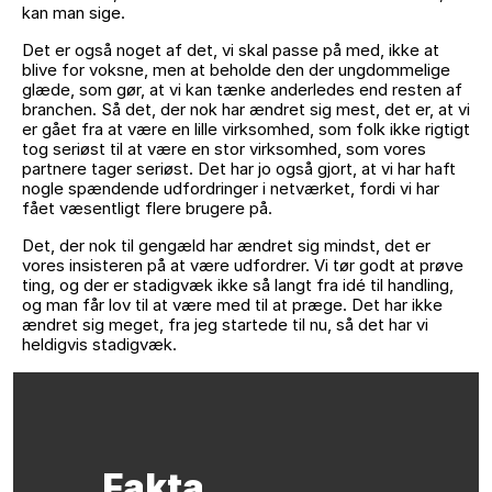
kan man sige.
Det er også noget af det, vi skal passe på med, ikke at
blive for voksne, men at beholde den der ungdommelige
glæde, som gør, at vi kan tænke anderledes end resten af
branchen. Så det, der nok har ændret sig mest, det er, at vi
er gået fra at være en lille virksomhed, som folk ikke rigtigt
tog seriøst til at være en stor virksomhed, som vores
partnere tager seriøst. Det har jo også gjort, at vi har haft
nogle spændende udfordringer i netværket, fordi vi har
fået væsentligt flere brugere på.
Det, der nok til gengæld har ændret sig mindst, det er
vores insisteren på at være udfordrer. Vi tør godt at prøve
ting, og der er stadigvæk ikke så langt fra idé til handling,
og man får lov til at være med til at præge. Det har ikke
ændret sig meget, fra jeg startede til nu, så det har vi
heldigvis stadigvæk.
Fakta