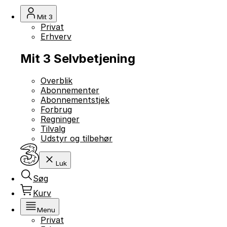
Mit 3
Privat
Erhverv
Mit 3 Selvbetjening
Overblik
Abonnementer
Abonnementstjek
Forbrug
Regninger
Tilvalg
Udstyr og tilbehør
Luk
Søg
Kurv
Menu
Privat