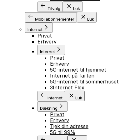
Tilvalg
Luk
Mobilabonnementer
Luk
Internet
Privat
Erhverv
Internet
Privat
Erhverv
5G-internet til hjemmet
Internet på farten
5G-internet til sommerhuset
3Internet Flex
Internet
Luk
Dækning
Privat
Erhverv
Tjek din adresse
5G til 99%