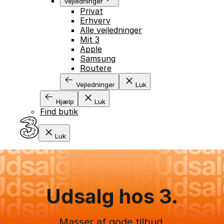
Vejledninger
Privat
GÅ TIL INDHOLD
Erhverv
Alle vejledninger
Mit 3
Apple
Samsung
Routere
Vejledninger
Luk
Hjælp
Luk
Find butik
Luk
Udsalg hos 3.
Masser af gode tilbud.