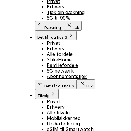
Privat
Erhverv
Tjek din dækning
5G til 99%
Dækning
Luk
Det får du hos 3
Privat
Erhverv
Alle fordele
3LikeHome
Familiefordele
5G netværk
Abonnementstjek
Det får du hos 3
Luk
Tilvalg
Privat
Erhverv
Alle tilvalg
Mobilsikkerhed
Underholdning
eSIM til Smartwatch