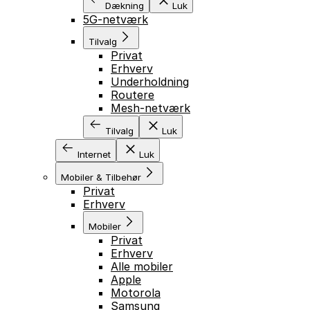
Dækning
Luk
5G-netværk
Tilvalg
Privat
Erhverv
Underholdning
Routere
Mesh-netværk
Tilvalg
Luk
Internet
Luk
Mobiler & Tilbehør
Privat
Erhverv
Mobiler
Privat
Erhverv
Alle mobiler
Apple
Motorola
Samsung