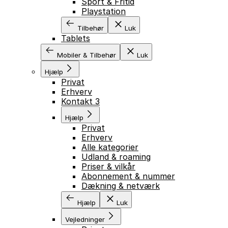
Sport & Fritid
Playstation
Tilbehør
Luk
Tablets
Mobiler & Tilbehør
Luk
Hjælp
Privat
Erhverv
Kontakt 3
Hjælp
Privat
Erhverv
Alle kategorier
Udland & roaming
Priser & vilkår
Abonnement & nummer
Dækning & netværk
Hjælp
Luk
Vejledninger