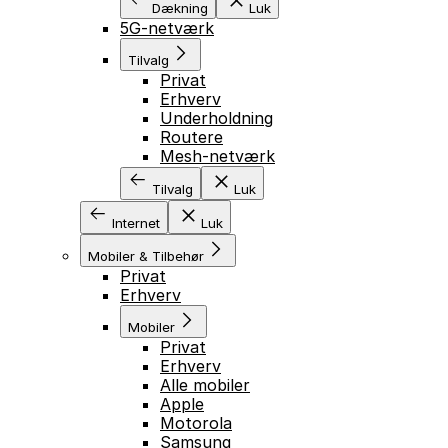
Dækning
Luk
5G-netværk
Tilvalg
Privat
Erhverv
Underholdning
Routere
Mesh-netværk
Tilvalg
Luk
Internet
Luk
Mobiler & Tilbehør
Privat
Erhverv
Mobiler
Privat
Erhverv
Alle mobiler
Apple
Motorola
Samsung