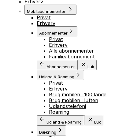
Erhverv
Mobilabonnementer
Privat
Erhverv
Abonnementer
Privat
Erhverv
Alle abonnementer
Familieabonnement
Abonnementer
Luk
Udland & Roaming
Privat
Erhverv
Brug mobilen i 100 lande
Brug mobilen i luften
Udlandstelefoni
Roaming
Udland & Roaming
Luk
Dækning