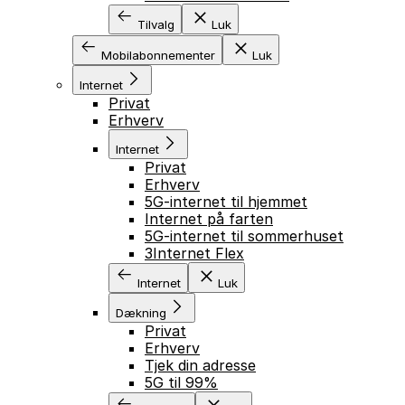
Tilvalg
Luk
Mobilabonnementer
Luk
Internet
Privat
Erhverv
Internet
Privat
Erhverv
5G-internet til hjemmet
Internet på farten
5G-internet til sommerhuset
3Internet Flex
Internet
Luk
Dækning
Privat
Erhverv
Tjek din adresse
5G til 99%