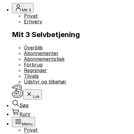
Mit 3
Privat
Erhverv
Mit 3 Selvbetjening
Overblik
Abonnementer
Abonnementstjek
Forbrug
Regninger
Tilvalg
Udstyr og tilbehør
Luk
Søg
Kurv
Menu
Privat