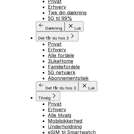
Privat
Erhverv
Tjek din dækning
5G til 99%
Dækning
Luk
Det får du hos 3
Privat
Erhverv
Alle fordele
3LikeHome
Familiefordele
5G netværk
Abonnementstjek
Det får du hos 3
Luk
Tilvalg
Privat
Erhverv
Alle tilvalg
Mobilsikkerhed
Underholdning
eSIM til Smartwatch