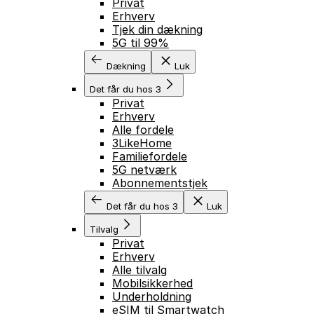
Privat
Erhverv
Tjek din dækning
5G til 99%
Dækning
Luk
Det får du hos 3
Privat
Erhverv
Alle fordele
3LikeHome
Familiefordele
5G netværk
Abonnementstjek
Det får du hos 3
Luk
Tilvalg
Privat
Erhverv
Alle tilvalg
Mobilsikkerhed
Underholdning
eSIM til Smartwatch