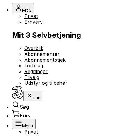
Mit 3
Privat
Erhverv
Mit 3 Selvbetjening
Overblik
Abonnementer
Abonnementstjek
Forbrug
Regninger
Tilvalg
Udstyr og tilbehør
Luk
Søg
Kurv
Menu
Privat