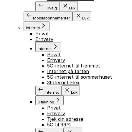
Tilvalg
Luk
Mobilabonnementer
Luk
Internet
Privat
Erhverv
Internet
Privat
Erhverv
5G-internet til hjemmet
Internet på farten
5G-internet til sommerhuset
3Internet Flex
Internet
Luk
Dækning
Privat
Erhverv
Tjek din adresse
5G til 99%