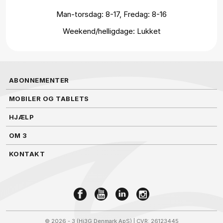
Man-torsdag: 8-17, Fredag: 8-16
Weekend/helligdage: Lukket
ABONNEMENTER
MOBILER OG TABLETS
HJÆLP
OM 3
KONTAKT
©
2026 - 3 (Hi3G Denmark ApS)
| CVR: 26123445