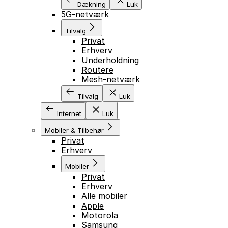
Dækning
Luk
5G-netværk
Tilvalg
Privat
Erhverv
Underholdning
Routere
Mesh-netværk
Tilvalg
Luk
Internet
Luk
Mobiler & Tilbehør
Privat
Erhverv
Mobiler
Privat
Erhverv
Alle mobiler
Apple
Motorola
Samsung