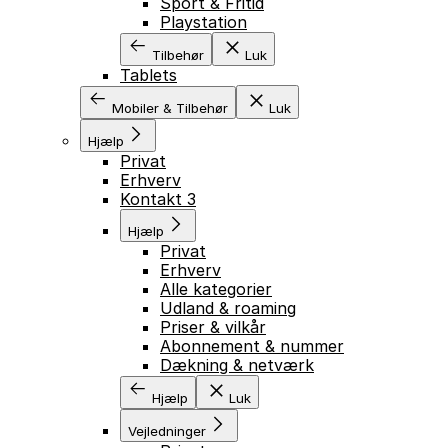
Sport & Fritid
Playstation
Tilbehør
Luk
Tablets
Mobiler & Tilbehør
Luk
Hjælp
Privat
Erhverv
Kontakt 3
Hjælp
Privat
Erhverv
Alle kategorier
Udland & roaming
Priser & vilkår
Abonnement & nummer
Dækning & netværk
Hjælp
Luk
Vejledninger