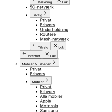
Dækning
Luk
5G-netværk
Tilvalg
Privat
Erhverv
Underholdning
Routere
Mesh-netværk
Tilvalg
Luk
Internet
Luk
Mobiler & Tilbehør
Privat
Erhverv
Mobiler
Privat
Erhverv
Alle mobiler
Apple
Motorola
Samsung