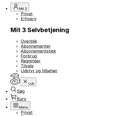
Mit 3
Privat
Erhverv
Mit 3 Selvbetjening
Overblik
Abonnementer
Abonnementstjek
Forbrug
Regninger
Tilvalg
Udstyr og tilbehør
Luk
Søg
Kurv
Menu
Privat