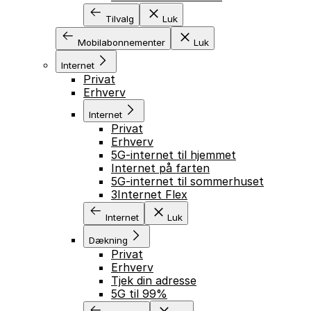
Tilvalg
Luk
Mobilabonnementer
Luk
Internet
Privat
Erhverv
Internet
Privat
Erhverv
5G-internet til hjemmet
Internet på farten
5G-internet til sommerhuset
3Internet Flex
Internet
Luk
Dækning
Privat
Erhverv
Tjek din adresse
5G til 99%