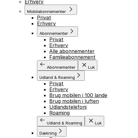
Erhverv
Mobilabonnementer
Privat
Erhverv
Abonnementer
Privat
Erhverv
Alle abonnementer
Familieabonnement
Abonnementer
Luk
Udland & Roaming
Privat
Erhverv
Brug mobilen i 100 lande
Brug mobilen i luften
Udlandstelefoni
Roaming
Udland & Roaming
Luk
Dækning