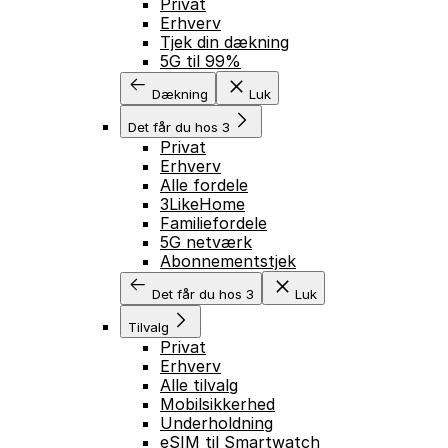
Privat
Erhverv
Tjek din dækning
5G til 99%
Dækning
Luk
Det får du hos 3
Privat
Erhverv
Alle fordele
3LikeHome
Familiefordele
5G netværk
Abonnementstjek
Det får du hos 3
Luk
Tilvalg
Privat
Erhverv
Alle tilvalg
Mobilsikkerhed
Underholdning
eSIM til Smartwatch