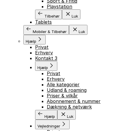
Sport & Fritid
Playstation
Tilbehør
Luk
Tablets
Mobiler & Tilbehør
Luk
Hjælp
Privat
Erhverv
Kontakt 3
Hjælp
Privat
Erhverv
Alle kategorier
Udland & roaming
Priser & vilkår
Abonnement & nummer
Dækning & netværk
Hjælp
Luk
Vejledninger