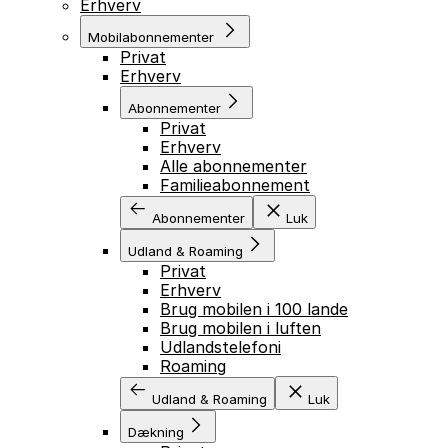
Erhverv
Mobilabonnementer
Privat
Erhverv
Abonnementer
Privat
Erhverv
Alle abonnementer
Familieabonnement
Abonnementer
Luk
Udland & Roaming
Privat
Erhverv
Brug mobilen i 100 lande
Brug mobilen i luften
Udlandstelefoni
Roaming
Udland & Roaming
Luk
Dækning