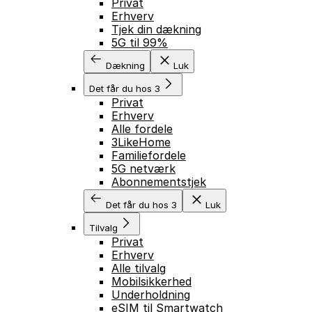
Privat
Erhverv
Tjek din dækning
5G til 99%
Dækning
Luk
Det får du hos 3
Privat
Erhverv
Alle fordele
3LikeHome
Familiefordele
5G netværk
Abonnementstjek
Det får du hos 3
Luk
Tilvalg
Privat
Erhverv
Alle tilvalg
Mobilsikkerhed
Underholdning
eSIM til Smartwatch