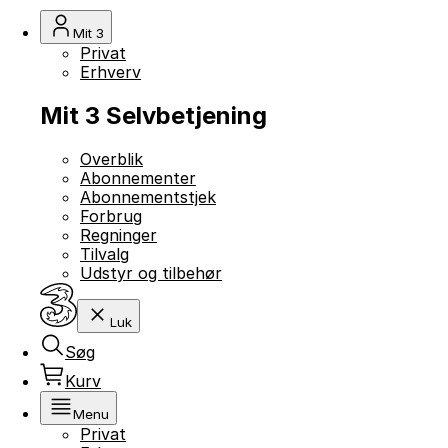
Mit 3
Privat
Erhverv
Mit 3 Selvbetjening
Overblik
Abonnementer
Abonnementstjek
Forbrug
Regninger
Tilvalg
Udstyr og tilbehør
Luk
Søg
Kurv
Menu
Privat