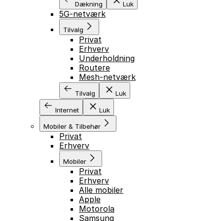
Dækning
Luk
5G-netværk
Tilvalg
Privat
Erhverv
Underholdning
Routere
Mesh-netværk
Tilvalg
Luk
Internet
Luk
Mobiler & Tilbehør
Privat
Erhverv
Mobiler
Privat
Erhverv
Alle mobiler
Apple
Motorola
Samsung