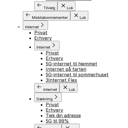
Tilvalg
Luk
Mobilabonnementer
Luk
Internet
Privat
Erhverv
Internet
Privat
Erhverv
5G-internet til hjemmet
Internet på farten
5G-internet til sommerhuset
3Internet Flex
Internet
Luk
Dækning
Privat
Erhverv
Tjek din adresse
5G til 99%