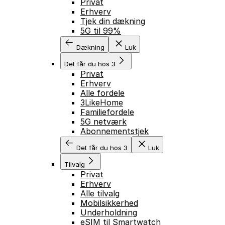
Privat
Erhverv
Tjek din dækning
5G til 99%
Dækning
Luk
Det får du hos 3
Privat
Erhverv
Alle fordele
3LikeHome
Familiefordele
5G netværk
Abonnementstjek
Det får du hos 3
Luk
Tilvalg
Privat
Erhverv
Alle tilvalg
Mobilsikkerhed
Underholdning
eSIM til Smartwatch