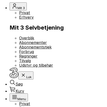
Mit 3
Privat
Erhverv
Mit 3 Selvbetjening
Overblik
Abonnementer
Abonnementstjek
Forbrug
Regninger
Tilvalg
Udstyr og tilbehør
Luk
Søg
Kurv
Menu
Privat