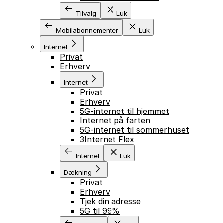
Tilvalg
Luk
Mobilabonnementer
Luk
Internet
Privat
Erhverv
Internet
Privat
Erhverv
5G-internet til hjemmet
Internet på farten
5G-internet til sommerhuset
3Internet Flex
Internet
Luk
Dækning
Privat
Erhverv
Tjek din adresse
5G til 99%