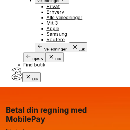
Vejledninger
Privat
Erhverv
Alle vejledninger
Mit 3
GÅ TIL INDHOLD
Apple
Samsung
Routere
Vejledninger
Luk
Hjælp
Luk
Find butik
Luk
Betal din regning med
MobilePay