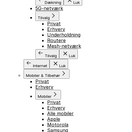
Dækning
Luk
5G-netværk
Tilvalg
Privat
Erhverv
Underholdning
Routere
Mesh-netværk
Tilvalg
Luk
Internet
Luk
Mobiler & Tilbehør
Privat
Erhverv
Mobiler
Privat
Erhverv
Alle mobiler
Apple
Motorola
Samsung