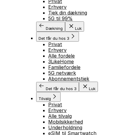
Privat
Erhverv
Tjek din dækning
5G til 99%
Dækning
Luk
Det får du hos 3
Privat
Erhverv
Alle fordele
3LikeHome
Familiefordele
5G netværk
Abonnementstjek
Det får du hos 3
Luk
Tilvalg
Privat
Erhverv
Alle tilvalg
Mobilsikkerhed
Underholdning
eSIM til Smartwatch