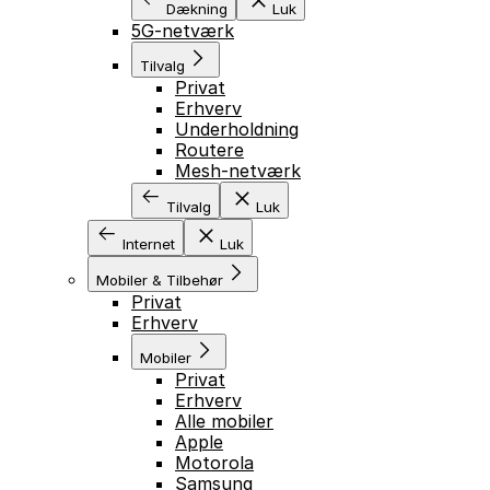
Dækning
Luk
5G-netværk
Tilvalg
Privat
Erhverv
Underholdning
Routere
Mesh-netværk
Tilvalg
Luk
Internet
Luk
Mobiler & Tilbehør
Privat
Erhverv
Mobiler
Privat
Erhverv
Alle mobiler
Apple
Motorola
Samsung