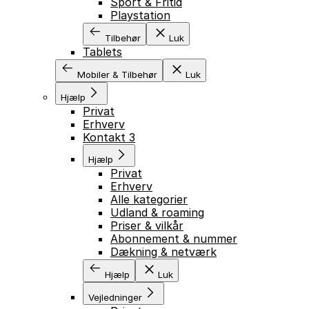
Sport & Fritid
Playstation
Tilbehør
Luk
Tablets
Mobiler & Tilbehør
Luk
Hjælp
Privat
Erhverv
Kontakt 3
Hjælp
Privat
Erhverv
Alle kategorier
Udland & roaming
Priser & vilkår
Abonnement & nummer
Dækning & netværk
Hjælp
Luk
Vejledninger