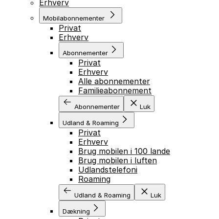
Erhverv
Mobilabonnementer
Privat
Erhverv
Abonnementer
Privat
Erhverv
Alle abonnementer
Familieabonnement
Abonnementer
Luk
Udland & Roaming
Privat
Erhverv
Brug mobilen i 100 lande
Brug mobilen i luften
Udlandstelefoni
Roaming
Udland & Roaming
Luk
Dækning