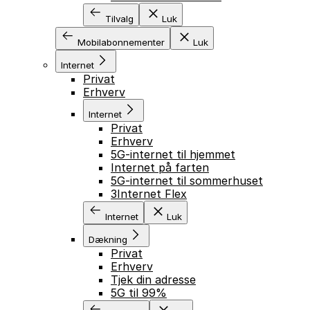
Tilvalg
Luk
Mobilabonnementer
Luk
Internet
Privat
Erhverv
Internet
Privat
Erhverv
5G-internet til hjemmet
Internet på farten
5G-internet til sommerhuset
3Internet Flex
Internet
Luk
Dækning
Privat
Erhverv
Tjek din adresse
5G til 99%