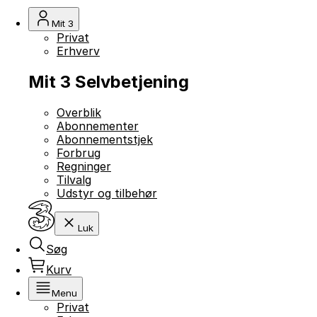
Mit 3
Privat
Erhverv
Mit 3 Selvbetjening
Overblik
Abonnementer
Abonnementstjek
Forbrug
Regninger
Tilvalg
Udstyr og tilbehør
Luk
Søg
Kurv
Menu
Privat