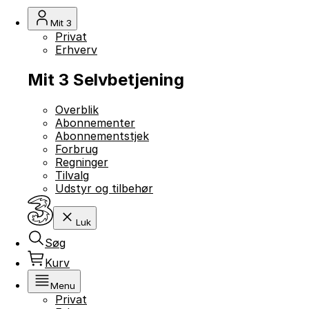
Mit 3
Privat
Erhverv
Mit 3 Selvbetjening
Overblik
Abonnementer
Abonnementstjek
Forbrug
Regninger
Tilvalg
Udstyr og tilbehør
Luk
Søg
Kurv
Menu
Privat