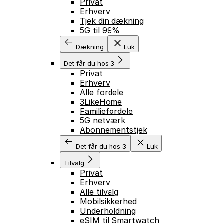
Privat
Erhverv
Tjek din dækning
5G til 99%
Dækning
Luk
Det får du hos 3
Privat
Erhverv
Alle fordele
3LikeHome
Familiefordele
5G netværk
Abonnementstjek
Det får du hos 3
Luk
Tilvalg
Privat
Erhverv
Alle tilvalg
Mobilsikkerhed
Underholdning
eSIM til Smartwatch