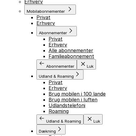
Erhverv
Mobilabonnementer
Privat
Erhverv
Abonnementer
Privat
Erhverv
Alle abonnementer
Familieabonnement
Abonnementer
Luk
Udland & Roaming
Privat
Erhverv
Brug mobilen i 100 lande
Brug mobilen i luften
Udlandstelefoni
Roaming
Udland & Roaming
Luk
Dækning