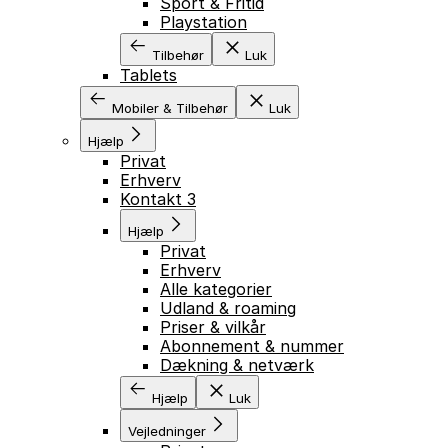
Sport & Fritid
Playstation
Tilbehør
Luk
Tablets
Mobiler & Tilbehør
Luk
Hjælp
Privat
Erhverv
Kontakt 3
Hjælp
Privat
Erhverv
Alle kategorier
Udland & roaming
Priser & vilkår
Abonnement & nummer
Dækning & netværk
Hjælp
Luk
Vejledninger