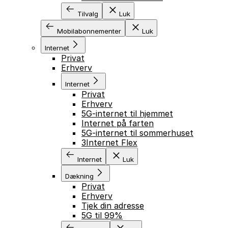
Tilvalg
Luk
Mobilabonnementer
Luk
Internet
Privat
Erhverv
Internet
Privat
Erhverv
5G-internet til hjemmet
Internet på farten
5G-internet til sommerhuset
3Internet Flex
Internet
Luk
Dækning
Privat
Erhverv
Tjek din adresse
5G til 99%