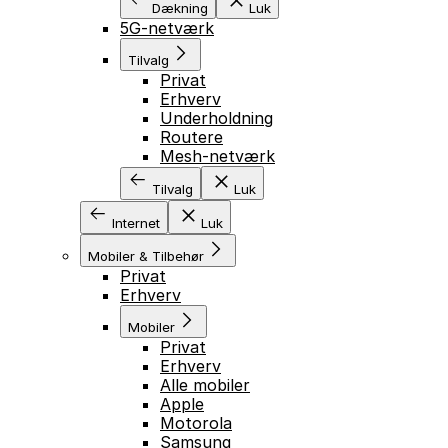
Dækning
Luk
5G-netværk
Tilvalg
Privat
Erhverv
Underholdning
Routere
Mesh-netværk
Tilvalg
Luk
Internet
Luk
Mobiler & Tilbehør
Privat
Erhverv
Mobiler
Privat
Erhverv
Alle mobiler
Apple
Motorola
Samsung