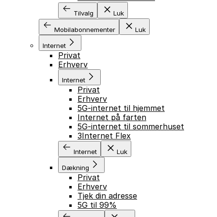
Tilvalg
Luk
Mobilabonnementer
Luk
Internet
Privat
Erhverv
Internet
Privat
Erhverv
5G-internet til hjemmet
Internet på farten
5G-internet til sommerhuset
3Internet Flex
Internet
Luk
Dækning
Privat
Erhverv
Tjek din adresse
5G til 99%