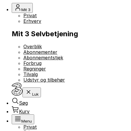
Mit 3
Privat
Erhverv
Mit 3 Selvbetjening
Overblik
Abonnementer
Abonnementstjek
Forbrug
Regninger
Tilvalg
Udstyr og tilbehør
Luk
Søg
Kurv
Menu
Privat