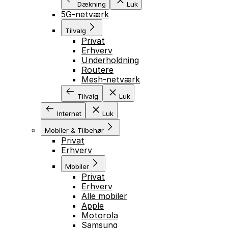
Dækning
Luk
5G-netværk
Tilvalg
Privat
Erhverv
Underholdning
Routere
Mesh-netværk
Tilvalg
Luk
Internet
Luk
Mobiler & Tilbehør
Privat
Erhverv
Mobiler
Privat
Erhverv
Alle mobiler
Apple
Motorola
Samsung