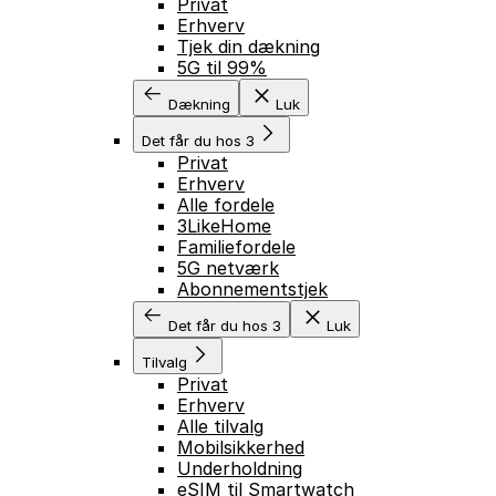
Privat
Erhverv
Tjek din dækning
5G til 99%
Dækning
Luk
Det får du hos 3
Privat
Erhverv
Alle fordele
3LikeHome
Familiefordele
5G netværk
Abonnementstjek
Det får du hos 3
Luk
Tilvalg
Privat
Erhverv
Alle tilvalg
Mobilsikkerhed
Underholdning
eSIM til Smartwatch