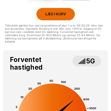
LÆG I KURV
Tilbuddet gælder kun ved nyoprettelse af abo. t.o.m. 06.09.26. Abo. kan
kun anvendes i Danmark. Binding 6 mdr. Min. pris: 1.194 kr. Adgang til 5G
kan kun ske i områder med 5G-dækning. Forventet hastighed ved
udendørs brug: Download 25-954 Mbit/s og upload 23-94 Mbit/s. Se
dækning og hastigheder på 3.dk/dækning. Lånerouter kan afvige fra
billedet.
Forventet
5G
hastighed
50
100
30
20
200
10
600
5
+1000