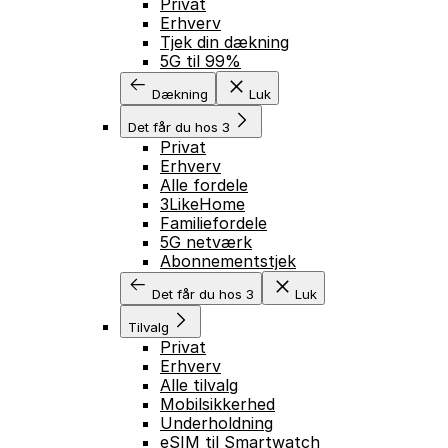
Privat
Erhverv
Tjek din dækning
5G til 99%
Dækning
Luk
Det får du hos 3
Privat
Erhverv
Alle fordele
3LikeHome
Familiefordele
5G netværk
Abonnementstjek
Det får du hos 3
Luk
Tilvalg
Privat
Erhverv
Alle tilvalg
Mobilsikkerhed
Underholdning
eSIM til Smartwatch