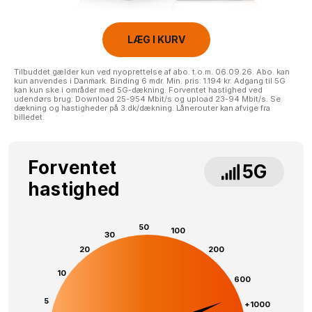
LÆG I KURV
Tilbuddet gælder kun ved nyoprettelse af abo. t.o.m. 06.09.26. Abo. kan
kun anvendes i Danmark. Binding 6 mdr. Min. pris: 1.194 kr. Adgang til 5G
kan kun ske i områder med 5G-dækning. Forventet hastighed ved
udendørs brug: Download 25-954 Mbit/s og upload 23-94 Mbit/s. Se
dækning og hastigheder på 3.dk/dækning. Lånerouter kan afvige fra
billedet.
Forventet
5G
hastighed
50
100
30
20
200
10
600
5
+1000