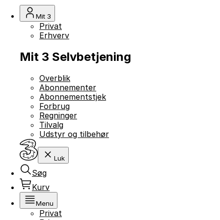
Mit 3
Privat
Erhverv
Mit 3 Selvbetjening
Overblik
Abonnementer
Abonnementstjek
Forbrug
Regninger
Tilvalg
Udstyr og tilbehør
Luk
Søg
Kurv
Menu
Privat