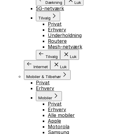
Dækning
Luk
5G-netværk
Tilvalg
Privat
Erhverv
Underholdning
Routere
Mesh-netværk
Tilvalg
Luk
Internet
Luk
Mobiler & Tilbehør
Privat
Erhverv
Mobiler
Privat
Erhverv
Alle mobiler
Apple
Motorola
Samsung