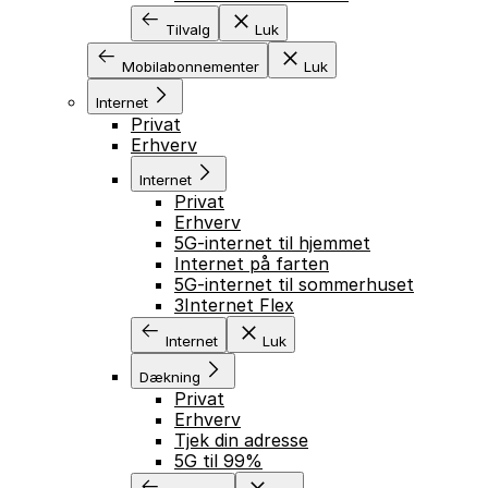
Tilvalg
Luk
Mobilabonnementer
Luk
Internet
Privat
Erhverv
Internet
Privat
Erhverv
5G-internet til hjemmet
Internet på farten
5G-internet til sommerhuset
3Internet Flex
Internet
Luk
Dækning
Privat
Erhverv
Tjek din adresse
5G til 99%