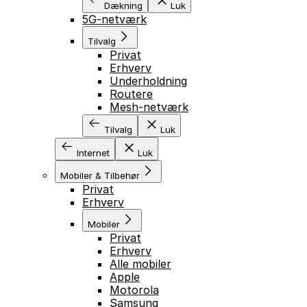
Dækning
Luk
5G-netværk
Tilvalg
Privat
Erhverv
Underholdning
Routere
Mesh-netværk
Tilvalg
Luk
Internet
Luk
Mobiler & Tilbehør
Privat
Erhverv
Mobiler
Privat
Erhverv
Alle mobiler
Apple
Motorola
Samsung