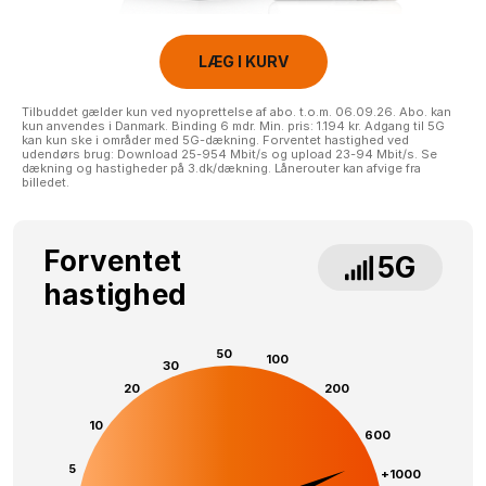
LÆG I KURV
Tilbuddet gælder kun ved nyoprettelse af abo. t.o.m. 06.09.26. Abo. kan
kun anvendes i Danmark. Binding 6 mdr. Min. pris: 1.194 kr. Adgang til 5G
kan kun ske i områder med 5G-dækning. Forventet hastighed ved
udendørs brug: Download 25-954 Mbit/s og upload 23-94 Mbit/s. Se
dækning og hastigheder på 3.dk/dækning. Lånerouter kan afvige fra
billedet.
Forventet
5G
hastighed
50
100
30
20
200
10
600
5
+1000