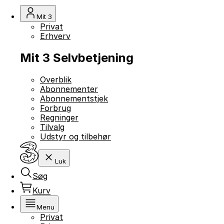
Mit 3
Privat
Erhverv
Mit 3 Selvbetjening
Overblik
Abonnementer
Abonnementstjek
Forbrug
Regninger
Tilvalg
Udstyr og tilbehør
Luk
Søg
Kurv
Menu
Privat