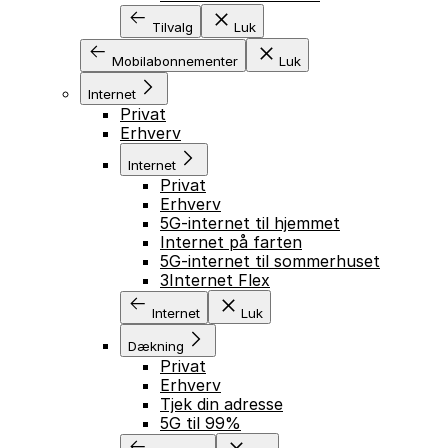
Tilvalg
Luk
Mobilabonnementer
Luk
Internet
Privat
Erhverv
Internet
Privat
Erhverv
5G-internet til hjemmet
Internet på farten
5G-internet til sommerhuset
3Internet Flex
Internet
Luk
Dækning
Privat
Erhverv
Tjek din adresse
5G til 99%