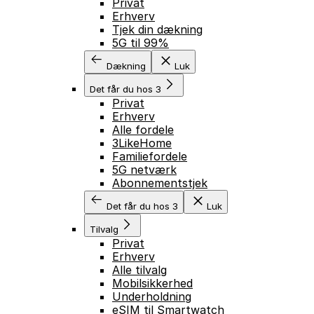
Privat
Erhverv
Tjek din dækning
5G til 99%
Dækning
Luk
Det får du hos 3
Privat
Erhverv
Alle fordele
3LikeHome
Familiefordele
5G netværk
Abonnementstjek
Det får du hos 3
Luk
Tilvalg
Privat
Erhverv
Alle tilvalg
Mobilsikkerhed
Underholdning
eSIM til Smartwatch