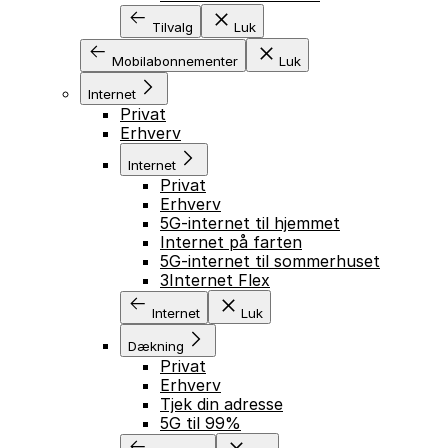
Tilvalg
Luk
Mobilabonnementer
Luk
Internet
Privat
Erhverv
Internet
Privat
Erhverv
5G-internet til hjemmet
Internet på farten
5G-internet til sommerhuset
3Internet Flex
Internet
Luk
Dækning
Privat
Erhverv
Tjek din adresse
5G til 99%