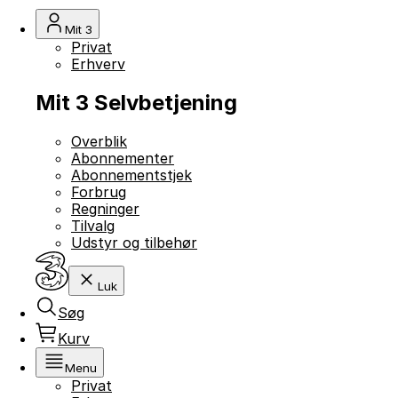
Mit 3
Privat
Erhverv
Mit 3 Selvbetjening
Overblik
Abonnementer
Abonnementstjek
Forbrug
Regninger
Tilvalg
Udstyr og tilbehør
Luk
Søg
Kurv
Menu
Privat