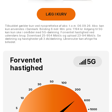
LÆG I KURV
Tilbuddet gælder kun ved nyoprettelse af abo. t.o.m. 06.09.26. Abo. kan
kun anvendes i Danmark. Binding 6 mdr. Min. pris: 1.194 kr. Adgang til 5G
kan kun ske i områder med 5G-dækning. Forventet hastighed ved
udendørs brug: Download 25-954 Mbit/s og upload 23-94 Mbit/s. Se
dækning og hastigheder på 3.dk/dækning. Lånerouter kan afvige fra
billedet.
Forventet
5G
hastighed
50
100
30
20
200
10
600
5
+1000