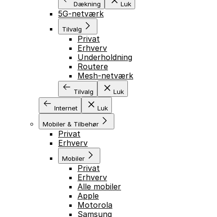
Dækning
Luk
5G-netværk
Tilvalg
Privat
Erhverv
Underholdning
Routere
Mesh-netværk
Tilvalg
Luk
Internet
Luk
Mobiler & Tilbehør
Privat
Erhverv
Mobiler
Privat
Erhverv
Alle mobiler
Apple
Motorola
Samsung