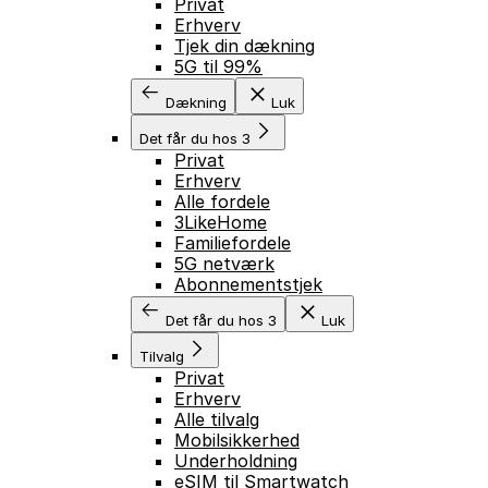
Privat
Erhverv
Tjek din dækning
5G til 99%
Dækning
Luk
Det får du hos 3
Privat
Erhverv
Alle fordele
3LikeHome
Familiefordele
5G netværk
Abonnementstjek
Det får du hos 3
Luk
Tilvalg
Privat
Erhverv
Alle tilvalg
Mobilsikkerhed
Underholdning
eSIM til Smartwatch