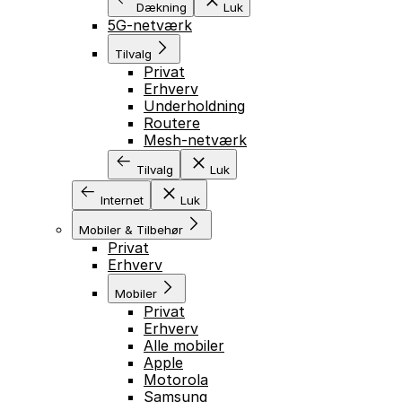
Dækning
Luk
5G-netværk
Tilvalg
Privat
Erhverv
Underholdning
Routere
Mesh-netværk
Tilvalg
Luk
Internet
Luk
Mobiler & Tilbehør
Privat
Erhverv
Mobiler
Privat
Erhverv
Alle mobiler
Apple
Motorola
Samsung