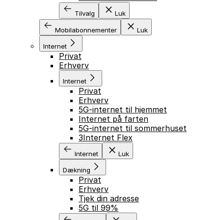
Tilvalg
Luk
Mobilabonnementer
Luk
Internet
Privat
Erhverv
Internet
Privat
Erhverv
5G-internet til hjemmet
Internet på farten
5G-internet til sommerhuset
3Internet Flex
Internet
Luk
Dækning
Privat
Erhverv
Tjek din adresse
5G til 99%