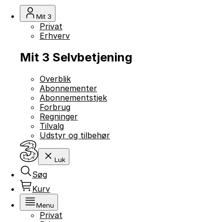
Mit 3
Privat
Erhverv
Mit 3 Selvbetjening
Overblik
Abonnementer
Abonnementstjek
Forbrug
Regninger
Tilvalg
Udstyr og tilbehør
Luk
Søg
Kurv
Menu
Privat