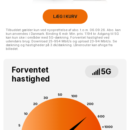
LÆG I KURV
Tilbuddet gælder kun ved nyoprettelse af abo. t.o.m. 06.09.26. Abo. kan
kun anvendes i Danmark. Binding 6 mdr. Min. pris: 1.194 kr. Adgang til 5G
kan kun ske i områder med 5G-dækning. Forventet hastighed ved
udendørs brug: Download 25-954 Mbit/s og upload 23-94 Mbit/s. Se
dækning og hastigheder på 3.dk/dækning. Lånerouter kan afvige fra
billedet.
Forventet
5G
hastighed
50
100
30
20
200
10
600
5
+1000