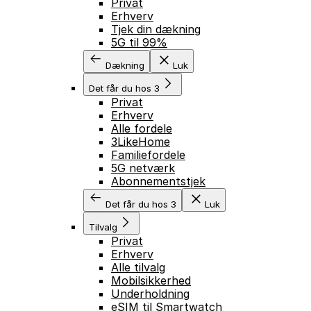
Privat
Erhverv
Tjek din dækning
5G til 99%
Dækning
Luk
Det får du hos 3
Privat
Erhverv
Alle fordele
3LikeHome
Familiefordele
5G netværk
Abonnementstjek
Det får du hos 3
Luk
Tilvalg
Privat
Erhverv
Alle tilvalg
Mobilsikkerhed
Underholdning
eSIM til Smartwatch