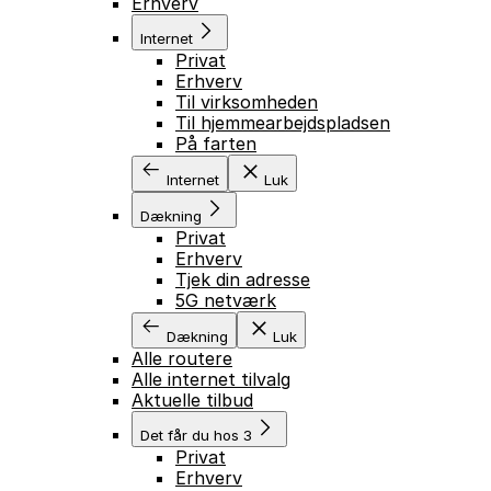
Erhverv
Internet
Privat
Erhverv
Til virksomheden
Til hjemmearbejdspladsen
På farten
Internet
Luk
Dækning
Privat
Erhverv
Tjek din adresse
5G netværk
Dækning
Luk
Alle routere
Alle internet tilvalg
Aktuelle tilbud
Det får du hos 3
Privat
Erhverv