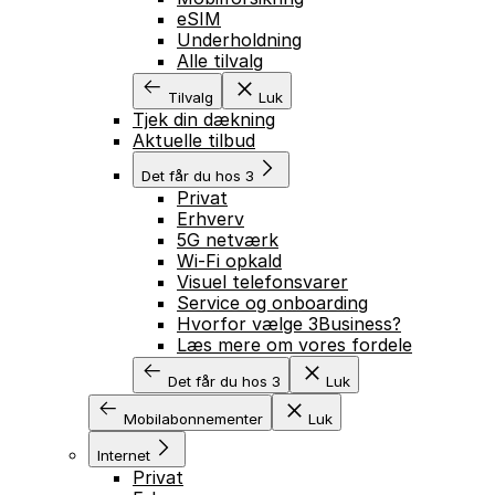
eSIM
Underholdning
Alle tilvalg
Tilvalg
Luk
Tjek din dækning
Aktuelle tilbud
Det får du hos 3
Privat
Erhverv
5G netværk
Wi-Fi opkald
Visuel telefonsvarer
Service og onboarding
Hvorfor vælge 3Business?
Læs mere om vores fordele
Det får du hos 3
Luk
Mobilabonnementer
Luk
Internet
Privat