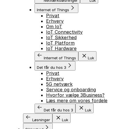
Netværksløsninger
Luk
Internet of Things
Privat
Erhverv
Om IoT
IoT Connectivity
IoT Sikkerhed
IoT Platform
IoT Hardware
Internet of Things
Luk
Det får du hos 3
Privat
Erhverv
5G netværk
Service og onboarding
Hvorfor vælge 3Business?
Læs mere om vores fordele
GÅ TIL INDHOLD
Det får du hos 3
Luk
Løsninger
Luk