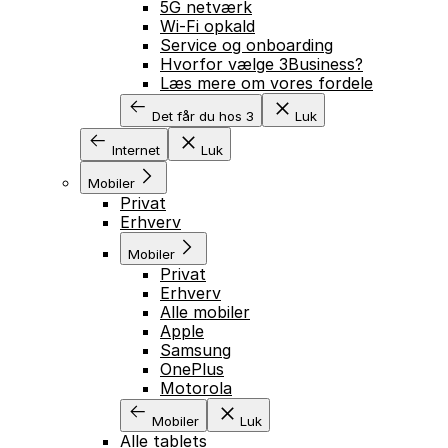
5G netværk
Wi-Fi opkald
Service og onboarding
Hvorfor vælge 3Business?
Læs mere om vores fordele
Det får du hos 3
Luk
Internet
Luk
Mobiler
Privat
Erhverv
Mobiler
Privat
Erhverv
Alle mobiler
Apple
Samsung
OnePlus
Motorola
Mobiler
Luk
Alle tablets