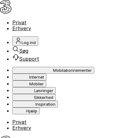
Privat
Erhverv
Log ind
Søg
Support
Mobilabonnementer
Internet
Mobiler
Løsninger
Sikkerhed
Inspiration
Hjælp
Privat
Erhverv