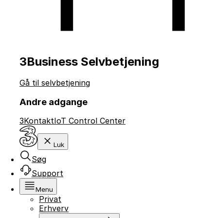
3Business Selvbetjening
Gå til selvbetjening
Andre adgange
3Kontakt
IoT Control Center
Luk
Søg
Support
Menu
Privat
Erhverv