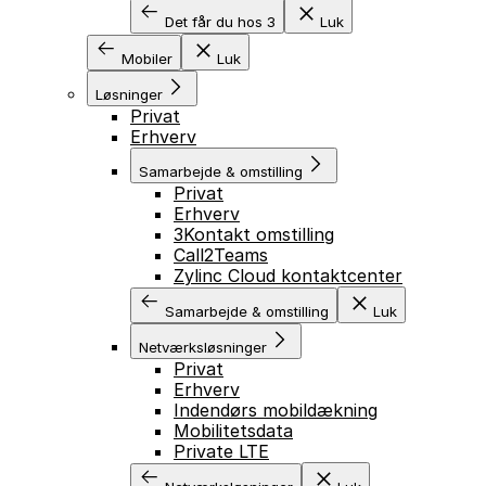
Det får du hos 3
Luk
Mobiler
Luk
Løsninger
Privat
Erhverv
Samarbejde & omstilling
Privat
Erhverv
3Kontakt omstilling
Call2Teams
Zylinc Cloud kontaktcenter
Samarbejde & omstilling
Luk
Netværksløsninger
Privat
Erhverv
Indendørs mobildækning
Mobilitetsdata
Private LTE