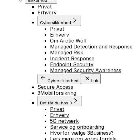
Sikkerhed
Privat
Erhverv
Cybersikkerhed
Privat
Erhverv
Om Arctic Wolf
Managed Detection and Response
Managed Risk
Incident Response
Endpoint Security
Managed Security Awareness
Cybersikkerhed
Luk
Secure Access
3Mobilforsikring
Det får du hos 3
Privat
Erhverv
5G netværk
Service og onboarding
Hvorfor vælge 3Business?
Læs mere om vores fordele