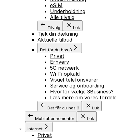
eSIM
Underholdning
Alle tilvalg
Tilvalg
Luk
Tjek din dækning
Aktuelle tilbud
Det får du hos 3
Privat
Erhverv
5G netværk
Wi-Fi opkald
Visuel telefonsvarer
Service og onboarding
Hvorfor vælge 3Business?
Læs mere om vores fordele
Det får du hos 3
Luk
Mobilabonnementer
Luk
Internet
Privat