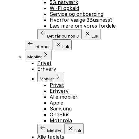
5G netværk
Wi-Fi opkald
Service og onboarding
Hvorfor vælge 3Business?
Læs mere om vores fordele
Det får du hos 3
Luk
Internet
Luk
Mobiler
Privat
Erhverv
Mobiler
Privat
Erhverv
Alle mobiler
Apple
Samsung
OnePlus
Motorola
Mobiler
Luk
Alle tablets