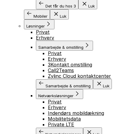
Det får du hos 3
Luk
Mobiler
Luk
Løsninger
Privat
Erhverv
Samarbejde & omstilling
Privat
Erhverv
3Kontakt omstilling
Call2Teams
Zylinc Cloud kontaktcenter
Samarbejde & omstilling
Luk
Netværksløsninger
Privat
Erhverv
Indendørs mobildækning
Mobilitetsdata
GÅ TIL INDHOLD
Private LTE