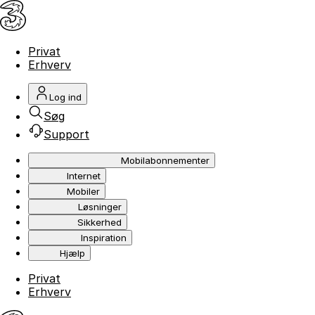
Privat
Erhverv
Log ind
Søg
Support
Mobilabonnementer
Internet
Mobiler
Løsninger
Sikkerhed
Inspiration
Hjælp
Privat
Erhverv