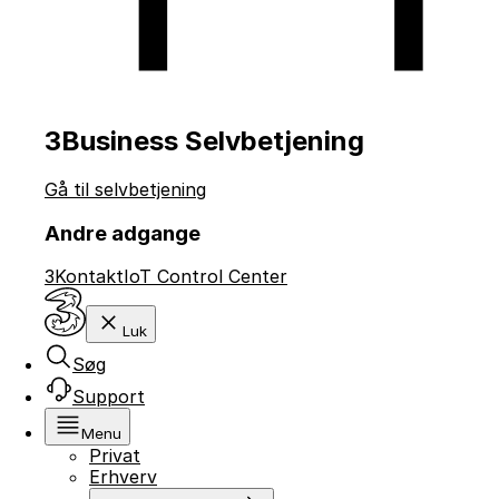
3Business Selvbetjening
Gå til selvbetjening
Andre adgange
3Kontakt
IoT Control Center
Luk
Søg
Support
Menu
Privat
Erhverv