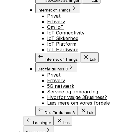
Netværksløsninger
Luk
Internet of Things
Privat
Erhverv
Om IoT
IoT Connectivity
IoT Sikkerhed
IoT Platform
IoT Hardware
Internet of Things
Luk
Det får du hos 3
Privat
Erhverv
5G netværk
Service og onboarding
Hvorfor vælge 3Business?
Læs mere om vores fordele
Det får du hos 3
Luk
Løsninger
Luk