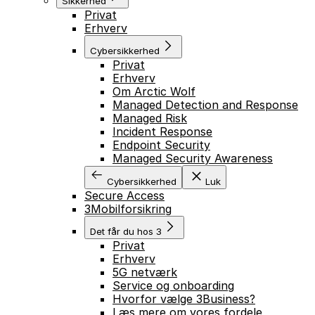
Sikkerhed
Privat
Erhverv
Cybersikkerhed
Privat
Erhverv
Om Arctic Wolf
Managed Detection and Response
Managed Risk
Incident Response
Endpoint Security
Managed Security Awareness
Cybersikkerhed
Luk
Secure Access
3Mobilforsikring
Det får du hos 3
Privat
Erhverv
5G netværk
Service og onboarding
Hvorfor vælge 3Business?
Læs mere om vores fordele