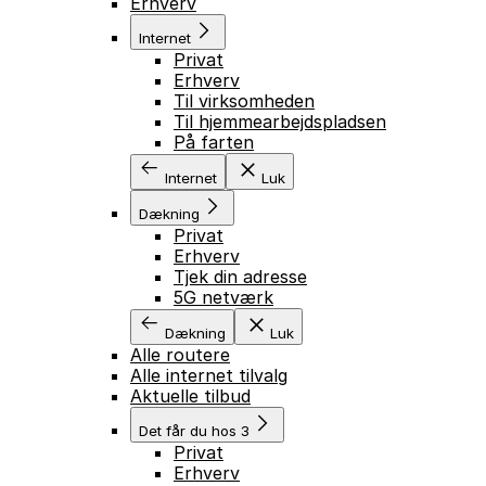
Erhverv
Internet
Privat
Erhverv
Til virksomheden
Til hjemmearbejdspladsen
På farten
Internet
Luk
Dækning
Privat
Erhverv
Tjek din adresse
5G netværk
Dækning
Luk
Alle routere
Alle internet tilvalg
Aktuelle tilbud
Det får du hos 3
Privat
Erhverv