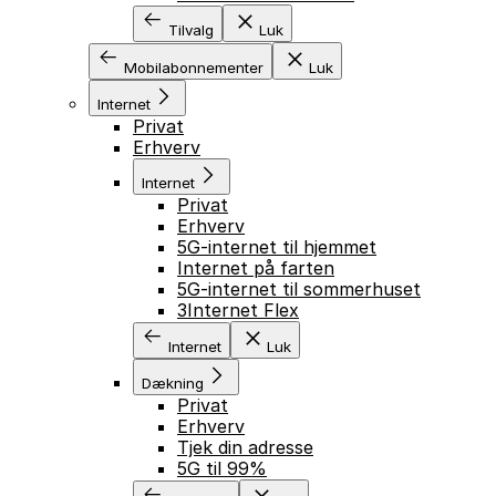
Tilvalg
Luk
Mobilabonnementer
Luk
Internet
Privat
Erhverv
Internet
Privat
Erhverv
5G-internet til hjemmet
Internet på farten
5G-internet til sommerhuset
3Internet Flex
Internet
Luk
Dækning
Privat
Erhverv
Tjek din adresse
5G til 99%