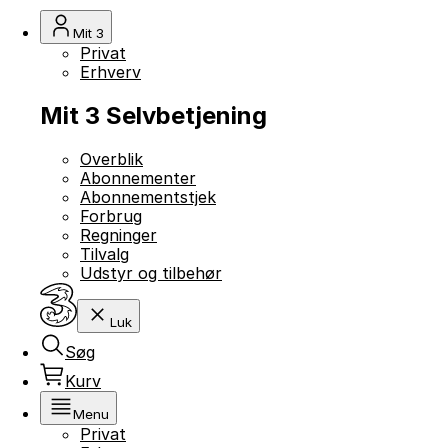
Mit 3
Privat
Erhverv
Mit 3 Selvbetjening
Overblik
Abonnementer
Abonnementstjek
Forbrug
Regninger
Tilvalg
Udstyr og tilbehør
Luk
Søg
Kurv
Menu
Privat