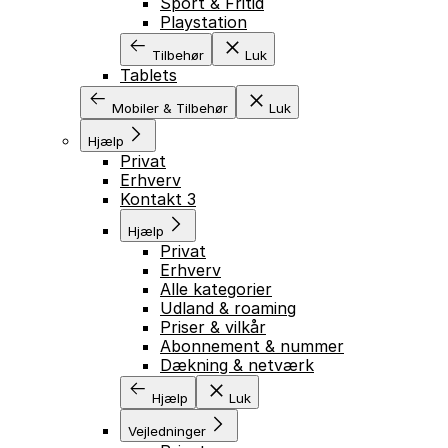
Sport & Fritid
Playstation
Tilbehør
Luk
Tablets
Mobiler & Tilbehør
Luk
Hjælp
Privat
Erhverv
Kontakt 3
Hjælp
Privat
Erhverv
Alle kategorier
Udland & roaming
Priser & vilkår
Abonnement & nummer
Dækning & netværk
Hjælp
Luk
Vejledninger