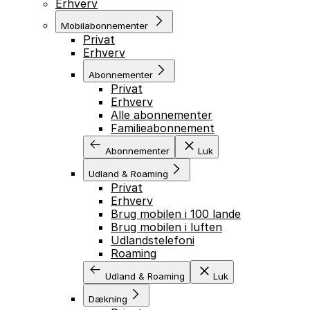
Erhverv
Mobilabonnementer
Privat
Erhverv
Abonnementer
Privat
Erhverv
Alle abonnementer
Familieabonnement
Abonnementer
Luk
Udland & Roaming
Privat
Erhverv
Brug mobilen i 100 lande
Brug mobilen i luften
Udlandstelefoni
Roaming
Udland & Roaming
Luk
Dækning