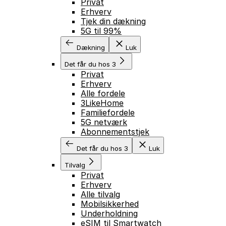
Privat
Erhverv
Tjek din dækning
5G til 99%
Dækning
Luk
Det får du hos 3
Privat
Erhverv
Alle fordele
3LikeHome
Familiefordele
5G netværk
Abonnementstjek
Det får du hos 3
Luk
Tilvalg
Privat
Erhverv
Alle tilvalg
Mobilsikkerhed
Underholdning
eSIM til Smartwatch