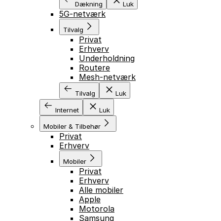
Dækning
Luk
5G-netværk
Tilvalg
Privat
Erhverv
Underholdning
Routere
Mesh-netværk
Tilvalg
Luk
Internet
Luk
Mobiler & Tilbehør
Privat
Erhverv
Mobiler
Privat
Erhverv
Alle mobiler
Apple
Motorola
Samsung