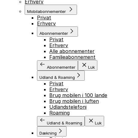
Erhverv
Mobilabonnementer
Privat
Erhverv
Abonnementer
Privat
Erhverv
Alle abonnementer
Familieabonnement
Abonnementer
Luk
Udland & Roaming
Privat
Erhverv
Brug mobilen i 100 lande
Brug mobilen i luften
Udlandstelefoni
Roaming
Udland & Roaming
Luk
Dækning