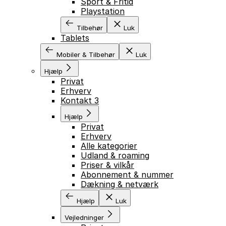
Sport & Fritid
Playstation
Tilbehør
Luk
Tablets
Mobiler & Tilbehør
Luk
Hjælp
Privat
Erhverv
Kontakt 3
Hjælp
Privat
Erhverv
Alle kategorier
Udland & roaming
Priser & vilkår
Abonnement & nummer
Dækning & netværk
Hjælp
Luk
Vejledninger