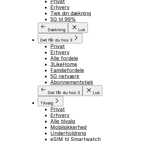
Privat
Erhverv
Tjek din dækning
5G til 99%
Dækning
Luk
Det får du hos 3
Privat
Erhverv
Alle fordele
3LikeHome
Familiefordele
5G netværk
Abonnementstjek
Det får du hos 3
Luk
Tilvalg
Privat
Erhverv
Alle tilvalg
Mobilsikkerhed
Underholdning
eSIM til Smartwatch