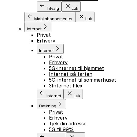
Tilvalg
Luk
Mobilabonnementer
Luk
Internet
Privat
Erhverv
Internet
Privat
Erhverv
5G-internet til hjemmet
Internet på farten
5G-internet til sommerhuset
3Internet Flex
Internet
Luk
Dækning
Privat
Erhverv
Tjek din adresse
5G til 99%