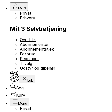
Mit 3
Privat
Erhverv
Mit 3 Selvbetjening
Overblik
Abonnementer
Abonnementstjek
Forbrug
Regninger
Tilvalg
Udstyr og tilbehør
Luk
Søg
Kurv
Menu
Privat