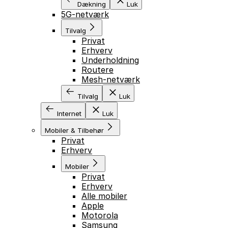
Dækning
Luk
5G-netværk
Tilvalg
Privat
Erhverv
Underholdning
Routere
Mesh-netværk
Tilvalg
Luk
Internet
Luk
Mobiler & Tilbehør
Privat
Erhverv
Mobiler
Privat
Erhverv
Alle mobiler
Apple
Motorola
Samsung