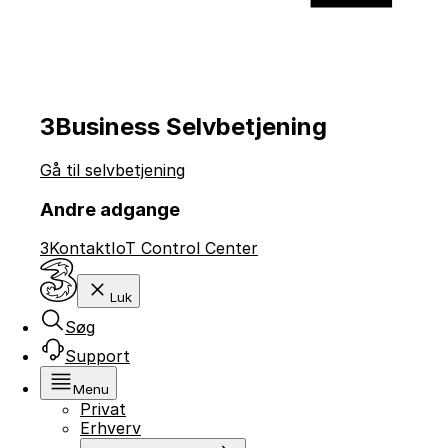
3Business Selvbetjening
Gå til selvbetjening
Andre adgange
3Kontakt
IoT Control Center
Luk
Søg
Support
Menu
Privat
Erhverv