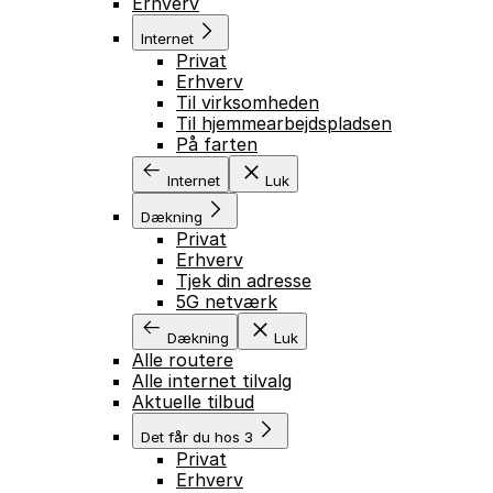
Erhverv
Internet
Privat
Erhverv
Til virksomheden
Til hjemmearbejdspladsen
På farten
Internet
Luk
Dækning
Privat
Erhverv
Tjek din adresse
5G netværk
Dækning
Luk
Alle routere
Alle internet tilvalg
Aktuelle tilbud
Det får du hos 3
Privat
Erhverv