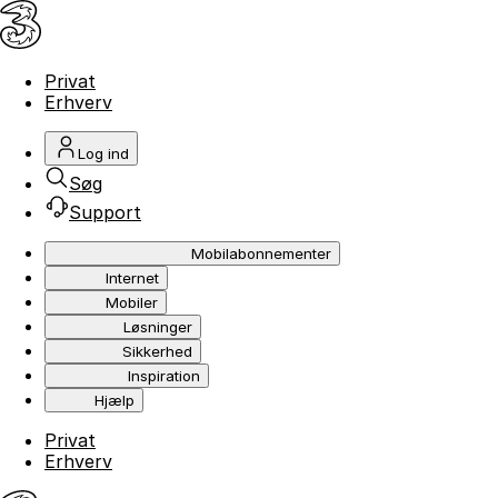
Privat
Erhverv
Log ind
Søg
Support
Mobilabonnementer
Internet
Mobiler
Løsninger
Sikkerhed
Inspiration
Hjælp
Privat
Erhverv