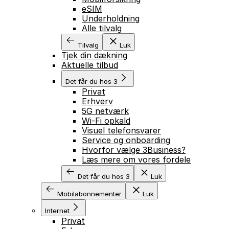
eSIM
Underholdning
Alle tilvalg
Tilvalg
Luk
Tjek din dækning
Aktuelle tilbud
Det får du hos 3
Privat
Erhverv
5G netværk
Wi-Fi opkald
Visuel telefonsvarer
Service og onboarding
Hvorfor vælge 3Business?
Læs mere om vores fordele
Det får du hos 3
Luk
Mobilabonnementer
Luk
Internet
Privat