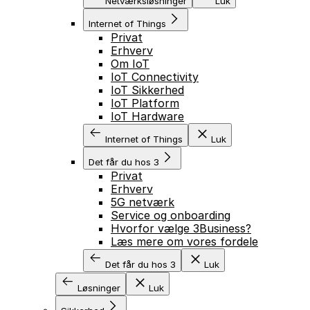
Netværksløsninger
Luk
Internet of Things
Privat
Erhverv
Om IoT
IoT Connectivity
IoT Sikkerhed
IoT Platform
IoT Hardware
Internet of Things
Luk
Det får du hos 3
Privat
Erhverv
5G netværk
Service og onboarding
Hvorfor vælge 3Business?
Læs mere om vores fordele
Det får du hos 3
Luk
Løsninger
Luk