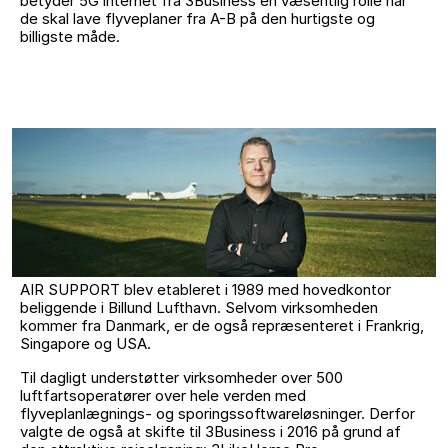
betyder 5G internet fra 3Business en væsentlig rolle når
de skal lave flyveplaner fra A-B på den hurtigste og
billigste måde.
AIR SUPPORT blev etableret i 1989 med hovedkontor
beliggende i Billund Lufthavn. Selvom virksomheden
kommer fra Danmark, er de også repræsenteret i Frankrig,
Singapore og USA.
Til dagligt understøtter virksomheder over 500
luftfartsoperatører over hele verden med
flyveplanlægnings- og sporingssoftwareløsninger. Derfor
valgte de også at skifte til 3Business i 2016 på grund af