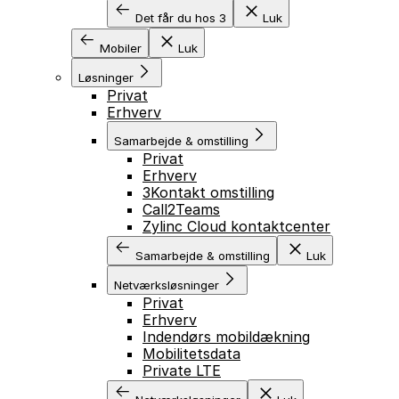
Det får du hos 3
Luk
Mobiler
Luk
Løsninger
Privat
Erhverv
Samarbejde & omstilling
Privat
Erhverv
3Kontakt omstilling
Call2Teams
Zylinc Cloud kontaktcenter
Samarbejde & omstilling
Luk
Netværksløsninger
Privat
Erhverv
Indendørs mobildækning
Mobilitetsdata
Private LTE