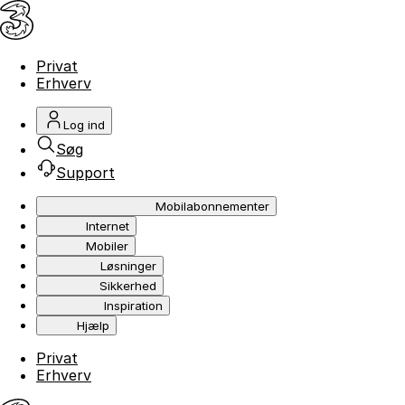
Privat
Erhverv
Log ind
Søg
Support
Mobilabonnementer
Internet
Mobiler
Løsninger
Sikkerhed
Inspiration
Hjælp
Privat
Erhverv