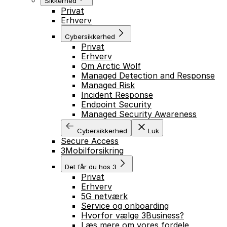
Sikkerhed
Privat
Erhverv
Cybersikkerhed
GÅ TIL INDHOLD
Privat
Erhverv
Om Arctic Wolf
Managed Detection and Response
Managed Risk
Incident Response
Endpoint Security
Managed Security Awareness
Cybersikkerhed
Luk
Secure Access
3Mobilforsikring
Det får du hos 3
Privat
Erhverv
5G netværk
Service og onboarding
Hvorfor vælge 3Business?
Læs mere om vores fordele