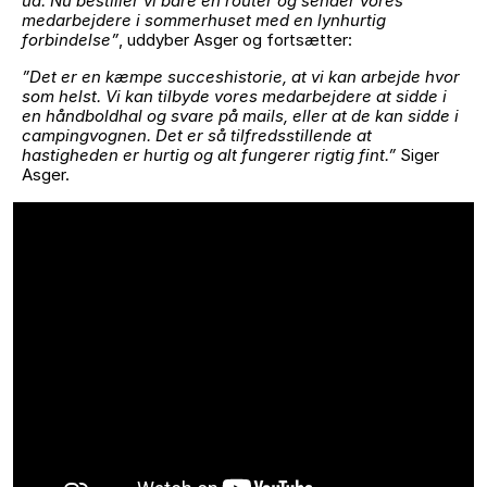
ud. Nu bestiller vi bare en router og sender vores
medarbejdere i sommerhuset med en lynhurtig
forbindelse”
, uddyber Asger og fortsætter:
”Det er en kæmpe succeshistorie, at vi kan arbejde hvor
som helst. Vi kan tilbyde vores medarbejdere at sidde i
en håndboldhal og svare på mails, eller at de kan sidde i
campingvognen. Det er så tilfredsstillende at
hastigheden er hurtig og alt fungerer rigtig fint.”
Siger
Asger.