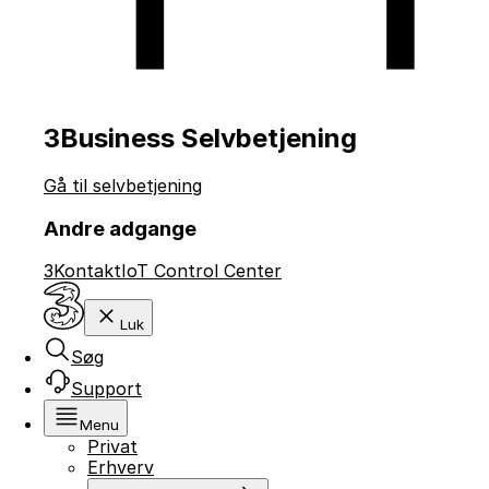
3Business Selvbetjening
Gå til selvbetjening
Andre adgange
3Kontakt
IoT Control Center
Luk
Søg
Support
Menu
Privat
Erhverv