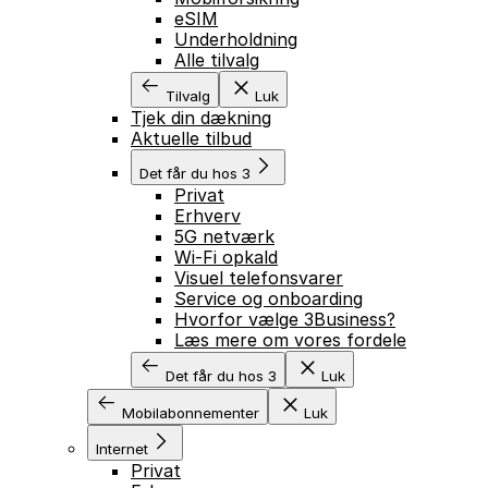
eSIM
Underholdning
Alle tilvalg
Tilvalg
Luk
Tjek din dækning
Aktuelle tilbud
Det får du hos 3
Privat
Erhverv
5G netværk
Wi-Fi opkald
Visuel telefonsvarer
Service og onboarding
Hvorfor vælge 3Business?
Læs mere om vores fordele
Det får du hos 3
Luk
Mobilabonnementer
Luk
Internet
Privat