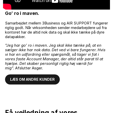
Go’ ro i maven.
Samarbejdet mellem 3Business og AIR SUPPORT fungerer
rigtig godt. Når virksomheden sender medarbejdere ud fra
kontoret har de altid nok data og skal ikke tænke på dyre
datapakker.
”Jeg har go’ ro i maven. Jeg skal ikke tænke på, at en
sælger ikke har nok data. Det ved vi bare fungerer. Hvis
vi har en udfordring eller spørgsmål, så tager vi fat i
vores faste Account Manager, der altid står parat til at
hjælpe. Det skaber personligt rigtig høj værdi for
mig”.
Afslutter Asger.
LÆS OM ANDRE KUNDER
Få vejledning af vores