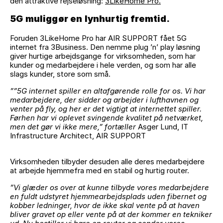
den attraktive rejseløsning:
3LikeHome Pro.
5G muliggør en lynhurtig fremtid.
Foruden 3LikeHome Pro har AIR SUPPORT fået 5G
internet fra 3Business. Den nemme plug ’n’ play løsning
giver hurtige arbejdsgange for virksomheden, som har
kunder og medarbejdere i hele verden, og som har alle
slags kunder, store som små.
””5G internet spiller en altafgørende rolle for os. Vi har
medarbejdere, der sidder og arbejder i lufthavnen og
venter på fly, og her er det vigtigt at internettet spiller.
Førhen har vi oplevet svingende kvalitet på netværket,
men det gør vi ikke mere,” fortæller
Asger Lund, IT
Infrastructure Architect, AIR SUPPORT
Virksomheden tilbyder desuden alle deres medarbejdere
at arbejde hjemmefra med en stabil og hurtig router.
”Vi glæder os over at kunne tilbyde vores medarbejdere
en fuldt udstyret hjemmearbejdsplads uden fibernet og
kobber ledninger, hvor de ikke skal vente på at haven
bliver gravet op eller vente på at der kommer en tekniker