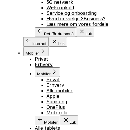
5G netværk
Wi-Fi opkald
Service og onboarding
Hvorfor vælge 3Business?
Læs mere om vores fordele
Det får du hos 3
Luk
Internet
Luk
Mobiler
Privat
Erhverv
Mobiler
Privat
Erhverv
Alle mobiler
Apple
Samsung
OnePlus
Motorola
Mobiler
Luk
Alle tablets