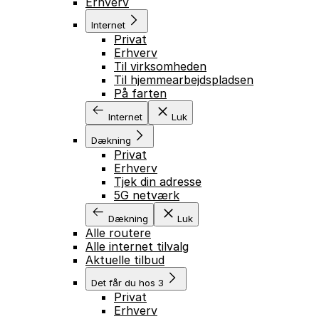
Erhverv
Internet
Privat
Erhverv
Til virksomheden
Til hjemmearbejdspladsen
På farten
Internet
Luk
Dækning
Privat
Erhverv
Tjek din adresse
5G netværk
Dækning
Luk
Alle routere
Alle internet tilvalg
Aktuelle tilbud
Det får du hos 3
Privat
Erhverv