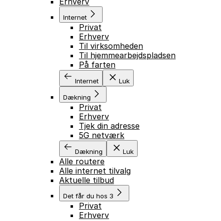
Erhverv
Internet
Privat
Erhverv
Til virksomheden
Til hjemmearbejdspladsen
På farten
Internet
Luk
Dækning
Privat
Erhverv
Tjek din adresse
5G netværk
Dækning
Luk
Alle routere
Alle internet tilvalg
Aktuelle tilbud
Det får du hos 3
Privat
Erhverv