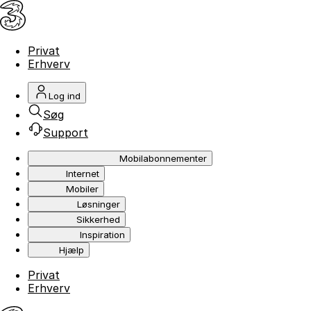
Privat
Erhverv
Log ind
Søg
Support
Mobilabonnementer
Internet
Mobiler
Løsninger
Sikkerhed
Inspiration
Hjælp
Privat
Erhverv