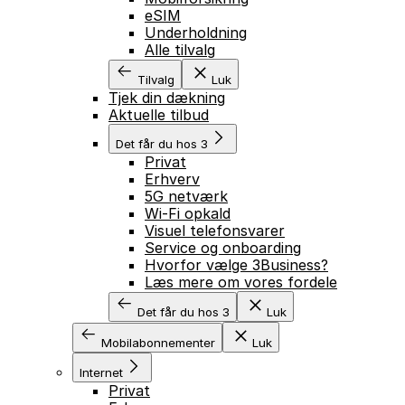
eSIM
Underholdning
Alle tilvalg
Tilvalg
Luk
Tjek din dækning
Aktuelle tilbud
Det får du hos 3
Privat
Erhverv
5G netværk
Wi-Fi opkald
Visuel telefonsvarer
Service og onboarding
Hvorfor vælge 3Business?
Læs mere om vores fordele
Det får du hos 3
Luk
Mobilabonnementer
Luk
Internet
Privat