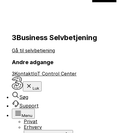
3Business Selvbetjening
Gå til selvbetjening
Andre adgange
3Kontakt
IoT Control Center
Luk
Søg
Support
Menu
Privat
Erhverv