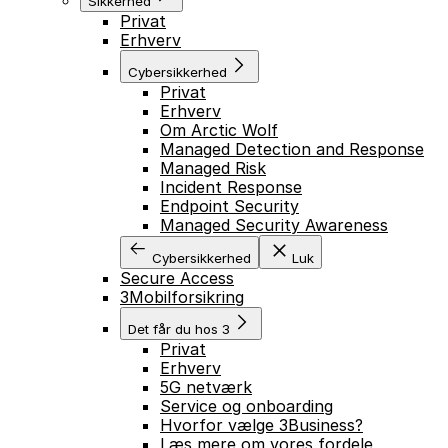
Sikkerhed
Privat
Erhverv
Cybersikkerhed
Privat
Erhverv
Om Arctic Wolf
Managed Detection and Response
Managed Risk
Incident Response
Endpoint Security
Managed Security Awareness
Cybersikkerhed
Luk
Secure Access
3Mobilforsikring
Det får du hos 3
Privat
Erhverv
5G netværk
Service og onboarding
Hvorfor vælge 3Business?
Læs mere om vores fordele