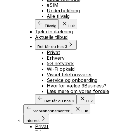
eSIM
Underholdning
Alle tilvalg
Tilvalg
Luk
Tjek din dækning
Aktuelle tilbud
Det får du hos 3
Privat
Erhverv
5G netværk
Wi-Fi opkald
Visuel telefonsvarer
Service og onboarding
Hvorfor vælge 3Business?
Læs mere om vores fordele
Det får du hos 3
Luk
Mobilabonnementer
Luk
Internet
Privat