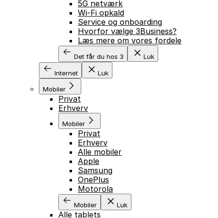
5G netværk
Wi-Fi opkald
Service og onboarding
Hvorfor vælge 3Business?
Læs mere om vores fordele
Det får du hos 3
Luk
Internet
Luk
Mobiler
Privat
Erhverv
Mobiler
Privat
Erhverv
Alle mobiler
Apple
Samsung
OnePlus
Motorola
Mobiler
Luk
Alle tablets