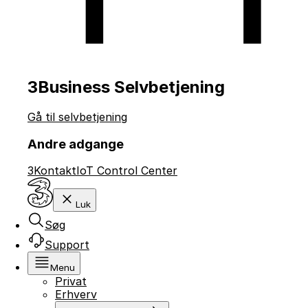
3Business Selvbetjening
Gå til selvbetjening
Andre adgange
3Kontakt
IoT Control Center
Luk
Søg
Support
Menu
Privat
Erhverv