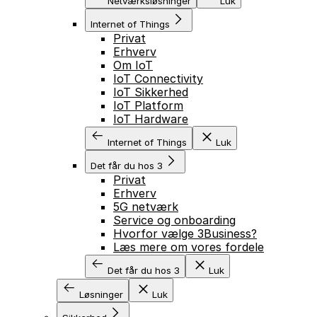
Netværksløsninger
Luk
Internet of Things
Privat
Erhverv
Om IoT
IoT Connectivity
IoT Sikkerhed
IoT Platform
IoT Hardware
Internet of Things
Luk
Det får du hos 3
Privat
Erhverv
5G netværk
Service og onboarding
Hvorfor vælge 3Business?
Læs mere om vores fordele
Det får du hos 3
Luk
Løsninger
Luk