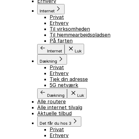
Erhverv
Internet
Privat
Erhverv
Til virksomheden
Til hjemmearbejdspladsen
På farten
Internet
Luk
Dækning
Privat
Erhverv
Tjek din adresse
5G netværk
Dækning
Luk
Alle routere
Alle internet tilvalg
Aktuelle tilbud
Det får du hos 3
Privat
Erhverv