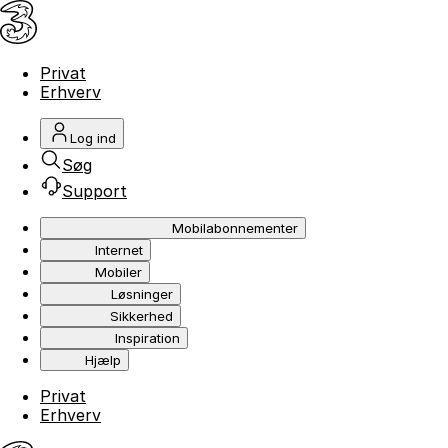
Privat
Erhverv
Log ind
Søg
Support
Mobilabonnementer
Internet
Mobiler
Løsninger
Sikkerhed
Inspiration
Hjælp
Privat
Erhverv