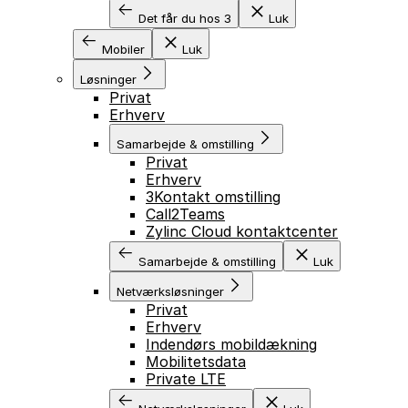
Det får du hos 3
Luk
Mobiler
Luk
Løsninger
Privat
Erhverv
Samarbejde & omstilling
Privat
Erhverv
3Kontakt omstilling
Call2Teams
Zylinc Cloud kontaktcenter
Samarbejde & omstilling
Luk
Netværksløsninger
GÅ TIL INDHOLD
Privat
Erhverv
Indendørs mobildækning
Mobilitetsdata
Private LTE