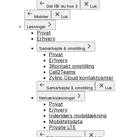
Det får du hos 3
Luk
Mobiler
Luk
Løsninger
Privat
Erhverv
Samarbejde & omstilling
Privat
Erhverv
3Kontakt omstilling
Call2Teams
Zylinc Cloud kontaktcenter
Samarbejde & omstilling
Luk
Netværksløsninger
Privat
Erhverv
Indendørs mobildækning
Mobilitetsdata
Private LTE