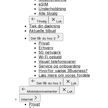
eSIM
Underholdning
Alle tilvalg
Tilvalg
Luk
Tjek din dækning
Aktuelle tilbud
Det får du hos 3
Privat
Erhverv
5G netværk
Wi-Fi opkald
Visuel telefonsvarer
Service og onboarding
Hvorfor vælge 3Business?
Læs mere om vores fordele
Det får du hos 3
Luk
Mobilabonnementer
Luk
Internet
Privat