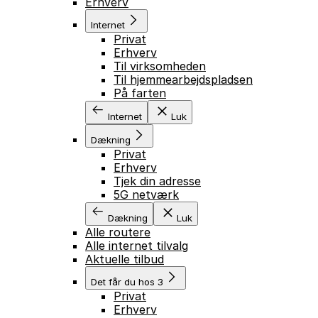
Erhverv
Internet
Privat
Erhverv
Til virksomheden
Til hjemmearbejdspladsen
På farten
Internet
Luk
Dækning
Privat
Erhverv
Tjek din adresse
5G netværk
Dækning
Luk
Alle routere
Alle internet tilvalg
Aktuelle tilbud
Det får du hos 3
Privat
Erhverv