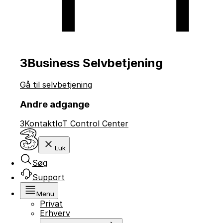
3Business Selvbetjening
Gå til selvbetjening
Andre adgange
3Kontakt
IoT Control Center
Luk
Søg
Support
Menu
Privat
Erhverv