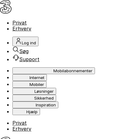
Privat
Erhverv
Log ind
Søg
Support
Mobilabonnementer
Internet
Mobiler
Løsninger
Sikkerhed
Inspiration
Hjælp
Privat
Erhverv