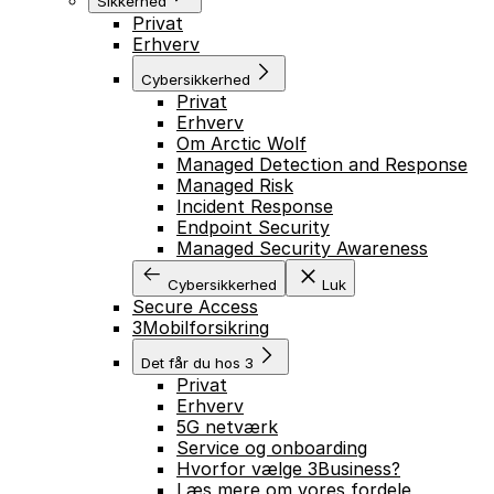
Sikkerhed
Privat
Erhverv
Cybersikkerhed
Privat
Erhverv
Om Arctic Wolf
Managed Detection and Response
Managed Risk
Incident Response
Endpoint Security
Managed Security Awareness
Cybersikkerhed
Luk
Secure Access
3Mobilforsikring
Det får du hos 3
Privat
Erhverv
5G netværk
Service og onboarding
Hvorfor vælge 3Business?
Læs mere om vores fordele