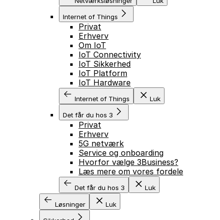
Netværksløsninger
Luk
Internet of Things
Privat
Erhverv
Om IoT
IoT Connectivity
IoT Sikkerhed
IoT Platform
IoT Hardware
Internet of Things
Luk
Det får du hos 3
Privat
Erhverv
5G netværk
Service og onboarding
Hvorfor vælge 3Business?
Læs mere om vores fordele
Det får du hos 3
Luk
Løsninger
Luk