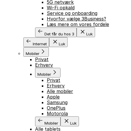
5G netværk
Wi-Fi opkald
Service og onboarding
Hvorfor vælge 3Business?
Læs mere om vores fordele
Det får du hos 3
Luk
Internet
Luk
Mobiler
Privat
Erhverv
Mobiler
Privat
Erhverv
Alle mobiler
Apple
Samsung
OnePlus
Motorola
Mobiler
Luk
Alle tablets