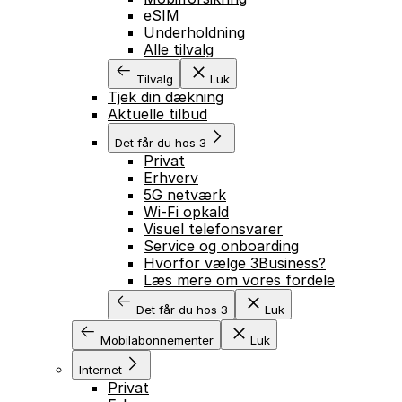
eSIM
Underholdning
Alle tilvalg
Tilvalg
Luk
Tjek din dækning
Aktuelle tilbud
Det får du hos 3
Privat
Erhverv
5G netværk
Wi-Fi opkald
Visuel telefonsvarer
Service og onboarding
Hvorfor vælge 3Business?
Læs mere om vores fordele
Det får du hos 3
Luk
Mobilabonnementer
Luk
Internet
Privat