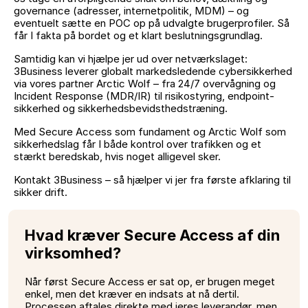
governance (adresser, internetpolitik, MDM) – og
eventuelt sætte en POC op på udvalgte brugerprofiler. Så
får I fakta på bordet og et klart beslutningsgrundlag.
Samtidig kan vi hjælpe jer ud over netværkslaget:
3Business leverer globalt markedsledende cybersikkerhed
via vores partner Arctic Wolf – fra 24/7 overvågning og
Incident Response (MDR/IR) til risikostyring, endpoint-
sikkerhed og sikkerhedsbevidsthedstræning.
Med Secure Access som fundament og Arctic Wolf som
sikkerhedslag får I både kontrol over trafikken og et
stærkt beredskab, hvis noget alligevel sker.
Kontakt 3Business – så hjælper vi jer fra første afklaring til
sikker drift.
Hvad kræver Secure Access af din
virksomhed?
Når først Secure Access er sat op, er brugen meget
enkel, men det kræver en indsats at nå dertil.
Processen aftales direkte med jeres leverandør, men