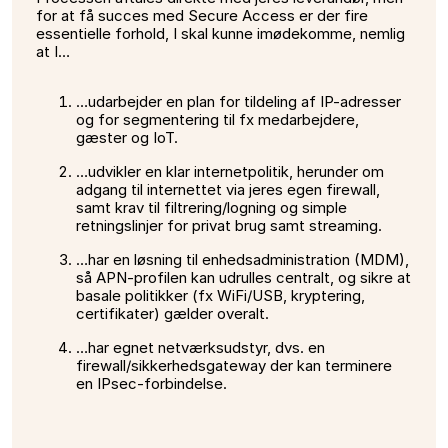
for at få succes med Secure Access er der fire
essentielle forhold, I skal kunne imødekomme, nemlig
at I…
…udarbejder en plan for tildeling af IP-adresser
og for segmentering til fx medarbejdere,
gæster og IoT.
…udvikler en klar internetpolitik, herunder om
adgang til internettet via jeres egen firewall,
samt krav til filtrering/logning og simple
retningslinjer for privat brug samt streaming.
…har en løsning til enhedsadministration (MDM),
så APN-profilen kan udrulles centralt, og sikre at
basale politikker (fx WiFi/USB, kryptering,
certifikater) gælder overalt.
…har egnet netværksudstyr, dvs. en
firewall/sikkerhedsgateway der kan terminere
en IPsec-forbindelse.