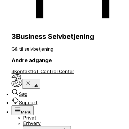
3Business Selvbetjening
Gå til selvbetjening
Andre adgange
3Kontakt
IoT Control Center
Luk
Søg
Support
Menu
Privat
Erhverv