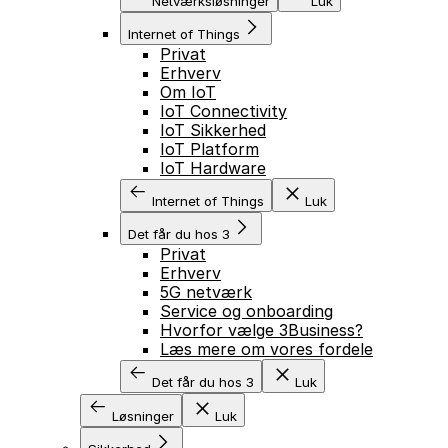
Netværksløsninger
Luk
Internet of Things
Privat
Erhverv
Om IoT
IoT Connectivity
IoT Sikkerhed
IoT Platform
IoT Hardware
Internet of Things
Luk
Det får du hos 3
Privat
Erhverv
5G netværk
Service og onboarding
Hvorfor vælge 3Business?
Læs mere om vores fordele
Det får du hos 3
Luk
Løsninger
Luk