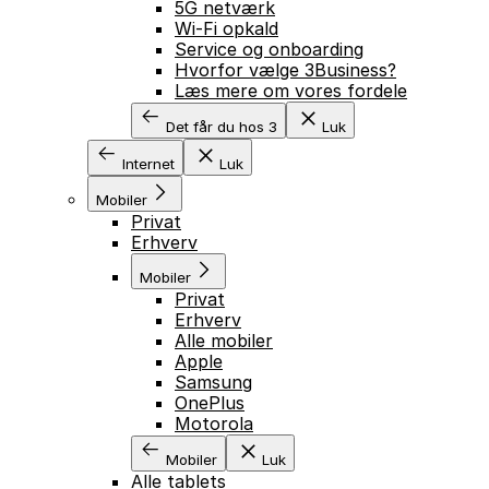
5G netværk
Wi-Fi opkald
Service og onboarding
Hvorfor vælge 3Business?
Læs mere om vores fordele
Det får du hos 3
Luk
Internet
Luk
Mobiler
Privat
Erhverv
Mobiler
Privat
Erhverv
Alle mobiler
Apple
Samsung
OnePlus
Motorola
Mobiler
Luk
Alle tablets