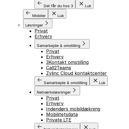
Det får du hos 3
Luk
Mobiler
Luk
Løsninger
Privat
Erhverv
Samarbejde & omstilling
Privat
Erhverv
3Kontakt omstilling
Call2Teams
Zylinc Cloud kontaktcenter
Samarbejde & omstilling
Luk
Netværksløsninger
Privat
Erhverv
Indendørs mobildækning
Mobilitetsdata
Private LTE