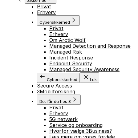
Sikkerhed
Privat
Erhverv
Cybersikkerhed
Privat
Erhverv
Om Arctic Wolf
Managed Detection and Response
Managed Risk
Incident Response
Endpoint Security
Managed Security Awareness
Cybersikkerhed
Luk
Secure Access
3Mobilforsikring
Det får du hos 3
Privat
Erhverv
5G netværk
Service og onboarding
Hvorfor vælge 3Business?
Læs mere om vores fordele