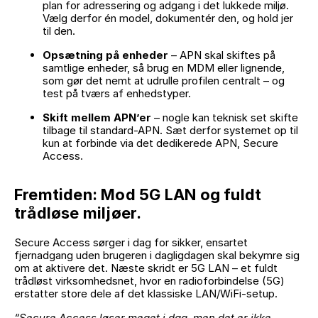
plan for adressering og adgang i det lukkede miljø.
Vælg derfor én model, dokumentér den, og hold jer
til den.
Opsætning på enheder
– APN skal skiftes på
samtlige enheder, så brug en MDM eller lignende,
som gør det nemt at udrulle profilen centralt – og
test på tværs af enhedstyper.
Skift mellem APN’er
– nogle kan teknisk set skifte
tilbage til standard-APN. Sæt derfor systemet op til
kun at forbinde via det dedikerede APN, Secure
Access.
Fremtiden: Mod 5G LAN og fuldt
trådløse miljøer.
Secure Access sørger i dag for sikker, ensartet
fjernadgang uden brugeren i dagligdagen skal bekymre sig
om at aktivere det. Næste skridt er 5G LAN – et fuldt
trådløst virksomhedsnet, hvor en radioforbindelse (5G)
erstatter store dele af det klassiske LAN/WiFi-setup.
“Secure Access løser meget i dag, men det er ikke