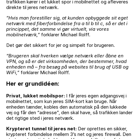
trafikken kører i et lukket spor i mobilnettet og afleveres
direkte til jeres netværk.
”Hvis man forestiller sig, at kunden opbyggede sit eget
netværk med fiberforbindelse fra a til b til c, så er det i
princippet, det samme vi gør virtuelt, via vores
mobilnetværk,”
forklarer Michael Rolff.
Det gør det sikkert for jer og simpelt for brugeren.
“Brugeren skal hverken vælge netværk eller åbne en
VPN, og så er det virksomheden, der bestemmer, hvad
enheden må – fra besøg på websites til brug af USB og
WiFi,”
forklarer Michael Rolff.
Her er grundidéen:
Privat, lukket mobilspor:
I får jeres egen adgangsvej i
mobilnettet, som kun jeres SIM-kort kan bruge. Når
enheden tænder, kobles den automatisk på den lukkede
vej og får den “adresse”, den skal have, så trafikken lander
det rigtige sted i jeres netværk.
Krypteret tunnel til jeres net:
Der oprettes en sikker,
krypteret forbindelse mellem 3’s net og jeres firewall. Den