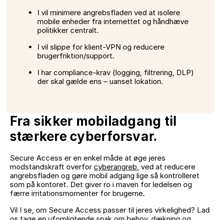
I vil minimere angrebsfladen ved at isolere
mobile enheder fra internettet og håndhæve
politikker centralt.
I vil slippe for klient-VPN og reducere
brugerfriktion/support.
I har compliance-krav (logging, filtrering, DLP)
der skal gælde ens – uanset lokation.
Fra sikker mobiladgang til
stærkere cyberforsvar.
Secure Access er en enkel måde at øge jeres
modstandskraft overfor
cyberangreb
, ved at reducere
angrebsfladen og gøre mobil adgang lige så kontrolleret
som på kontoret. Det giver ro i maven for ledelsen og
færre irritationsmomenter for brugerne.
Vil I se, om Secure Access passer til jeres virkelighed? Lad
os tage en uforpligtende snak om behov, dækning og