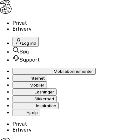
Privat
Erhverv
Log ind
Søg
Support
Mobilabonnementer
Internet
Mobiler
Løsninger
Sikkerhed
Inspiration
Hjælp
Privat
Erhverv