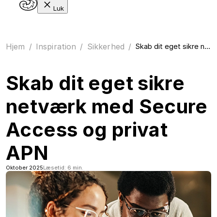
Luk
Hjem
/
Inspiration
/
Sikkerhed
/
Skab dit eget sikre netværk med Secure Access og privat APN
Skab dit eget sikre
netværk med Secure
Access og privat
APN
Oktober 2025
Læsetid: 6 min.