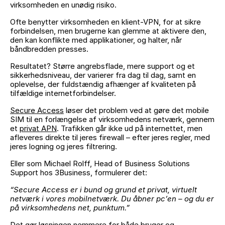
GÅ TIL INDHOLD
virksomheden en unødig risiko.
Ofte benytter virksomheden en klient-VPN, for at sikre
forbindelsen, men brugerne kan glemme at aktivere den,
den kan konflikte med applikationer, og halter, når
båndbredden presses.
Resultatet? Større angrebsflade, mere support og et
sikkerhedsniveau, der varierer fra dag til dag, samt en
oplevelse, der fuldstændig afhænger af kvaliteten på
tilfældige internetforbindelser.
Secure Access
løser det problem ved at gøre det mobile
SIM til en forlængelse af virksomhedens netværk, gennem
et
privat APN
. Trafikken går ikke ud på internettet, men
afleveres direkte til jeres firewall – efter jeres regler, med
jeres logning og jeres filtrering.
Eller som Michael Rolff, Head of Business Solutions
Support hos 3Business, formulerer det:
“Secure Access er i bund og grund et privat, virtuelt
netværk i vores mobilnetværk. Du åbner pc’en – og du er
på virksomhedens net, punktum.”
Det gør løsningen nemmere for både bruger og