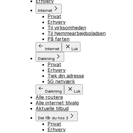
Erhverv
Internet
Privat
Erhverv
Til virksomheden
Til hjemmearbejdspladsen
På farten
Internet
Luk
Dækning
Privat
Erhverv
Tjek din adresse
5G netværk
Dækning
Luk
Alle routere
Alle internet tilvalg
Aktuelle tilbud
Det får du hos 3
Privat
Erhverv