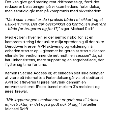
Det kan give god mening rent driftsmæssigt, fordi det
reducerer belastningen på virksomhedens forbindelse,
men samtidig går man på kompromis med sikkerheden:
“Med split-tunnel er du i praksis både i et sikkert og et
usikkert miljø. Det gør overblikket og kontrollen sværere
– både for brugeren og for IT,”
siger Michael Rolff.
Med et ben i hver lejr, er der nemlig risiko for, at en
kompromittering i det usikre miljø spreder sig til det sikre.
Derudover kræver VPN aktivering og validering, når
enheden starter op – glemmer brugeren at starte klienten
eller skifter vedkommende net midt i en session? Ja, så
har I inkonsistens, mere support og en angrebsflade, der
flytter sig time for time.
Kernen i Secure Access er, at enheden slet ikke behøver
at være på internettet: Forbindelsen går via et dedikeret
APN og afleveres til jeres netværk gennem en
netværksinitieret IPsec-tunnel mellem 3’s mobilnet og
jeres firewall.
“Når krypteringen i mobilnettet er godt nok til kritisk
infrastruktur, er det også godt nok til dig,”
fortæller
Michael Rolff.