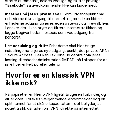
starter automatisk, holdes ved lige og skifter jævnligt
“låsekode”, så uvedkommende ikke kan kigge med.
Internet på jeres præmisser:
Som udgangspunkt har
enhederne ikke adgang til internettet, men I kan tildele
enhederne adgang via jeres egen gateway og firewall, hvis
I ønsker det. I kan styre og filtrere internettrafikken og
logge begivenheder – præcis som ved adgang fra
kontoret.
Let udrulning og drift:
Enhederne skal blot bruge
indstillingerne til jeres nye adgangspunkt, det private APN i
Secure Access. Det kan I skubbe ud centralt via jeres
løsning til enhedsadministration (MDM), så I slipper for at
røre hver enkelt pc eller telefon.
Hvorfor er en klassisk VPN
ikke nok?
På papiret er en klient-VPN ligetil: Brugeren forbinder, og
alt er godt. I praksis vælger mange virksomheder dog en
split-tunnel for at skåne kapaciteten – det betyder, at
noget trafik går uden om VPN, direkte på internettet.