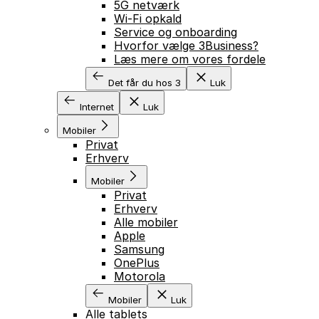
5G netværk
Wi-Fi opkald
Service og onboarding
Hvorfor vælge 3Business?
Læs mere om vores fordele
Det får du hos 3
Luk
Internet
Luk
Mobiler
Privat
Erhverv
Mobiler
Privat
Erhverv
Alle mobiler
Apple
Samsung
OnePlus
Motorola
Mobiler
Luk
Alle tablets