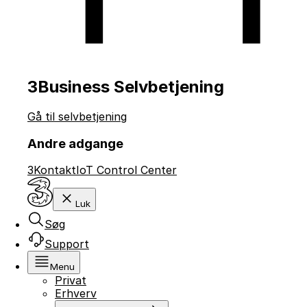
3Business Selvbetjening
Gå til selvbetjening
Andre adgange
3Kontakt
IoT Control Center
Luk
Søg
Support
Menu
Privat
Erhverv