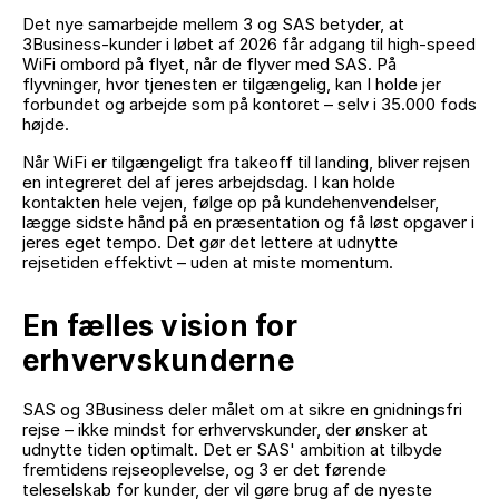
Det nye samarbejde mellem 3 og SAS betyder, at
3Business-kunder i løbet af 2026 får adgang til high-speed
WiFi ombord på flyet, når de flyver med SAS. På
flyvninger, hvor tjenesten er tilgængelig, kan I holde jer
forbundet og arbejde som på kontoret – selv i 35.000 fods
højde.
Når WiFi er tilgængeligt fra takeoff til landing, bliver rejsen
en integreret del af jeres arbejdsdag. I kan holde
kontakten hele vejen, følge op på kundehenvendelser,
lægge sidste hånd på en præsentation og få løst opgaver i
jeres eget tempo. Det gør det lettere at udnytte
rejsetiden effektivt – uden at miste momentum.
En fælles vision for
erhvervskunderne
SAS og 3Business deler målet om at sikre en gnidningsfri
rejse – ikke mindst for erhvervskunder, der ønsker at
udnytte tiden optimalt. Det er SAS' ambition at tilbyde
fremtidens rejseoplevelse, og 3 er det førende
teleselskab for kunder, der vil gøre brug af de nyeste