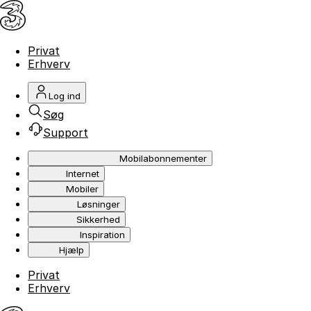
Privat
Erhverv
Log ind
Søg
Support
Mobilabonnementer
Internet
Mobiler
Løsninger
Sikkerhed
Inspiration
Hjælp
Privat
Erhverv