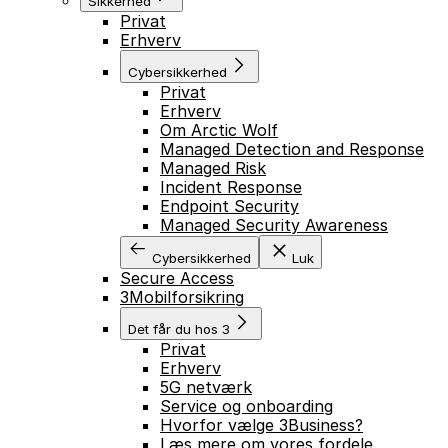
Sikkerhed
Privat
Erhverv
Cybersikkerhed
Privat
Erhverv
Om Arctic Wolf
Managed Detection and Response
Managed Risk
Incident Response
Endpoint Security
Managed Security Awareness
Cybersikkerhed
Luk
Secure Access
3Mobilforsikring
Det får du hos 3
Privat
Erhverv
5G netværk
Service og onboarding
Hvorfor vælge 3Business?
Læs mere om vores fordele