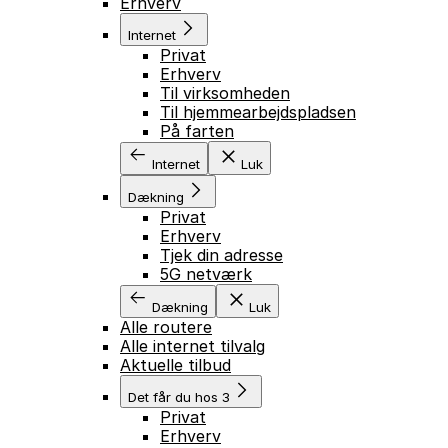
Erhverv
Internet
Privat
Erhverv
Til virksomheden
Til hjemmearbejdspladsen
På farten
Internet
Luk
Dækning
Privat
Erhverv
Tjek din adresse
5G netværk
Dækning
Luk
Alle routere
Alle internet tilvalg
Aktuelle tilbud
Det får du hos 3
Privat
Erhverv