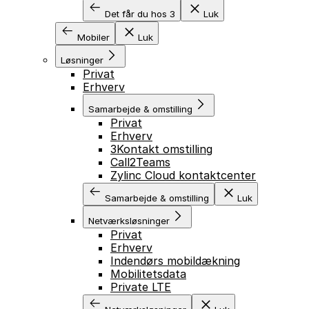
Det får du hos 3
Luk
Mobiler
Luk
Løsninger
Privat
Erhverv
Samarbejde & omstilling
Privat
Erhverv
3Kontakt omstilling
Call2Teams
Zylinc Cloud kontaktcenter
Samarbejde & omstilling
Luk
Netværksløsninger
Privat
Erhverv
Indendørs mobildækning
Mobilitetsdata
Private LTE