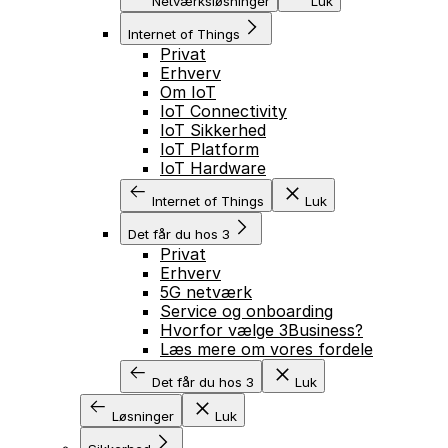
Netværksløsninger
Luk
Internet of Things
Privat
Erhverv
Om IoT
IoT Connectivity
IoT Sikkerhed
IoT Platform
IoT Hardware
Internet of Things
Luk
Det får du hos 3
Privat
Erhverv
5G netværk
Service og onboarding
Hvorfor vælge 3Business?
Læs mere om vores fordele
Det får du hos 3
Luk
Løsninger
Luk