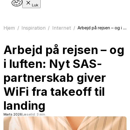
Luk
Hjem
/
Inspiration
/
Internet
/
Arbejd på rejsen – og i luften: Nyt SAS-partnerskab giver WiFi fra takeoff til landing
Arbejd på rejsen – og
i luften: Nyt SAS-
partnerskab giver
WiFi fra takeoff til
landing
Marts 2026
Læsetid: 3 min.