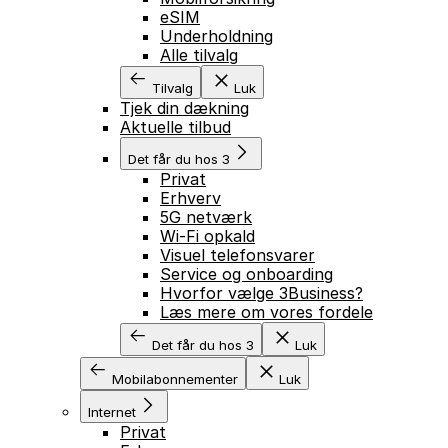
eSIM
Underholdning
Alle tilvalg
Tilvalg
Luk
Tjek din dækning
Aktuelle tilbud
Det får du hos 3
Privat
Erhverv
5G netværk
Wi-Fi opkald
Visuel telefonsvarer
Service og onboarding
Hvorfor vælge 3Business?
Læs mere om vores fordele
Det får du hos 3
Luk
Mobilabonnementer
Luk
Internet
Privat