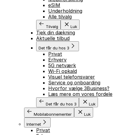
eSIM
Underholdning
Alle tilvalg
Tilvalg
Luk
Tjek din dækning
Aktuelle tilbud
Det får du hos 3
Privat
Erhverv
5G netværk
Wi-Fi opkald
Visuel telefonsvarer
Service og onboarding
Hvorfor vælge 3Business?
Læs mere om vores fordele
Det får du hos 3
Luk
Mobilabonnementer
Luk
Internet
Privat