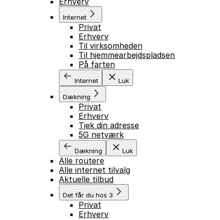
Erhverv
Internet
Privat
Erhverv
Til virksomheden
Til hjemmearbejdspladsen
På farten
Internet
Luk
Dækning
Privat
Erhverv
Tjek din adresse
5G netværk
Dækning
Luk
Alle routere
Alle internet tilvalg
Aktuelle tilbud
Det får du hos 3
Privat
Erhverv