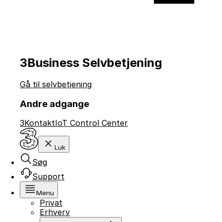
3Business Selvbetjening
Gå til selvbetjening
Andre adgange
3Kontakt
IoT Control Center
Luk
Søg
Support
Menu
Privat
Erhverv