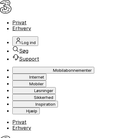
Privat
Erhverv
Log ind
Søg
Support
Mobilabonnementer
Internet
Mobiler
Løsninger
Sikkerhed
Inspiration
Hjælp
Privat
Erhverv