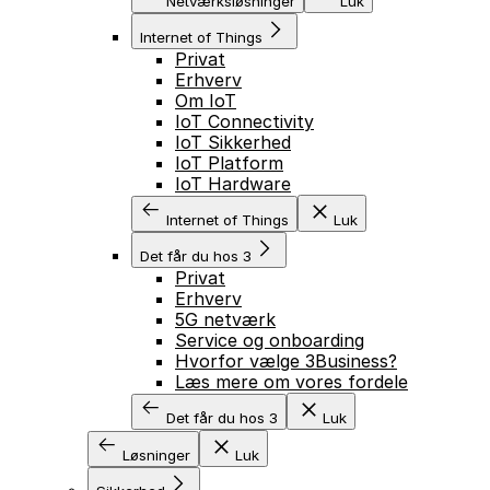
Netværksløsninger
Luk
Internet of Things
Privat
Erhverv
Om IoT
IoT Connectivity
IoT Sikkerhed
GÅ TIL INDHOLD
IoT Platform
IoT Hardware
Internet of Things
Luk
Det får du hos 3
Privat
Erhverv
5G netværk
Service og onboarding
Hvorfor vælge 3Business?
Læs mere om vores fordele
Det får du hos 3
Luk
Løsninger
Luk