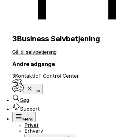
3Business Selvbetjening
Gå til selvbetjening
Andre adgange
3Kontakt
IoT Control Center
Luk
Søg
Support
Menu
Privat
Erhverv