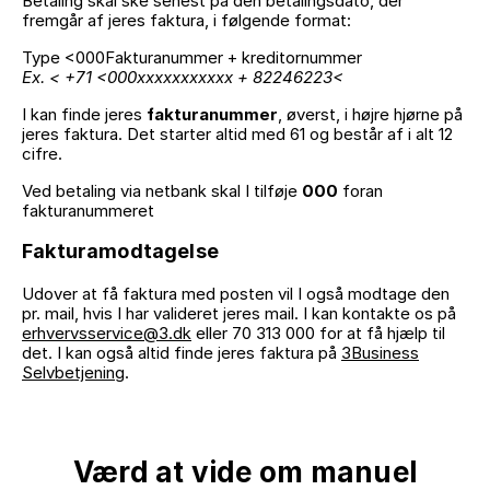
Betaling skal ske senest på den betalingsdato, der
fremgår af jeres faktura, i følgende format:
Ex. < +71 <000xxxxxxxxxxx + 82246223<
I kan finde jeres
fakturanummer
, øverst, i højre hjørne på
jeres faktura. Det starter altid med 61 og består af i alt 12
cifre.
Ved betaling via netbank skal I tilføje
000
foran
fakturanummeret
Fakturamodtagelse
Udover at få faktura med posten vil I også modtage den
pr. mail, hvis I har valideret jeres mail. I kan kontakte os på
erhvervsservice@3.dk
eller 70 313 000 for at få hjælp til
det. I kan også altid finde jeres faktura på
3Business
Selvbetjening
.
Værd at vide om manuel