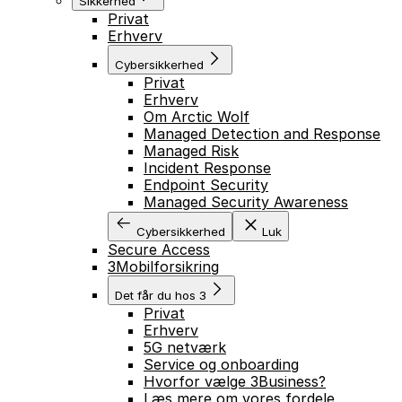
Sikkerhed
Privat
Erhverv
Cybersikkerhed
Privat
Erhverv
Om Arctic Wolf
Managed Detection and Response
Managed Risk
Incident Response
Endpoint Security
Managed Security Awareness
Cybersikkerhed
Luk
Secure Access
3Mobilforsikring
Det får du hos 3
Privat
Erhverv
5G netværk
Service og onboarding
Hvorfor vælge 3Business?
Læs mere om vores fordele