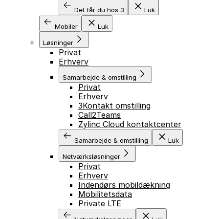
Det får du hos 3
Luk
Mobiler
Luk
Løsninger
Privat
Erhverv
Samarbejde & omstilling
Privat
Erhverv
3Kontakt omstilling
Call2Teams
Zylinc Cloud kontaktcenter
Samarbejde & omstilling
Luk
Netværksløsninger
Privat
Erhverv
Indendørs mobildækning
Mobilitetsdata
Private LTE