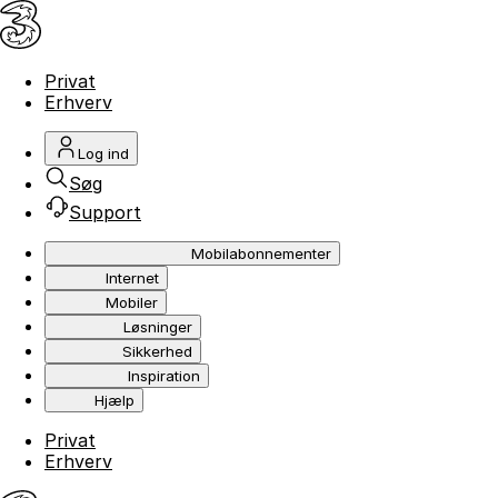
Privat
Erhverv
Log ind
Søg
Support
Mobilabonnementer
Internet
Mobiler
Løsninger
Sikkerhed
Inspiration
Hjælp
Privat
Erhverv