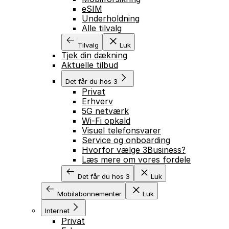
eSIM
Underholdning
Alle tilvalg
Tilvalg
Luk
Tjek din dækning
Aktuelle tilbud
Det får du hos 3
Privat
Erhverv
5G netværk
Wi-Fi opkald
Visuel telefonsvarer
Service og onboarding
Hvorfor vælge 3Business?
Læs mere om vores fordele
Det får du hos 3
Luk
Mobilabonnementer
Luk
Internet
Privat