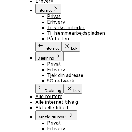
Erhverv
Internet
Privat
Erhverv
Til virksomheden
Til hjemmearbejdspladsen
På farten
Internet
Luk
Dækning
Privat
Erhverv
Tjek din adresse
5G netværk
Dækning
Luk
Alle routere
Alle internet tilvalg
Aktuelle tilbud
Det får du hos 3
Privat
Erhverv