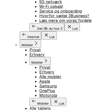
5G netværk
Wi-Fi opkald
Service og onboarding
Hvorfor vælge 3Business?
Læs mere om vores fordele
Det får du hos 3
Luk
Internet
Luk
Mobiler
Privat
Erhverv
Mobiler
Privat
Erhverv
Alle mobiler
Apple
Samsung
OnePlus
Motorola
Mobiler
Luk
Alle tablets