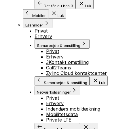
Det får du hos 3
Luk
Mobiler
Luk
Løsninger
Privat
Erhverv
Samarbejde & omstilling
Privat
Erhverv
3Kontakt omstilling
Call2Teams
Zylinc Cloud kontaktcenter
Samarbejde & omstilling
Luk
Netværksløsninger
GÅ TIL INDHOLD
Privat
Erhverv
Indendørs mobildækning
Mobilitetsdata
Private LTE