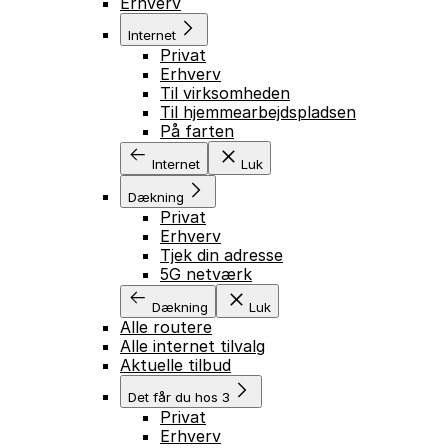
Erhverv
Internet
Privat
Erhverv
Til virksomheden
Til hjemmearbejdspladsen
På farten
Internet
Luk
Dækning
Privat
Erhverv
Tjek din adresse
5G netværk
Dækning
Luk
Alle routere
Alle internet tilvalg
Aktuelle tilbud
Det får du hos 3
Privat
Erhverv