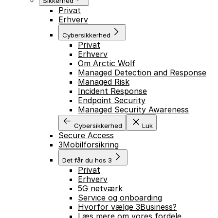
Sikkerhed
Privat
Erhverv
Cybersikkerhed
Privat
Erhverv
Om Arctic Wolf
Managed Detection and Response
Managed Risk
Incident Response
Endpoint Security
Managed Security Awareness
Cybersikkerhed
Luk
Secure Access
3Mobilforsikring
Det får du hos 3
Privat
Erhverv
5G netværk
Service og onboarding
Hvorfor vælge 3Business?
Læs mere om vores fordele