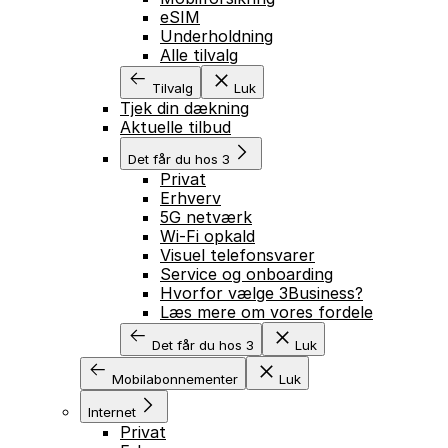
eSIM
Underholdning
Alle tilvalg
Tilvalg
Luk
Tjek din dækning
Aktuelle tilbud
Det får du hos 3
Privat
Erhverv
5G netværk
Wi-Fi opkald
Visuel telefonsvarer
Service og onboarding
Hvorfor vælge 3Business?
Læs mere om vores fordele
Det får du hos 3
Luk
Mobilabonnementer
Luk
Internet
Privat