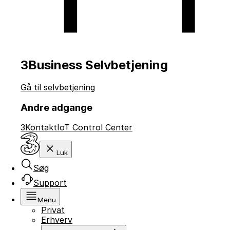
3Business Selvbetjening
Gå til selvbetjening
Andre adgange
3Kontakt
IoT Control Center
Luk
Søg
Support
Menu
Privat
Erhverv