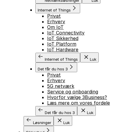
Netværksløsninger
Luk
Internet of Things
Privat
Erhverv
Om IoT
IoT Connectivity
IoT Sikkerhed
IoT Platform
IoT Hardware
Internet of Things
Luk
Det får du hos 3
Privat
Erhverv
5G netværk
Service og onboarding
Hvorfor vælge 3Business?
Læs mere om vores fordele
Det får du hos 3
Luk
Løsninger
Luk