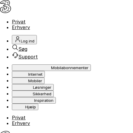
Privat
Erhverv
Log ind
Søg
Support
Mobilabonnementer
Internet
Mobiler
Løsninger
Sikkerhed
Inspiration
Hjælp
Privat
Erhverv