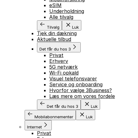
eSIM
Underholdning
Alle tilvalg
Tilvalg
Luk
Tjek din dækning
Aktuelle tilbud
Det får du hos 3
Privat
Erhverv
5G netværk
Wi-Fi opkald
Visuel telefonsvarer
Service og onboarding
Hvorfor vælge 3Business?
Læs mere om vores fordele
Det får du hos 3
Luk
Mobilabonnementer
Luk
Internet
Privat