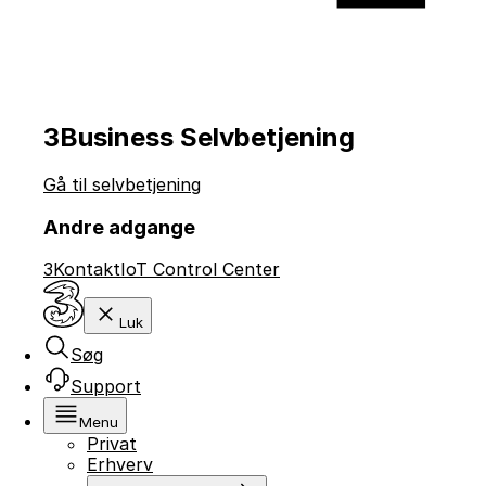
3Business Selvbetjening
Gå til selvbetjening
Andre adgange
3Kontakt
IoT Control Center
Luk
Søg
Support
Menu
Privat
Erhverv