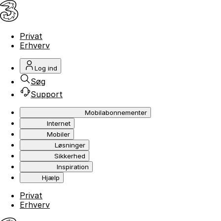
Privat
Erhverv
Log ind
Søg
Support
Mobilabonnementer
Internet
Mobiler
Løsninger
Sikkerhed
Inspiration
Hjælp
Privat
Erhverv