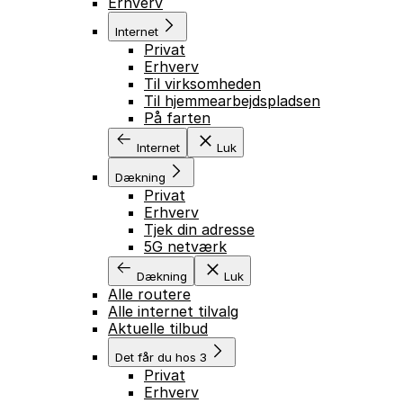
Erhverv
Internet
Privat
Erhverv
Til virksomheden
Til hjemmearbejdspladsen
På farten
Internet
Luk
Dækning
Privat
Erhverv
Tjek din adresse
5G netværk
Dækning
Luk
Alle routere
Alle internet tilvalg
Aktuelle tilbud
Det får du hos 3
Privat
Erhverv