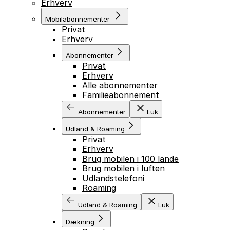
Erhverv
Mobilabonnementer
Privat
Erhverv
Abonnementer
Privat
Erhverv
Alle abonnementer
Familieabonnement
Abonnementer
Luk
Udland & Roaming
Privat
Erhverv
Brug mobilen i 100 lande
Brug mobilen i luften
Udlandstelefoni
Roaming
Udland & Roaming
Luk
Dækning