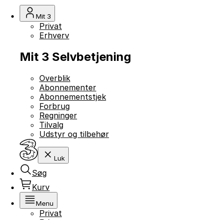
Mit 3
Privat
Erhverv
Mit 3 Selvbetjening
Overblik
Abonnementer
Abonnementstjek
Forbrug
Regninger
Tilvalg
Udstyr og tilbehør
Luk
Søg
Kurv
Menu
Privat