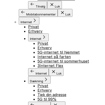
Tilvalg
Luk
Mobilabonnementer
Luk
Internet
Privat
Erhverv
Internet
Privat
Erhverv
5G-internet til hjemmet
Internet på farten
5G-internet til sommerhuset
3Internet Flex
Internet
Luk
Dækning
Privat
Erhverv
Tjek din adresse
5G til 99%