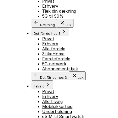
Privat
Erhverv
Tjek din dækning
5G til 99%
Dækning
Luk
Det får du hos 3
Privat
Erhverv
Alle fordele
3LikeHome
Familiefordele
5G netværk
Abonnementstjek
Det får du hos 3
Luk
Tilvalg
Privat
Erhverv
Alle tilvalg
Mobilsikkerhed
Underholdning
eSIM til Smartwatch