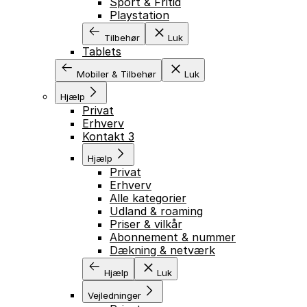
Sport & Fritid
Playstation
Tilbehør
Luk
Tablets
Mobiler & Tilbehør
Luk
Hjælp
Privat
Erhverv
Kontakt 3
Hjælp
Privat
Erhverv
Alle kategorier
Udland & roaming
Priser & vilkår
Abonnement & nummer
Dækning & netværk
Hjælp
Luk
Vejledninger