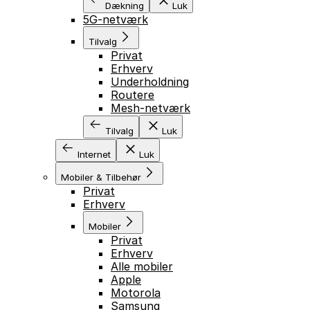
Dækning
Luk
5G-netværk
Tilvalg
Privat
Erhverv
Underholdning
Routere
Mesh-netværk
Tilvalg
Luk
Internet
Luk
Mobiler & Tilbehør
Privat
Erhverv
Mobiler
Privat
Erhverv
Alle mobiler
Apple
Motorola
Samsung