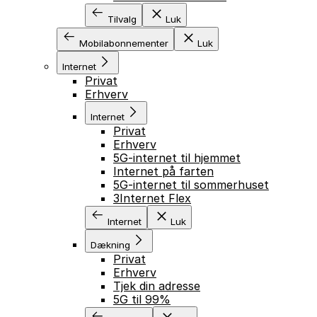
Tilvalg
Luk
Mobilabonnementer
Luk
Internet
Privat
Erhverv
Internet
Privat
Erhverv
5G-internet til hjemmet
Internet på farten
5G-internet til sommerhuset
3Internet Flex
Internet
Luk
Dækning
Privat
Erhverv
Tjek din adresse
5G til 99%