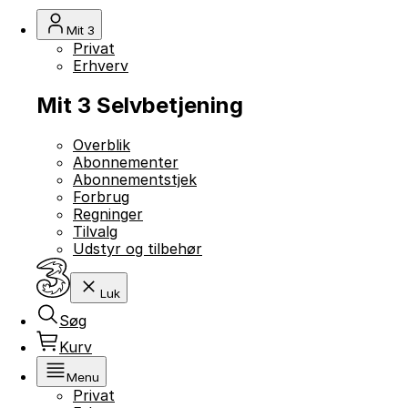
Mit 3
Privat
Erhverv
Mit 3 Selvbetjening
Overblik
Abonnementer
Abonnementstjek
Forbrug
Regninger
Tilvalg
Udstyr og tilbehør
Luk
Søg
Kurv
Menu
Privat