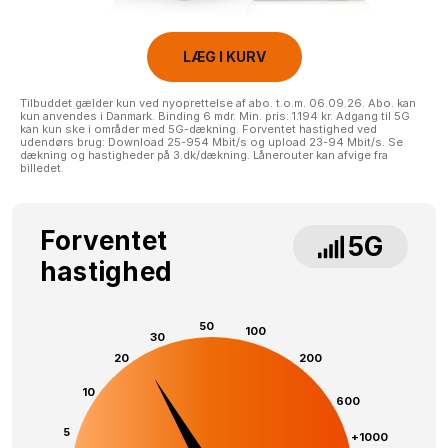
LÆG I KURV
Tilbuddet gælder kun ved nyoprettelse af abo. t.o.m. 06.09.26. Abo. kan
kun anvendes i Danmark. Binding 6 mdr. Min. pris: 1.194 kr. Adgang til 5G
kan kun ske i områder med 5G-dækning. Forventet hastighed ved
udendørs brug: Download 25-954 Mbit/s og upload 23-94 Mbit/s. Se
dækning og hastigheder på 3.dk/dækning. Lånerouter kan afvige fra
billedet.
Forventet
5G
hastighed
50
100
30
20
200
10
600
5
+1000