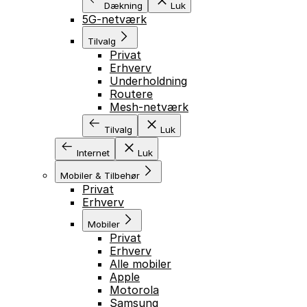
Dækning
Luk
5G-netværk
Tilvalg
Privat
Erhverv
Underholdning
Routere
Mesh-netværk
Tilvalg
Luk
Internet
Luk
Mobiler & Tilbehør
Privat
Erhverv
Mobiler
Privat
Erhverv
Alle mobiler
Apple
Motorola
Samsung