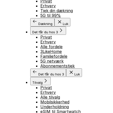
Privat
Erhverv
Tjek din dækning
5G til 99%
Dækning
Luk
Det får du hos 3
Privat
Erhverv
Alle fordele
3LikeHome
Familiefordele
5G netværk
Abonnementstjek
Det får du hos 3
Luk
Tilvalg
Privat
Erhverv
Alle tilvalg
Mobilsikkerhed
Underholdning
eSIM til Smartwatch