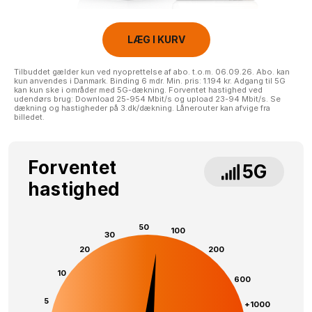
LÆG I KURV
Tilbuddet gælder kun ved nyoprettelse af abo. t.o.m. 06.09.26. Abo. kan
kun anvendes i Danmark. Binding 6 mdr. Min. pris: 1.194 kr. Adgang til 5G
kan kun ske i områder med 5G-dækning. Forventet hastighed ved
udendørs brug: Download 25-954 Mbit/s og upload 23-94 Mbit/s. Se
dækning og hastigheder på 3.dk/dækning. Lånerouter kan afvige fra
billedet.
Forventet
5G
hastighed
50
100
30
20
200
10
600
5
+1000