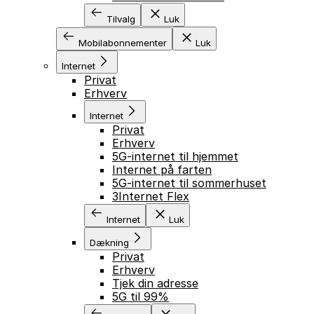
Tilvalg
Luk
Mobilabonnementer
Luk
Internet
Privat
Erhverv
Internet
Privat
Erhverv
5G-internet til hjemmet
Internet på farten
5G-internet til sommerhuset
3Internet Flex
Internet
Luk
Dækning
Privat
Erhverv
Tjek din adresse
5G til 99%