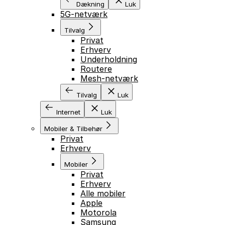
Dækning
Luk
5G-netværk
Tilvalg
Privat
Erhverv
Underholdning
Routere
Mesh-netværk
Tilvalg
Luk
Internet
Luk
Mobiler & Tilbehør
Privat
Erhverv
Mobiler
Privat
Erhverv
Alle mobiler
Apple
Motorola
Samsung