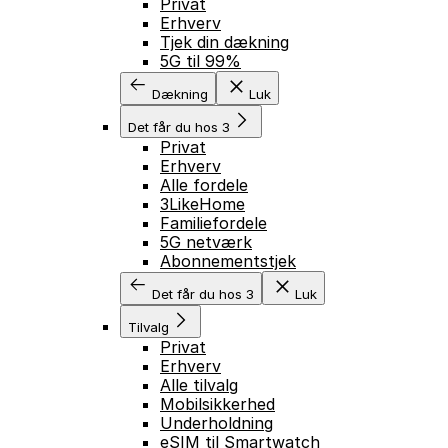
Privat
Erhverv
Tjek din dækning
5G til 99%
Dækning
Luk
Det får du hos 3
Privat
Erhverv
Alle fordele
3LikeHome
Familiefordele
5G netværk
Abonnementstjek
Det får du hos 3
Luk
Tilvalg
Privat
Erhverv
Alle tilvalg
Mobilsikkerhed
Underholdning
eSIM til Smartwatch