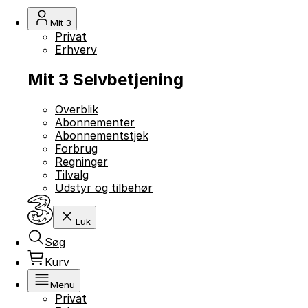
Mit 3
Privat
Erhverv
Mit 3 Selvbetjening
Overblik
Abonnementer
Abonnementstjek
Forbrug
Regninger
Tilvalg
Udstyr og tilbehør
Luk
Søg
Kurv
Menu
Privat